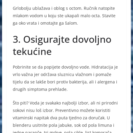
Grlobolju ublažava i oblog s octom. Ručnik natopite
mlakom vodom u koju ste ukapali malo octa. Stavite
ga oko vrata i omotajte ga šalom.
3. Osigurajte dovoljno
tekućine
Pobrinite se da popijete dovoljno vode. Hidratacija je
vrlo važna jer održava sluznicu vlažnom i pomaže
tijelu da se lakše bori protiv bakterija, ali i alergena i
drugih simptoma prehlade.
Što piti? Voda je svakako najbolji izbor, ali ni prirodni
sokovi nisu loš izbor. Preventivno možete koristiti
vitaminski napitak dva puta tjedno za doručak. U
blenderu usitnite pola jabuke, sok od pola limuna i
jedne naranče, tri mrkve, pola cikle, list komorača,