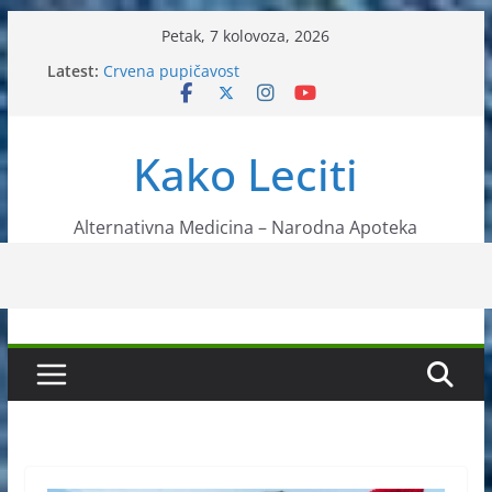
Skip
Petak, 7 kolovoza, 2026
to
Latest:
Crvena pupičavost
content
Čir na želucu – Liječenje prirodnim metodama
Drhtanje tijela – Kako ga liječiti?
Kako očistiti krvnu plazmu?
Kako Leciti
Liječenje bubrežnog kamenca uz pomoć čaja
Alternativna Medicina – Narodna Apoteka