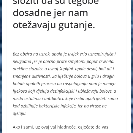
složiti da su tegobe
dosadne jer nam
otežavaju gutanje.
Bez obzira na uzrok, upala je uvijek vrlo uznemirujuća i
neugodna jer je obično prate simptomi poput crvenila,
otekline sluznice u usnoj šupljini, upale desni, boli ali i
smanjene aktivnosti. Za liječenje bolova u grlu i drugih
bolnih upalnih procesa na raspolaganju nam je mnogo
lijekova koji djeluju dezinfekcijski i ublažavaju bolove, a
među ostalima i antibiotici, koje treba upotrijebiti samo
kod ozbiljnije bakterijske infekcije, jer na viruse ne
djeluju.
Ako i sami, uz ovaj val hladnoće, osjećate da vas