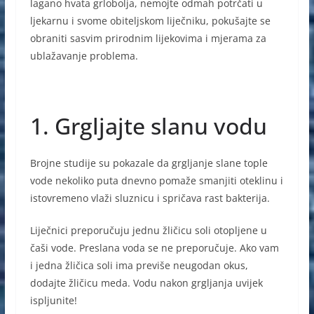
lagano hvata grlobolja, nemojte odmah potrčati u
ljekarnu i svome obiteljskom liječniku, pokušajte se
obraniti sasvim prirodnim lijekovima i mjerama za
ublažavanje problema.
1. Grgljajte slanu vodu
Brojne studije su pokazale da grgljanje slane tople
vode nekoliko puta dnevno pomaže smanjiti oteklinu i
istovremeno vlaži sluznicu i spričava rast bakterija.
Liječnici preporučuju jednu žličicu soli otopljene u
čaši vode. Preslana voda se ne preporučuje. Ako vam
i jedna žličica soli ima previše neugodan okus,
dodajte žličicu meda. Vodu nakon grgljanja uvijek
ispljunite!