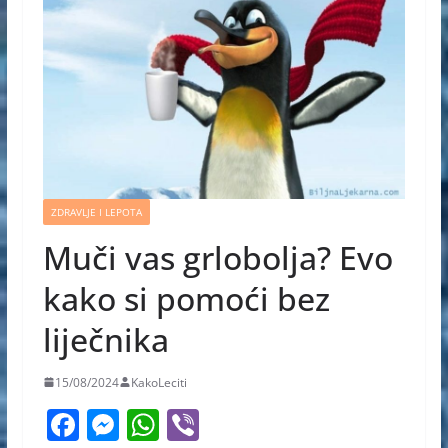
ZDRAVLJE I LEPOTA
Muči vas grlobolja? Evo
kako si pomoći bez
liječnika
15/08/2024
KakoLeciti
F
M
W
Vi