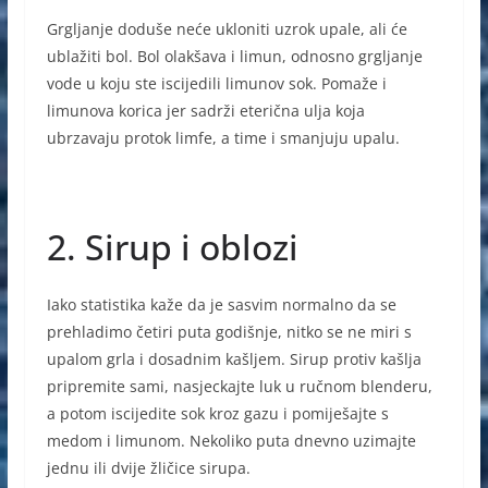
Grgljanje doduše neće ukloniti uzrok upale, ali će
ublažiti bol. Bol olakšava i limun, odnosno grgljanje
vode u koju ste iscijedili limunov sok. Pomaže i
limunova korica jer sadrži eterična ulja koja
ubrzavaju protok limfe, a time i smanjuju upalu.
2. Sirup i oblozi
Iako statistika kaže da je sasvim normalno da se
prehladimo četiri puta godišnje, nitko se ne miri s
upalom grla i dosadnim kašljem. Sirup protiv kašlja
pripremite sami, nasjeckajte luk u ručnom blenderu,
a potom iscijedite sok kroz gazu i pomiješajte s
medom i limunom. Nekoliko puta dnevno uzimajte
jednu ili dvije žličice sirupa.