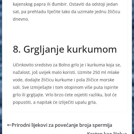
kajenskog papra ili đumbir. Ostaviti da odstoji jedan
sat, pa prehladu liječite tako da uzimate jednu žličicu
dnevno.
8. Grgljanje kurkumom
Učinkovito sredstvo za Bolno grlo je i kurkuma koja se,
nažalost, još uvijek malo koristi. Uzmite 250 ml mlake
vode, dodajte žličicu kurkume i pola žličice morske
soli. Sve izmiješajte i tom otopinom više puta ispirite
grlo ili grgljajte. Vrlo brzo ćete osjetiti razliku, bol će
popustiti, a napitak će izliječiti upalu grla.
Prirodni lijekovi za povećanje broja spermija
Kesten kao lijek