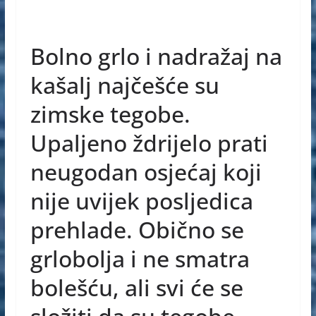
a
e
h
b
c
ss
at
er
e
e
s
Bolno grlo i nadražaj na
b
n
A
kašalj najčešće su
o
g
p
zimske tegobe.
o
er
p
k
Upaljeno ždrijelo prati
neugodan osjećaj koji
nije uvijek posljedica
prehlade. Obično se
grlobolja i ne smatra
bolešću, ali svi će se