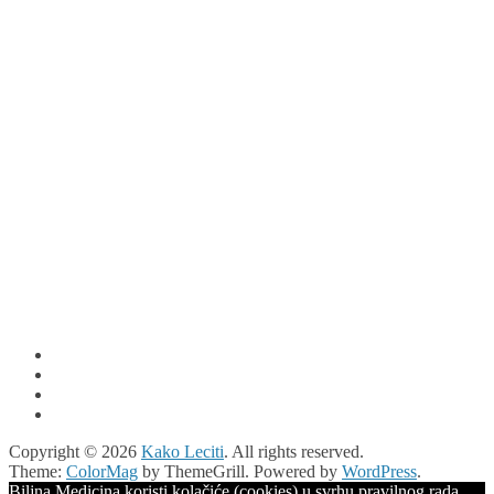
Copyright © 2026
Kako Leciti
. All rights reserved.
Theme:
ColorMag
by ThemeGrill. Powered by
WordPress
.
Biljna Medicina koristi kolačiće (cookies) u svrhu pravilnog rada