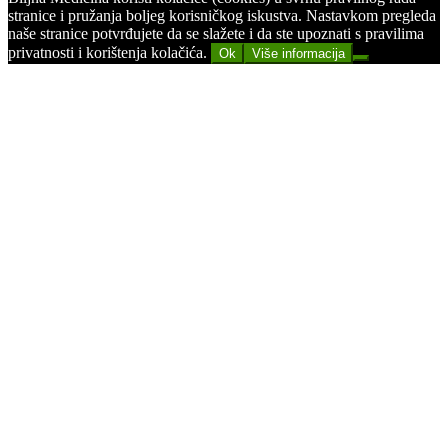
stranice i pružanja boljeg korisničkog iskustva. Nastavkom pregleda
naše stranice potvrđujete da se slažete i da ste upoznati s pravilima
privatnosti i korištenja kolačića.
Ok
Više informacija