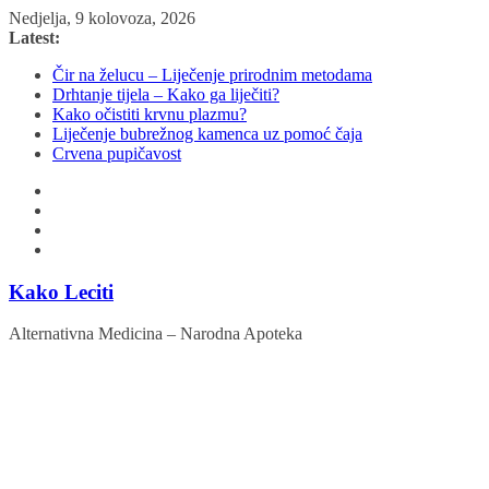
Skip
Nedjelja, 9 kolovoza, 2026
to
Latest:
content
Čir na želucu – Liječenje prirodnim metodama
Drhtanje tijela – Kako ga liječiti?
Kako očistiti krvnu plazmu?
Liječenje bubrežnog kamenca uz pomoć čaja
Crvena pupičavost
Kako Leciti
Alternativna Medicina – Narodna Apoteka