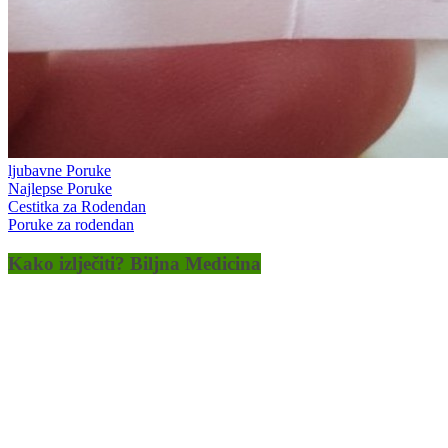
ljubavne Poruke
Najlepse Poruke
Cestitka za Rodendan
Poruke za rodendan
Kako izlječiti? Biljna Medicina