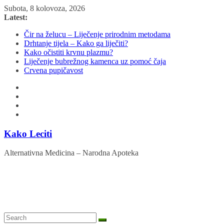
Skip
Subota, 8 kolovoza, 2026
to
Latest:
content
Čir na želucu – Liječenje prirodnim metodama
Drhtanje tijela – Kako ga liječiti?
Kako očistiti krvnu plazmu?
Liječenje bubrežnog kamenca uz pomoć čaja
Crvena pupičavost
Kako Leciti
Alternativna Medicina – Narodna Apoteka