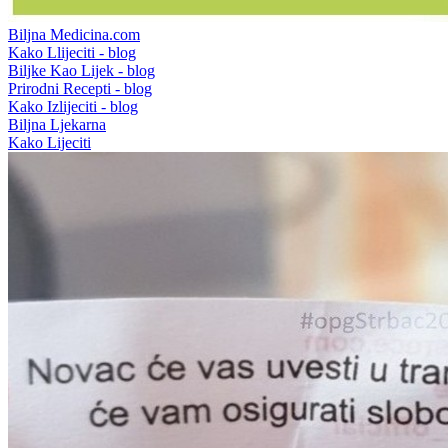
Biljna Medicina.com
Kako Llijeciti - blog
Biljke Kao Lijek - blog
Prirodni Recepti - blog
Kako Izlijeciti - blog
Biljna Ljekarna
Kako Lijeciti