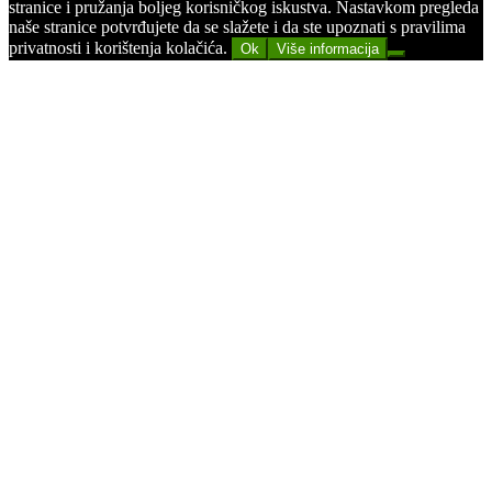
stranice i pružanja boljeg korisničkog iskustva. Nastavkom pregleda
naše stranice potvrđujete da se slažete i da ste upoznati s pravilima
privatnosti i korištenja kolačića.
Ok
Više informacija