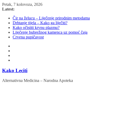
Skip
Petak, 7 kolovoza, 2026
to
Latest:
content
Čir na želucu – Liječenje prirodnim metodama
Drhtanje tijela – Kako ga liječiti?
Kako očistiti krvnu plazmu?
Liječenje bubrežnog kamenca uz pomoć čaja
Crvena pupičavost
Kako Leciti
Alternativna Medicina – Narodna Apoteka