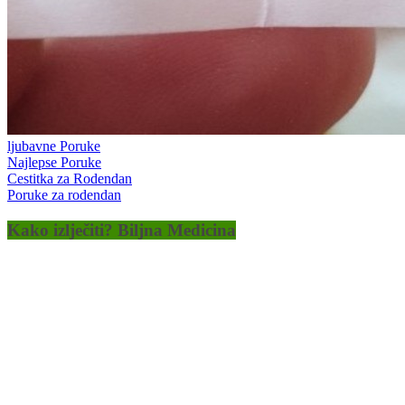
ljubavne Poruke
Najlepse Poruke
Cestitka za Rodendan
Poruke za rodendan
Kako izlječiti? Biljna Medicina