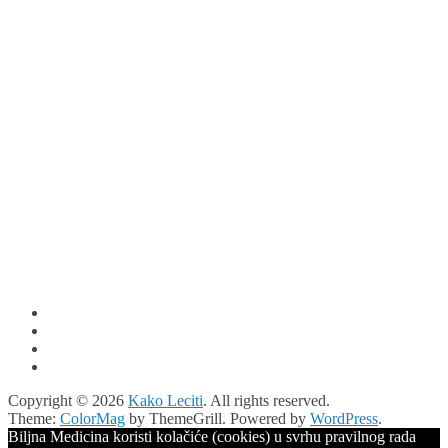
Copyright © 2026
Kako Leciti
. All rights reserved.
Theme:
ColorMag
by ThemeGrill. Powered by
WordPress
.
Biljna Medicina koristi kolačiće (cookies) u svrhu pravilnog rada