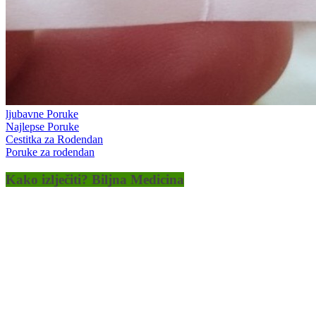
ljubavne Poruke
Najlepse Poruke
Cestitka za Rodendan
Poruke za rodendan
Kako izlječiti? Biljna Medicina