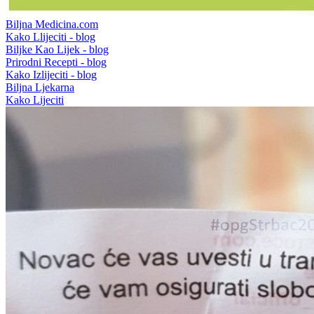
Biljna Medicina.com
Kako Llijeciti - blog
Biljke Kao Lijek - blog
Prirodni Recepti - blog
Kako Izlijeciti - blog
Biljna Ljekarna
Kako Lijeciti