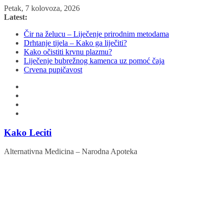
Skip
Petak, 7 kolovoza, 2026
to
Latest:
content
Čir na želucu – Liječenje prirodnim metodama
Drhtanje tijela – Kako ga liječiti?
Kako očistiti krvnu plazmu?
Liječenje bubrežnog kamenca uz pomoć čaja
Crvena pupičavost
Kako Leciti
Alternativna Medicina – Narodna Apoteka