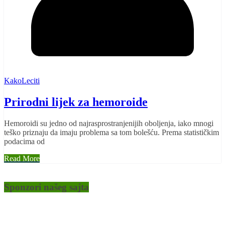
KakoLeciti
Prirodni lijek za hemoroide
Hemoroidi su jedno od najrasprostranjenijih oboljenja, iako mnogi
teško priznaju da imaju problema sa tom bolešću. Prema statističkim
podacima od
Read More
Sponzori našeg sajta