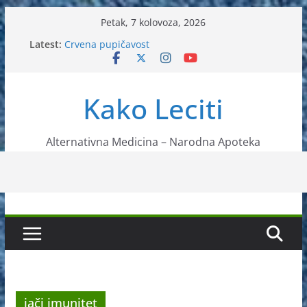
Skip
Petak, 7 kolovoza, 2026
to
Latest:
Crvena pupičavost
content
Čir na želucu – Liječenje prirodnim metodama
Drhtanje tijela – Kako ga liječiti?
Kako očistiti krvnu plazmu?
Kako Leciti
Liječenje bubrežnog kamenca uz pomoć čaja
Alternativna Medicina – Narodna Apoteka
jači imunitet