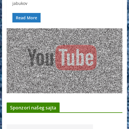
jabukov
Read More
Sponzori našeg sajta