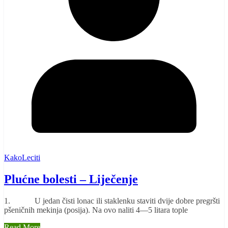
KakoLeciti
Plućne bolesti – Liječenje
1. U jedan čisti lonac ili staklenku staviti dvije dobre pregršti
pšeničnih mekinja (posija). Na ovo naliti 4—5 litara tople
Read More