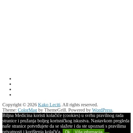
Copyright © 2026
Kako Leciti
. All rights reserved.
Theme:
ColorMag
by ThemeGrill. Powered by
WordPress
.
Biljna Medicina koristi kolačiće (cookies) u svrhu pravilnog rada
stranice i pružanja boljeg korisničkog iskustva. Nastavkom pregleda
naše stranice potvrđujete da se slažete i da ste upoznati s pravilima
privatnosti i korištenja kolačića.
Ok
Više informacija