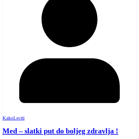
KakoLeciti
Med – slatki put do boljeg zdravlja !