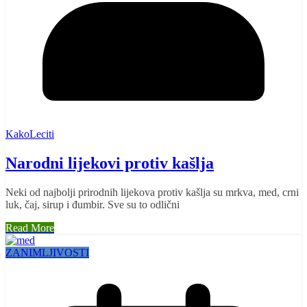
KakoLeciti
Narodni lijekovi protiv kašlja
Neki od najbolji prirodnih lijekova protiv kašlja su mrkva, med, crni
luk, čaj, sirup i đumbir. Sve su to odlični
Read More
ZANIMLJIVOSTI