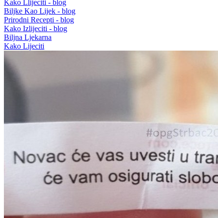
Kako Llijeciti - blog
Biljke Kao Lijek - blog
Prirodni Recepti - blog
Kako Izlijeciti - blog
Biljna Ljekarna
Kako Lijeciti