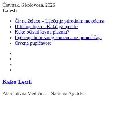
Skip
Četvrtak, 6 kolovoza, 2026
to
Latest:
content
Čir na želucu – Liječenje prirodnim metodama
Drhtanje tijela – Kako ga liječiti?
Kako očistiti krvnu plazmu?
Liječenje bubrežnog kamenca uz pomoć čaja
Crvena pupičavost
Kako Leciti
Alternativna Medicina – Narodna Apoteka