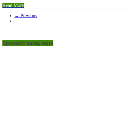
Read More
← Previous
Sponzori našeg sajta