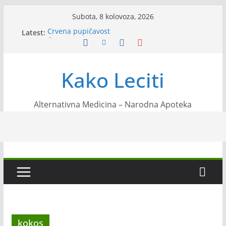
Skip
Subota, 8 kolovoza, 2026
to
Latest:
Crvena pupičavost
content
Čir na želucu – Liječenje prirodnim metodama
Drhtanje tijela – Kako ga liječiti?
Kako očistiti krvnu plazmu?
Kako Leciti
Liječenje bubrežnog kamenca uz pomoć čaja
Alternativna Medicina – Narodna Apoteka
kokos