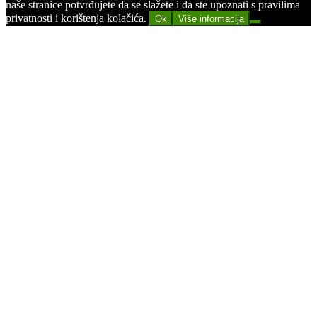
naše stranice potvrđujete da se slažete i da ste upoznati s pravilima
privatnosti i korištenja kolačića.
Ok
Više informacija