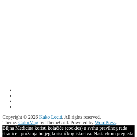
Copyright © 2026
Kako Leciti
. All rights reserved.
Theme:
ColorMag
by ThemeGrill. Powered by
WordPress
.
Biljna Medicina koristi kolačiće (cookies) u svrhu pravilnog rada
stranice i pružanja boljeg korisničkog iskustva. Nastavkom pregleda