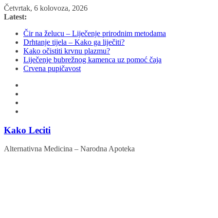
Skip
Četvrtak, 6 kolovoza, 2026
to
Latest:
content
Čir na želucu – Liječenje prirodnim metodama
Drhtanje tijela – Kako ga liječiti?
Kako očistiti krvnu plazmu?
Liječenje bubrežnog kamenca uz pomoć čaja
Crvena pupičavost
Kako Leciti
Alternativna Medicina – Narodna Apoteka