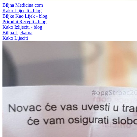
Biljna Medicina.com
Kako Llijeciti - blog
Biljke Kao Lijek - blog
Prirodni Recepti - blog
Kako Izlijeciti - blog
Biljna Ljekarna
Kako Lijeciti