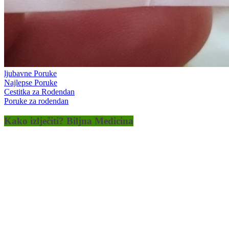
ljubavne Poruke
Najlepse Poruke
Cestitka za Rodendan
Poruke za rodendan
Kako izlječiti? Biljna Medicina