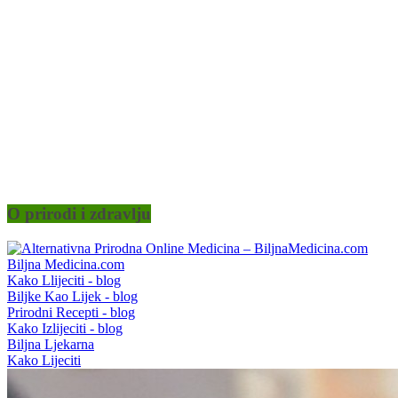
O prirodi i zdravlju
Biljna Medicina.com
Kako Llijeciti - blog
Biljke Kao Lijek - blog
Prirodni Recepti - blog
Kako Izlijeciti - blog
Biljna Ljekarna
Kako Lijeciti