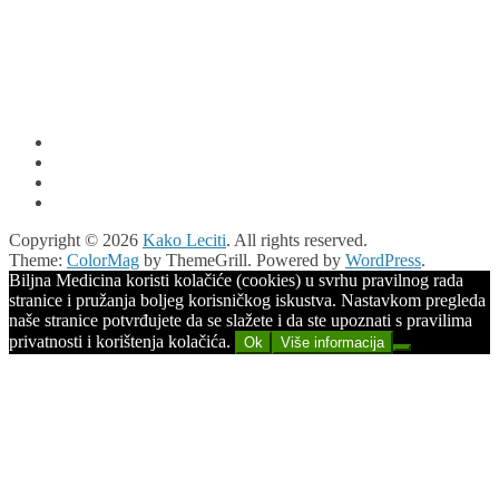
Copyright © 2026
Kako Leciti
. All rights reserved.
Theme:
ColorMag
by ThemeGrill. Powered by
WordPress
.
Biljna Medicina koristi kolačiće (cookies) u svrhu pravilnog rada
stranice i pružanja boljeg korisničkog iskustva. Nastavkom pregleda
naše stranice potvrđujete da se slažete i da ste upoznati s pravilima
privatnosti i korištenja kolačića.
Ok
Više informacija