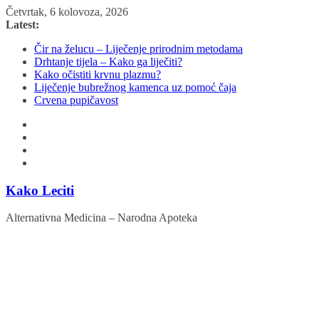
Skip
Četvrtak, 6 kolovoza, 2026
to
Latest:
content
Čir na želucu – Liječenje prirodnim metodama
Drhtanje tijela – Kako ga liječiti?
Kako očistiti krvnu plazmu?
Liječenje bubrežnog kamenca uz pomoć čaja
Crvena pupičavost
Kako Leciti
Alternativna Medicina – Narodna Apoteka