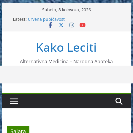
Skip
Subota, 8 kolovoza, 2026
to
Latest:
Crvena pupičavost
content
Čir na želucu – Liječenje prirodnim metodama
Drhtanje tijela – Kako ga liječiti?
Kako očistiti krvnu plazmu?
Kako Leciti
Liječenje bubrežnog kamenca uz pomoć čaja
Alternativna Medicina – Narodna Apoteka
Salata