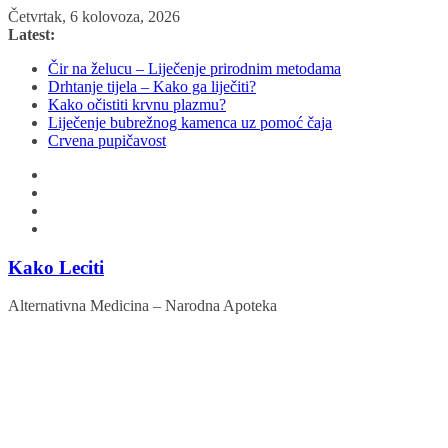
Skip
Četvrtak, 6 kolovoza, 2026
to
Latest:
content
Čir na želucu – Liječenje prirodnim metodama
Drhtanje tijela – Kako ga liječiti?
Kako očistiti krvnu plazmu?
Liječenje bubrežnog kamenca uz pomoć čaja
Crvena pupičavost
Kako Leciti
Alternativna Medicina – Narodna Apoteka