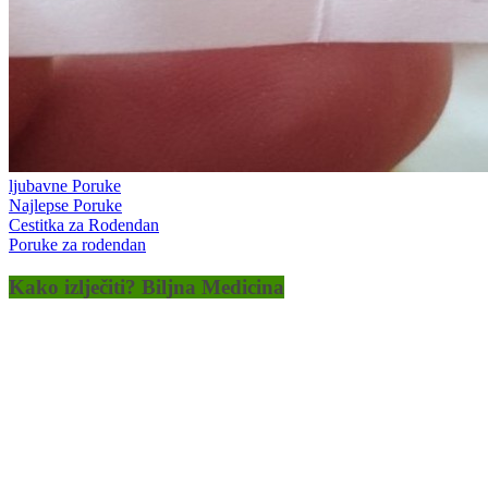
ljubavne Poruke
Najlepse Poruke
Cestitka za Rodendan
Poruke za rodendan
Kako izlječiti? Biljna Medicina