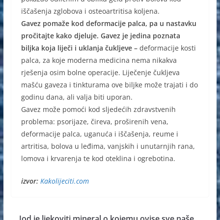
iščašenja zglobova i osteoartritisa koljena.
Gavez pomaže kod deformacije palca, pa u nastavku
pročitajte kako djeluje. Gavez je jedina poznata
biljka koja liječi i uklanja čukljeve –
deformacije kosti
palca, za koje moderna medicina nema nikakva
rješenja osim bolne operacije. Liječenje čukljeva
mašću gaveza i tinkturama ove biljke može trajati i do
godinu dana, ali valja biti uporan.
Gavez može pomoći kod sljedećih zdravstvenih
problema: psorijaze, čireva, proširenih vena,
deformacije palca, uganuća i iščašenja, reume i
artritisa, bolova u leđima, vanjskih i unutarnjih rana,
lomova i krvarenja te kod oteklina i ogrebotina.
izvor:
Kakolijeciti.com
Jod je ljekoviti mineral o kojemu ovise sve naše