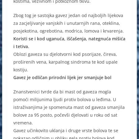
kostima, vezivnom i potkožnom tkivu.
Zbog tog je sastojka gavez jedan od najboljih lijekova
za zacjeljivanje vanjskih i unutarnjih rana, oteklina,
posjekotina, ogrebotina, modrica, lomova i krvarenja.
Koristi se i kod uganuća, iščašenja, nategnuća mišića
i tetiva.
Oblozi gaveza su djelotvorni kod psorijaze, čireva,
proširenih vena, karpalnog sindroma te kod upale
kostiju.
Gavez je odličan prirodni lijek jer smanjuje bol
Znanstvenici tvrde da bi mast od gaveza mogla
pomoći milijunima ljudi protiv bolova u leđima. U
istraživanjima je spomenuta mast od gaveza smanjila
bolove za 95 posto, počevši djelovati u roku od sat
vremena.
Gavez učinkovito uklanja i druge vrste bolova te se
pokazao odličnim u obliku gela protiv bolova kod