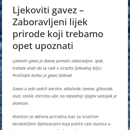
a
e
h
b
Ljekoviti gavez –
c
ss
at
er
e
e
s
Zaboravljeni lijek
b
n
A
prirode koji trebamo
o
g
p
opet upoznati
o
er
p
k
Ljekoviti gavez je danas pomalo zaboravljen. Ipak,
trebate znati da se radi o izrazito ljekovitoj biljci.
Pročitajte koliko je gavez ljekovit.
Gavez u sebi sadrži karotin, alkaloide, tanine, glikozide,
sluzi, smole, eterično ulje, no najvažniji njegov sastojak je
alantoin.
Alantoin je aktivna prirodna tvar sa snažnim
keratoličkim djelovanjem koja potiče rast stanica u