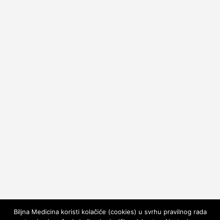
Biljna Medicina koristi kolačiće (cookies) u svrhu pravilnog rada