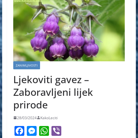
ZANIMLJIVOSTI
Ljekoviti gavez –
Zaboravljeni lijek
prirode
28/03/2024
KakoLeciti
F
M
W
Vi