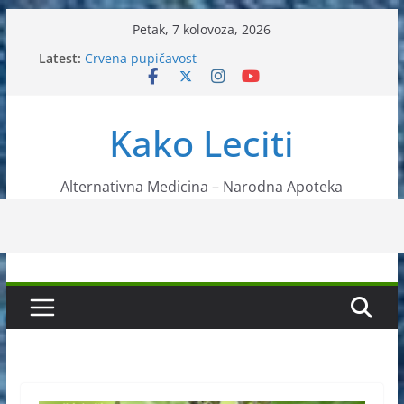
Skip
Petak, 7 kolovoza, 2026
to
Latest:
Crvena pupičavost
content
Čir na želucu – Liječenje prirodnim metodama
Drhtanje tijela – Kako ga liječiti?
Kako očistiti krvnu plazmu?
Kako Leciti
Liječenje bubrežnog kamenca uz pomoć čaja
Alternativna Medicina – Narodna Apoteka