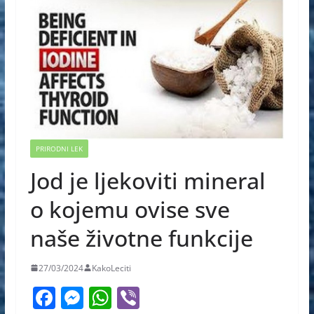
PRIRODNI LEK
Jod je ljekoviti mineral
o kojemu ovise sve
naše životne funkcije
27/03/2024
KakoLeciti
F
M
W
Vi