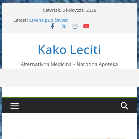
Skip
Četvrtak, 6 kolovoza, 2026
to
Latest:
Crvena pupičavost
content
Čir na želucu – Liječenje prirodnim metodama
Drhtanje tijela – Kako ga liječiti?
Kako očistiti krvnu plazmu?
Kako Leciti
Liječenje bubrežnog kamenca uz pomoć čaja
Alternativna Medicina – Narodna Apoteka