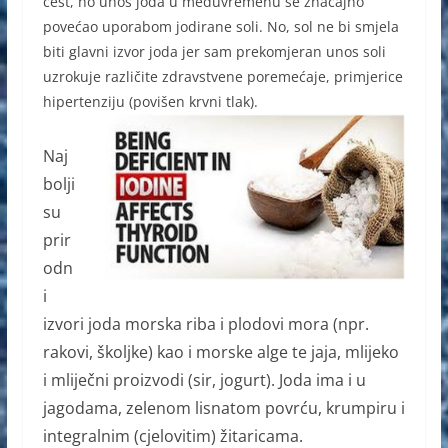
čest, no unos joda u međuvremenu se značajno
povećao uporabom jodirane soli. No, sol ne bi smjela
biti glavni izvor joda jer sam prekomjeran unos soli
uzrokuje različite zdravstvene poremećaje, primjerice
hipertenziju (povišen krvni tlak).
Naj
bolji
su
prir
odn
i
izvori joda morska riba i plodovi mora (npr.
rakovi, školjke) kao i morske alge te jaja, mlijeko
i mliječni proizvodi (sir, jogurt). Joda ima i u
jagodama, zelenom lisnatom povrću, krumpiru i
integralnim (cjelovitim) žitaricama.