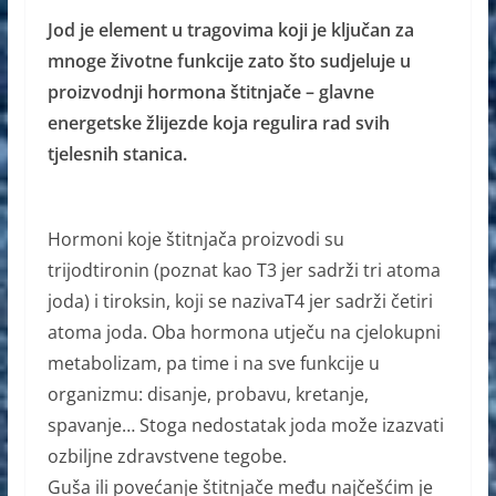
a
e
h
b
Jod je element u tragovima koji je ključan za
c
ss
at
er
mnoge životne funkcije zato što sudjeluje u
e
e
s
proizvodnji hormona štitnjače – glavne
b
n
A
energetske žlijezde koja regulira rad svih
o
g
p
tjelesnih stanica.
o
er
p
k
Hormoni koje štitnjača proizvodi su
trijodtironin (poznat kao T3 jer sadrži tri atoma
joda) i tiroksin, koji se nazivaT4 jer sadrži četiri
atoma joda. Oba hormona utječu na cjelokupni
metabolizam, pa time i na sve funkcije u
organizmu: disanje, probavu, kretanje,
spavanje… Stoga nedostatak joda može izazvati
ozbiljne zdravstvene tegobe.
Guša ili povećanje štitnjače među najčešćim je