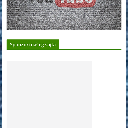
Sponzori našeg sajta