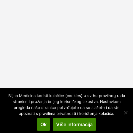
Biljna Medicina koristi kolačiće (cookies) u svrhu pravilnog rada
stranice i pružanja boljeg korisničkog iskustva. Nastavkom
pregleda naše stranice potvrđujete da se slažete i da ste
upoznati s pravilima privatnosti i korištenja kolačića.
Copyright © 2026
Kako Leciti
. All rights reserved.
Theme:
ColorMag
by ThemeGrill. Powered by
WordPress
.
Ok
Više informacija