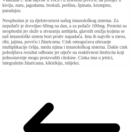
kiviju, naru, jagodama, brokuli, peršinu, špinatu, krumpiru,
paradajzu.
Neophodan je za djelotvornost našeg imunološkog sistema. Za
nepušače je dovoljno 60mg na dan, a za pušače 100mg. Proteini su
neophodni jer služe u stvaranju antitijela, glavnih oružja kojima se
naš imunološki sistem bori protiv napadača. Ima ih najviše u mesu,
ribi, jajima, povrću i žitaricama. Cink omogućava ubrzanje
multiplikacije ćelija, medu njima i imunološkog sistema. Dakle cink
poboljšava rezultat odbrane jer utječe na reaktivnost limfocita koji
jednostavnije mogu proizvoditi citokine. Cinka ima u jetrici,
integralnim žitaricama, kikirikiju, mlijeku.