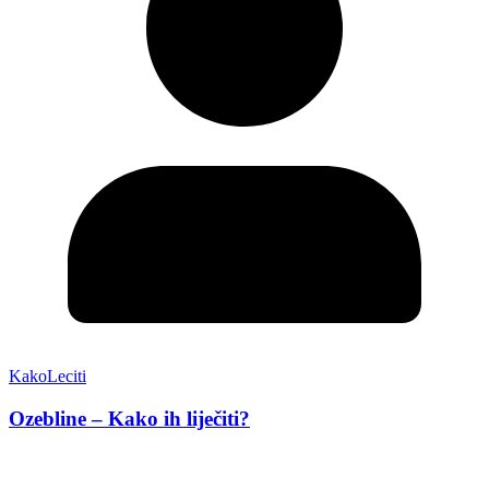
KakoLeciti
Ozebline – Kako ih liječiti?