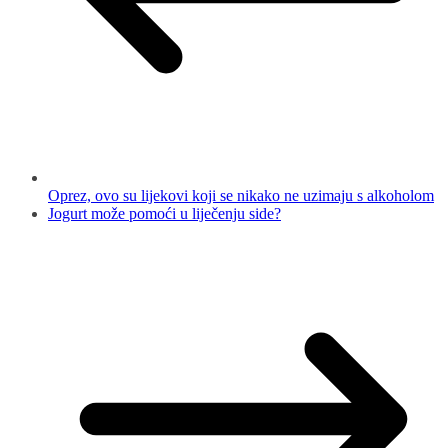
Oprez, ovo su lijekovi koji se nikako ne uzimaju s alkoholom
Jogurt može pomoći u liječenju side?