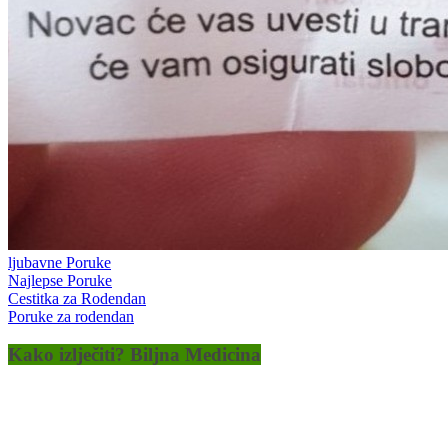
ljubavne Poruke
Najlepse Poruke
Cestitka za Rodendan
Poruke za rodendan
Kako izlječiti? Biljna Medicina