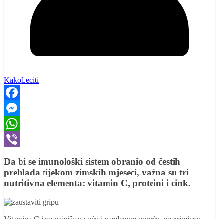
KakoLeciti
Facebook
Messenger
WhatsApp
Viber
Da bi se imunološki sistem obranio od čestih
prehlada tijekom zimskih mjeseci, važna su tri
nutritivna elementa: vitamin C, proteini i cink.
Vitamina C ima najviše u voću i u zelenom povrću, na primjer u