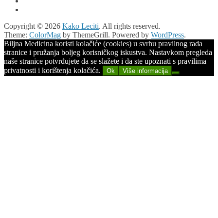
Copyright © 2026
Kako Leciti
. All rights reserved.
Theme:
ColorMag
by ThemeGrill. Powered by
WordPress
.
Biljna Medicina koristi kolačiće (cookies) u svrhu pravilnog rada
stranice i pružanja boljeg korisničkog iskustva. Nastavkom pregleda
naše stranice potvrđujete da se slažete i da ste upoznati s pravilima
privatnosti i korištenja kolačića.
Ok
Više informacija