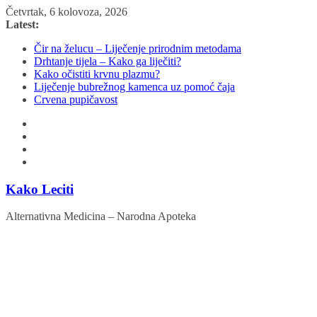
Skip
Četvrtak, 6 kolovoza, 2026
to
Latest:
content
Čir na želucu – Liječenje prirodnim metodama
Drhtanje tijela – Kako ga liječiti?
Kako očistiti krvnu plazmu?
Liječenje bubrežnog kamenca uz pomoć čaja
Crvena pupičavost
Kako Leciti
Alternativna Medicina – Narodna Apoteka