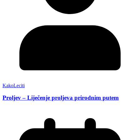
KakoLeciti
Proljev – Liječenje proljeva prirodnim putem