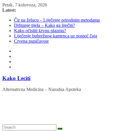
Skip
Petak, 7 kolovoza, 2026
to
Latest:
content
Čir na želucu – Liječenje prirodnim metodama
Drhtanje tijela – Kako ga liječiti?
Kako očistiti krvnu plazmu?
Liječenje bubrežnog kamenca uz pomoć čaja
Crvena pupičavost
Kako Leciti
Alternativna Medicina – Narodna Apoteka