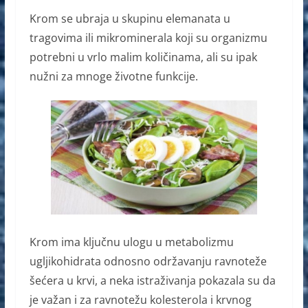
a
e
h
b
Krom se ubraja u skupinu elemanata u
c
ss
at
er
tragovima ili mikrominerala koji su organizmu
e
e
s
potrebni u vrlo malim količinama, ali su ipak
b
n
A
nužni za mnoge životne funkcije.
o
g
p
o
er
p
k
Krom ima ključnu ulogu u metabolizmu
ugljikohidrata odnosno održavanju ravnoteže
šećera u krvi, a neka istraživanja pokazala su da
je važan i za ravnotežu kolesterola i krvnog