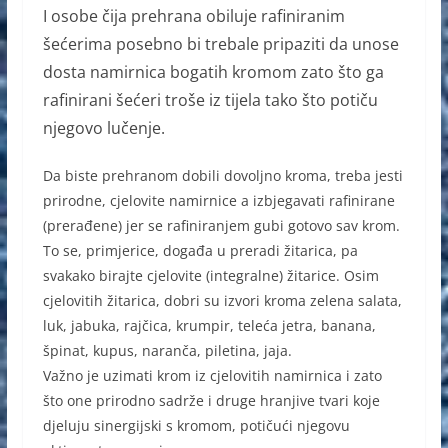
I osobe čija prehrana obiluje rafiniranim
šećerima posebno bi trebale pripaziti da unose
dosta namirnica bogatih kromom zato što ga
rafinirani šećeri troše iz tijela tako što potiču
njegovo lučenje.
Da biste prehranom dobili dovoljno kroma, treba jesti
prirodne, cjelovite namirnice a izbjegavati rafinirane
(prerađene) jer se rafiniranjem gubi gotovo sav krom.
To se, primjerice, događa u preradi žitarica, pa
svakako birajte cjelovite (integralne) žitarice. Osim
cjelovitih žitarica, dobri su izvori kroma zelena salata,
luk, jabuka, rajčica, krumpir, teleća jetra, banana,
špinat, kupus, naranča, piletina, jaja.
Važno je uzimati krom iz cjelovitih namirnica i zato
što one prirodno sadrže i druge hranjive tvari koje
djeluju sinergijski s kromom, potičući njegovu