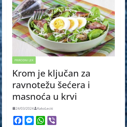
PRIRODNI LEK
Krom je ključan za
ravnotežu šećera i
masnoća u krvi
24/03/2024
KakoLeciti
F
M
W
Vi