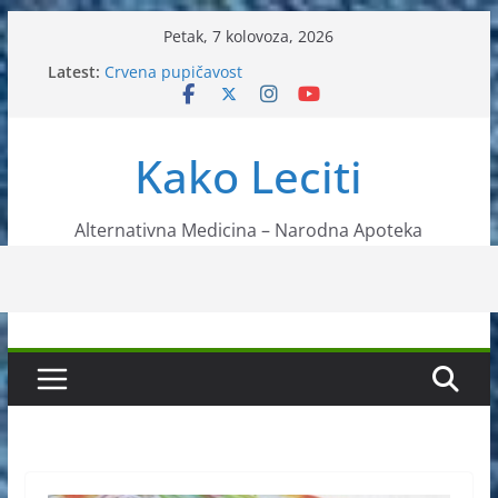
Skip
Petak, 7 kolovoza, 2026
to
Latest:
Crvena pupičavost
content
Čir na želucu – Liječenje prirodnim metodama
Drhtanje tijela – Kako ga liječiti?
Kako očistiti krvnu plazmu?
Kako Leciti
Liječenje bubrežnog kamenca uz pomoć čaja
Alternativna Medicina – Narodna Apoteka