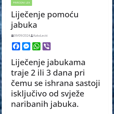
PRIRODNI LEK
Liječenje pomoću
jabuka
09/09/2024
KakoLeciti
F
M
W
Vi
a
e
h
b
Liječenje jabukama
c
ss
at
er
e
e
s
traje 2 ili 3 dana pri
b
n
A
čemu se ishrana sastoji
o
g
p
isključivo od svježe
o
er
p
k
naribanih jabuka.