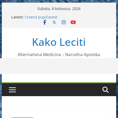
Skip
Subota, 8 kolovoza, 2026
to
Latest:
Crvena pupičavost
content
Čir na želucu – Liječenje prirodnim metodama
Drhtanje tijela – Kako ga liječiti?
Kako očistiti krvnu plazmu?
Kako Leciti
Liječenje bubrežnog kamenca uz pomoć čaja
Alternativna Medicina – Narodna Apoteka