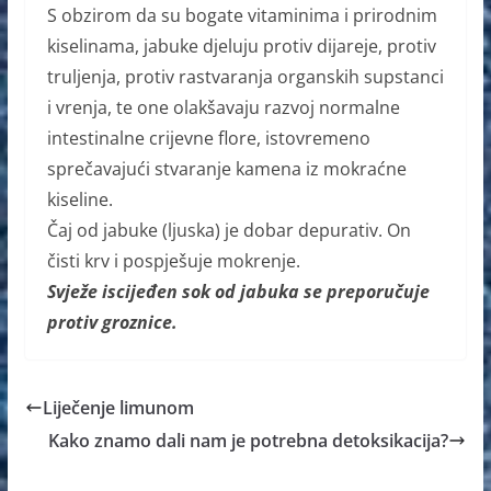
S obzirom da su bogate vitaminima i prirodnim
kiselinama, jabuke djeluju protiv dijareje, protiv
truljenja, protiv rastvaranja organskih supstanci
i vrenja, te one olakšavaju razvoj normalne
intestinalne crijevne flore, istovremeno
sprečavajući stvaranje kamena iz mokraćne
kiseline.
Čaj od jabuke (ljuska) je dobar depurativ. On
čisti krv i pospješuje mokrenje.
Svježe iscijeđen sok od jabuka se preporučuje
protiv groznice.
Liječenje limunom
Kako znamo dali nam je potrebna detoksikacija?