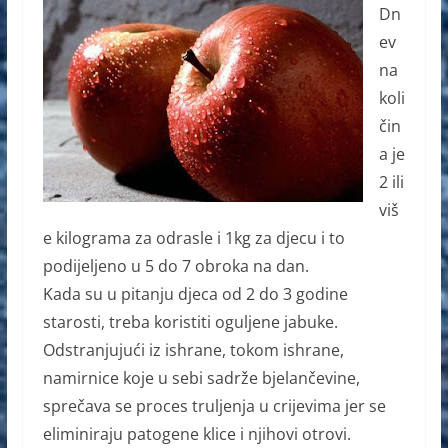
Dn
ev
na
koli
čin
a je
2 ili
viš
e kilograma za odrasle i 1kg za djecu i to
podijeljeno u 5 do 7 obroka na dan.
Kada su u pitanju djeca od 2 do 3 godine
starosti, treba koristiti oguljene jabuke.
Odstranjujući iz ishrane, tokom ishrane,
namirnice koje u sebi sadrže bjelančevine,
sprečava se proces truljenja u crijevima jer se
eliminiraju patogene klice i njihovi otrovi.