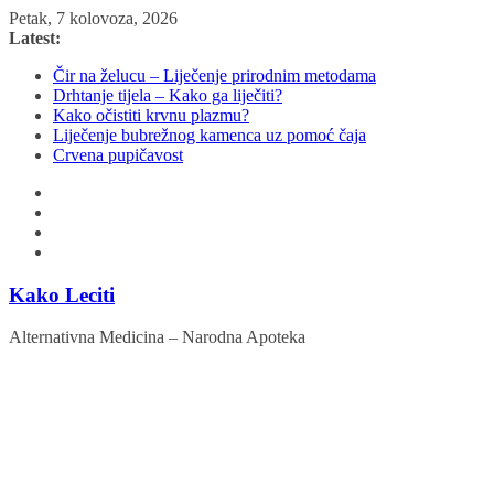
Skip
Petak, 7 kolovoza, 2026
to
Latest:
content
Čir na želucu – Liječenje prirodnim metodama
Drhtanje tijela – Kako ga liječiti?
Kako očistiti krvnu plazmu?
Liječenje bubrežnog kamenca uz pomoć čaja
Crvena pupičavost
Kako Leciti
Alternativna Medicina – Narodna Apoteka