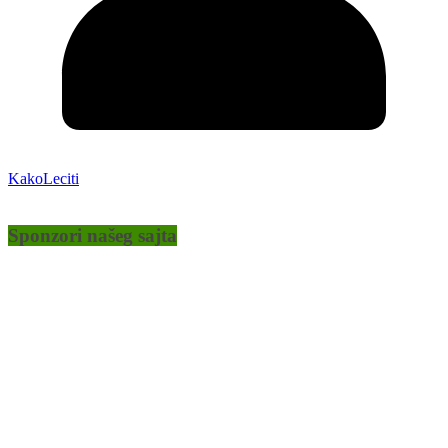
KakoLeciti
Sponzori našeg sajta