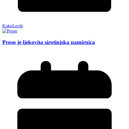
KakoLeciti
Proso je ljekovita sirotinjska namirnica