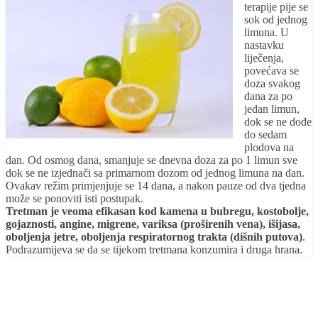
terapije pije se
sok od jednog
limuna. U
nastavku
liječenja,
povećava se
doza svakog
dana za po
jedan limun,
dok se ne dođe
do sedam
plodova na
dan. Od osmog dana, smanjuje se dnevna doza za po 1 limun sve
dok se ne izjednači sa primarnom dozom od jednog limuna na dan.
Ovakav režim primjenjuje se 14 dana, a nakon pauze od dva tjedna
može se ponoviti isti postupak.
Tretman je veoma efikasan kod kamena u bubregu, kostobolje,
gojaznosti, angine, migrene, variksa (proširenih vena), išijasa,
oboljenja jetre, oboljenja respiratornog trakta (dišnih putova)
.
Podrazumijeva se da se tijekom tretmana konzumira i druga hrana.