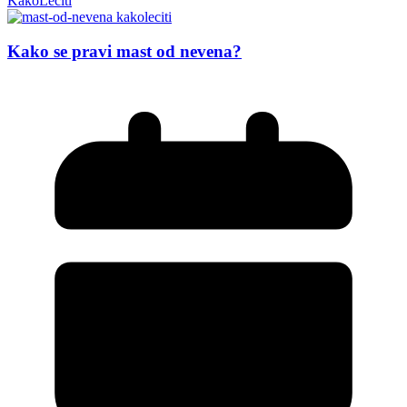
KakoLeciti
Kako se pravi mast od nevena?