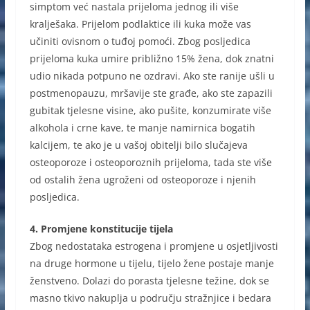
simptom već nastala prijeloma jednog ili više
kralješaka. Prijelom podlaktice ili kuka može vas
učiniti ovisnom o tuđoj pomoći. Zbog posljedica
prijeloma kuka umire približno 15% žena, dok znatni
udio nikada potpuno ne ozdravi. Ako ste ranije ušli u
postmenopauzu, mršavije ste građe, ako ste zapazili
gubitak tjelesne visine, ako pušite, konzumirate više
alkohola i crne kave, te manje namirnica bogatih
kalcijem, te ako je u vašoj obitelji bilo slučajeva
osteoporoze i osteoporoznih prijeloma, tada ste više
od ostalih žena ugroženi od osteoporoze i njenih
posljedica.
4. Promjene konstitucije tijela
Zbog nedostataka estrogena i promjene u osjetljivosti
na druge hormone u tijelu, tijelo žene postaje manje
ženstveno. Dolazi do porasta tjelesne težine, dok se
masno tkivo nakuplja u području stražnjice i bedara