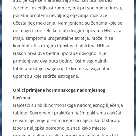
atrofije koje se manifestiraju kao- suhoća, svrbež,
žarenje i osjetljivost rodnice, bol pri spolnom odnosu,
početni problemi nevoljnog otjecanja mokraće i
učestalijeg mokrenja. Namijenjene su ženama koje se
ne mogu ili ne žele koristiti drugim tipovima HNL-a, a
imaju simptome urogenitalne atrofije. Može ih se
kombinirati s drugim tipovima i oblicima HNL-a.
Nakon prva dva tjedna uporabe dovoljno ih je
primjenjivati dva puta tjedno. Osim vaginalnih
tableta postoje i vagitoriji te kreme za vaginalnu
upotrebu koje sadrže estrogene.
Oblici primjene hormonskoga nadomjesnog
liječenja
Najčešći su oblik hormonskoga nadomjesnog liječenja
tablete. Suvremen i praktičan način pakiranja olakšat
će vam liječenje prema preporuci liječnika. U slučaju
izbora naljepka potrebno je znati kako mjesto
primjene naljepka valja neprestano mijenjati ne bi li