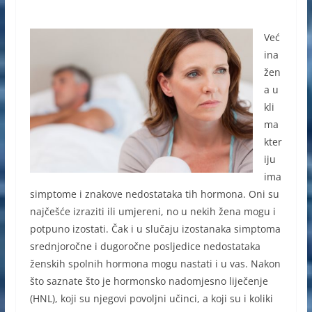
Već
ina
žen
a u
kli
ma
kter
iju
ima
simptome i znakove nedostataka tih hormona. Oni su
najčešće izraziti ili umjereni, no u nekih žena mogu i
potpuno izostati. Čak i u slučaju izostanaka simptoma
srednjoročne i dugoročne posljedice nedostataka
ženskih spolnih hormona mogu nastati i u vas. Nakon
što saznate što je hormonsko nadomjesno liječenje
(HNL), koji su njegovi povoljni učinci, a koji su i koliki