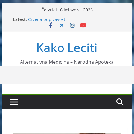
Skip
Četvrtak, 6 kolovoza, 2026
to
Liječenje bubrežnog kamenca uz pomoć čaja
Latest:
Crvena pupičavost
content
Čir na želucu – Liječenje prirodnim metodama
Drhtanje tijela – Kako ga liječiti?
Kako očistiti krvnu plazmu?
Kako Leciti
Alternativna Medicina – Narodna Apoteka