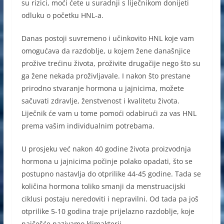
su rizici, moći ćete u suradnji s liječnikom donijeti
odluku o početku HNL-a.
Danas postoji suvremeno i učinkovito HNL koje vam
omogućava da razdoblje, u kojem žene današnjice
prožive trećinu života, proživite drugačije nego što su
ga žene nekada proživljavale. I nakon što prestane
prirodno stvaranje hormona u jajnicima, možete
sačuvati zdravlje, ženstvenost i kvalitetu života.
Liječnik će vam u tome pomoći odabirući za vas HNL
prema vašim individualnim potrebama.
U prosjeku već nakon 40 godine života proizvodnja
hormona u jajnicima počinje polako opadati, što se
postupno nastavlja do otprilike 44-45 godine. Tada se
količina hormona toliko smanji da menstruacijski
ciklusi postaju neredoviti i nepravilni. Od tada pa još
otprilike 5-10 godina traje prijelazno razdoblje, koje
najčešće nazivamo klimakterij.