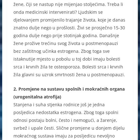
žene, čiji se nastup nije mijenjao stoljećima. Treba li
onda medicinski intervenirati? Ljudskim se
djelovanjem promijenilo trajanje života, koje je danas
znatno dulje nego u prošlosti. Živi se prosječno 15-30
godina dulje nego prije stotinjak godina. Današnje
žene prožive trećinu svog života u postmenopauzi
bez zaštitnog učinka estrogena. Zbog toga sve
istaknutije mjesto u pobolu u toj dobi imaju bolesti
srca i krvnih žila te osteoporoza. Bolesti srca i krvnih
žila glavni su uzrok smrtnosti žena u postmenopauzi.
2. Promjene na sustavu spolnih i mokraćnih organa
(urogenitalna atrofija)
Stanjena i suha stjenka rodnice još je jedna
posljedica nedostatka estrogena. Zbog toga spolni
odnosi postaju bolni, često i nemogući, a žarenje,
svrbež i upale česti. Slične promjene u donjem dijelu
mokraćnog sustava imaju za posljedicu nevoljno