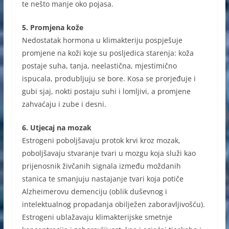
te nešto manje oko pojasa.
5. Promjena kože
Nedostatak hormona u klimakteriju pospješuje
promjene na koži koje su posljedica starenja: koža
postaje suha, tanja, neelastična, mjestimično
ispucala, produbljuju se bore. Kosa se prorjeđuje i
gubi sjaj, nokti postaju suhi i lomljivi, a promjene
zahvaćaju i zube i desni.
6. Utjecaj na mozak
Estrogeni poboljšavaju protok krvi kroz mozak,
poboljšavaju stvaranje tvari u mozgu koja služi kao
prijenosnik živčanih signala između moždanih
stanica te smanjuju nastajanje tvari koja potiče
Alzheimerovu demenciju (oblik duševnog i
intelektualnog propadanja obilježen zaboravljivošću).
Estrogeni ublažavaju klimakterijske smetnje