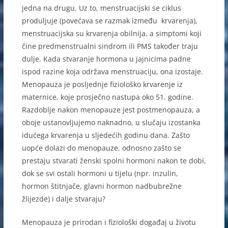
jedna na drugu. Uz to, menstruacijski se ciklus
produljuje (povećava se razmak između krvarenja),
menstruacijska su krvarenja obilnija, a simptomi koji
čine predmenstrualni sindrom ili PMS također traju
dulje. Kada stvaranje hormona u jajnicima padne
ispod razine koja održava menstruaciju, ona izostaje.
Menopauza je posljednje fiziološko krvarenje iz
maternice, koje prosječno nastupa oko 51. godine.
Razdoblje nakon menopauze jest postmenopauza, a
oboje ustanovljujemo naknadno, u slučaju izostanka
idućega krvarenja u sljedećih godinu dana. Zašto
uopće dolazi do menopauze, odnosno zašto se
prestaju stvarati ženski spolni hormoni nakon te dobi,
dok se svi ostali hormoni u tijelu (npr. inzulin,
hormon štitnjače, glavni hormon nadbubrežne
žlijezde) i dalje stvaraju?
Menopauza je prirodan i fiziološki događaj u životu