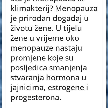
e
e
s
klimakterij? Menopauza
b
n
A
je prirodan događaj u
o
g
p
životu žene. U tijelu
o
er
p
žene u vrijeme oko
k
menopauze nastaju
promjene koje su
posljedica smanjenja
stvaranja hormona u
jajnicima, estrogene i
progesterona.