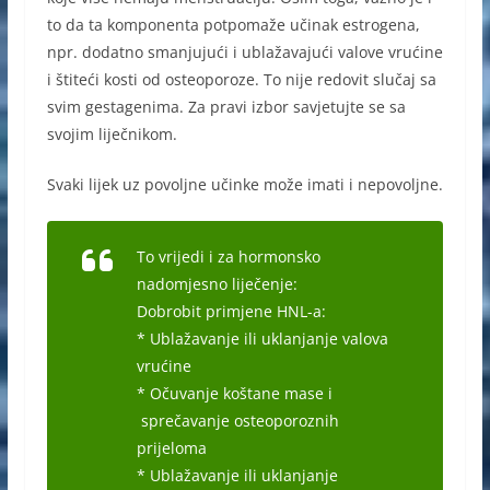
to da ta komponenta potpomaže učinak estrogena,
npr. dodatno smanjujući i ublažavajući valove vrućine
i štiteći kosti od osteoporoze. To nije redovit slučaj sa
svim gestagenima. Za pravi izbor savjetujte se sa
svojim liječnikom.
Svaki lijek uz povoljne učinke može imati i nepovoljne.
To vrijedi i za hormonsko
nadomjesno liječenje:
Dobrobit primjene HNL-a:
* Ublažavanje ili uklanjanje valova
vrućine
* Očuvanje koštane mase i
sprečavanje osteoporoznih
prijeloma
* Ublažavanje ili uklanjanje