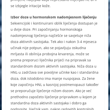
se izbjegle iritacije kože.
Izbor doze u hormonskom nadomjesnom liječenju
Sekvencijski i kontinuirani oblik liječenja dostupan je
u dvije doze. Pri započinjanju hormonskoga
nadomjesnog liječenja najčešće se savjetuje niža
doza aktivnih sastojaka. Tek ako i nakon 3-4 mjeseca
učinak nije potpun, ako se pojavljuju oskudna
mrljasta ili obilnija probojna krvarenja, može se
prema preporuci liječnika prijeći na pripravak sa
standardnom dozom aktivnih sastojaka. Niža doza u
HNL-u zadržava sve povoljne učinke kao i standardna
doza, dok istodobno ima manje nuspojava. Za žene
koje započinju HNL u kasnijoj postmenopauzi također
se preporučuje liječenje nižom dozom. Ako je već
prethodno započeto liječenje pripravkom u kojem je
standardna doza aktivnih sastojaka i dobro ga
podnosite, liječnik vam, nakon redovitih kontrolnih