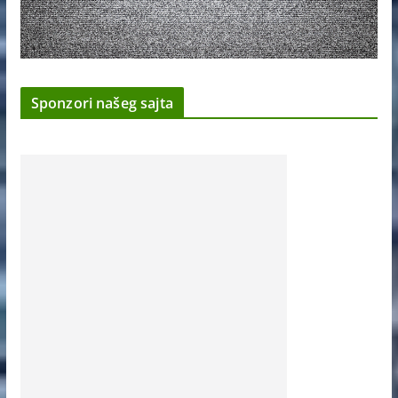
Sponzori našeg sajta