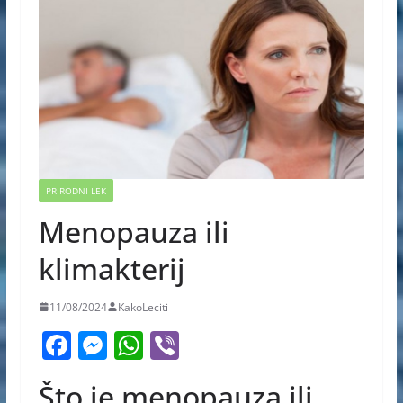
PRIRODNI LEK
Menopauza ili
klimakterij
11/08/2024
KakoLeciti
F
M
W
Vi
a
e
h
b
Što je menopauza ili
c
ss
at
er