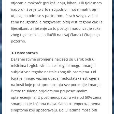
otjecanje mokraće (pri kašljanju, kihanju ili tjelesnom
naporu). Sve je to vrlo neugodno i može imati trajni
utjecaj na odnose s partnerom. Povrh svega, većini
žena neugodno je razgovarati o toj vrsti tegoba čak i s
liječnikom, a rješenje za to postoji i nadohvat je ruke
zbog toga smo se i odlučili na ovaj članak i čitajte ga
pozorno.
3. Osteoporoza
Degenerativne promjene najčešći su uzrok boli u
mišićima i zglobovima, a estrogeni mogu umanjiti
subjektivne tegobe nastale zbog tih promjena. Od
toga je mnogo važniji utjecaj nedostataka estrogena
na kosti koje postupno postaju sve poroznije i manje
čvrste te sklone prijelomima pri posve malim
opterećenjima. U postmenopauzi u više od 50% žena
smanjena je koštana masa. Sama osteoporoza nema
simptoma koji upozoravaju. Bol u leđima može biti