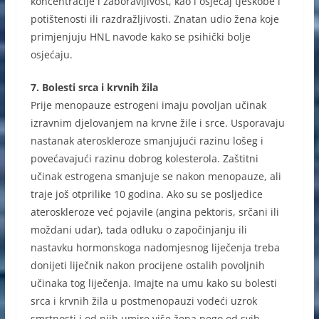
koncentracije i zaboravljivost, kao i osjećaj tjeskobe i
potištenosti ili razdražljivosti. Znatan udio žena koje
primjenjuju HNL navode kako se psihički bolje
osjećaju.
7. Bolesti srca i krvnih žila
Prije menopauze estrogeni imaju povoljan učinak
izravnim djelovanjem na krvne žile i srce. Usporavaju
nastanak ateroskleroze smanjujući razinu lošeg i
povećavajući razinu dobrog kolesterola. Zaštitni
učinak estrogena smanjuje se nakon menopauze, ali
traje još otprilike 10 godina. Ako su se posljedice
ateroskleroze već pojavile (angina pektoris, srčani ili
moždani udar), tada odluku o započinjanju ili
nastavku hormonskoga nadomjesnog liječenja treba
donijeti liječnik nakon procijene ostalih povoljnih
učinaka tog liječenja. Imajte na umu kako su bolesti
srca i krvnih žila u postmenopauzi vodeći uzrok
smrtnosti i od njih umire više žena nego od svih