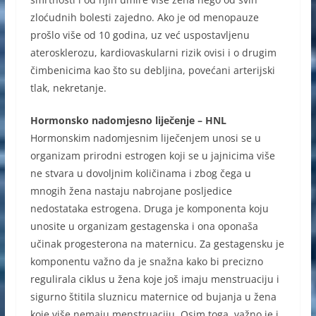
zloćudnih bolesti zajedno. Ako je od menopauze
prošlo više od 10 godina, uz već uspostavljenu
aterosklerozu, kardiovaskularni rizik ovisi i o drugim
čimbenicima kao što su debljina, povećani arterijski
tlak, nekretanje.
Hormonsko nadomjesno liječenje – HNL
Hormonskim nadomjesnim liječenjem unosi se u
organizam prirodni estrogen koji se u jajnicima više
ne stvara u dovoljnim količinama i zbog čega u
mnogih žena nastaju nabrojane posljedice
nedostataka estrogena. Druga je komponenta koju
unosite u organizam gestagenska i ona oponaša
učinak progesterona na maternicu. Za gestagensku je
komponentu važno da je snažna kako bi precizno
regulirala ciklus u žena koje još imaju menstruaciju i
sigurno štitila sluznicu maternice od bujanja u žena
koje više nemaju menstruaciju. Osim toga, važno je i