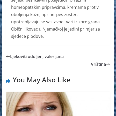
se jesti bez ikakvih posljedica. U raznim
homeopatskim pripravcima, kremama protiv
oboljenja kože, npr herpes zoster,
upotrebljavaju se sastavne tvari iz kore grana.
Obični likovac u Njemačkoj je jedini primjer za
sjedeće plodove.
Ljekoviti odoljen, valerijana
Vriština
You May Also Like