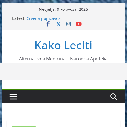
Skip
Nedjelja, 9 kolovoza, 2026
to
Latest:
Crvena pupičavost
content
Čir na želucu – Liječenje prirodnim metodama
Drhtanje tijela – Kako ga liječiti?
Kako očistiti krvnu plazmu?
Kako Leciti
Liječenje bubrežnog kamenca uz pomoć čaja
Alternativna Medicina – Narodna Apoteka