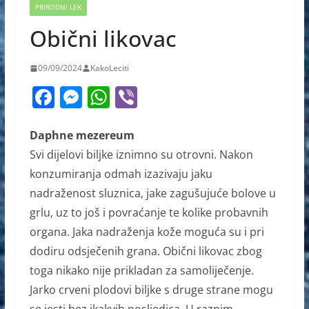
PRIRODNI LEK
Obični likovac
09/09/2024
KakoLeciti
F
M
W
Vi
a
e
h
b
c
ss
at
er
Daphne mezereum
Svi dijelovi biljke iznimno su otrovni. Nakon
e
e
s
konzumiranja odmah izazivaju jaku
b
n
A
nadraženost sluznica, jake zagušujuće bolove u
o
g
p
grlu, uz to još i povraćanje te kolike probavnih
o
er
p
organa. Jaka nadraženja kože moguća su i pri
k
dodiru odsječenih grana. Obični likovac zbog
toga nikako nije prikladan za samoliječenje.
Jarko crveni plodovi biljke s druge strane mogu