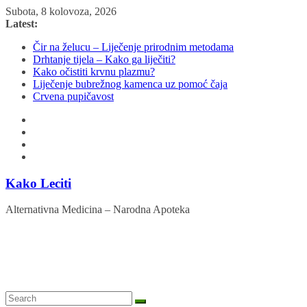
Skip
Subota, 8 kolovoza, 2026
to
Latest:
content
Čir na želucu – Liječenje prirodnim metodama
Drhtanje tijela – Kako ga liječiti?
Kako očistiti krvnu plazmu?
Liječenje bubrežnog kamenca uz pomoć čaja
Crvena pupičavost
Kako Leciti
Alternativna Medicina – Narodna Apoteka