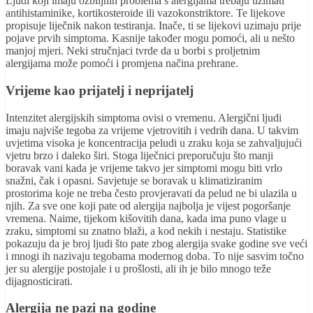
Ljudi koji imaju ozbiljnih problema s alergijama trebaju uzimati
antihistaminike, kortikosteroide ili vazokonstriktore. Te lijekove
propisuje liječnik nakon testiranja. Inače, ti se lijekovi uzimaju prije
pojave prvih simptoma. Kasnije također mogu pomoći, ali u nešto
manjoj mjeri. Neki stručnjaci tvrde da u borbi s proljetnim
alergijama može pomoći i promjena načina prehrane.
Vrijeme kao prijatelj i neprijatelj
Intenzitet alergijskih simptoma ovisi o vremenu. Alergični ljudi
imaju najviše tegoba za vrijeme vjetrovitih i vedrih dana. U takvim
uvjetima visoka je koncentracija peludi u zraku koja se zahvaljujući
vjetru brzo i daleko širi. Stoga liječnici preporučuju što manji
boravak vani kada je vrijeme takvo jer simptomi mogu biti vrlo
snažni, čak i opasni. Savjetuje se boravak u klimatiziranim
prostorima koje ne treba često provjeravati da pelud ne bi ulazila u
njih. Za sve one koji pate od alergija najbolja je vijest pogoršanje
vremena. Naime, tijekom kišovitih dana, kada ima puno vlage u
zraku, simptomi su znatno blaži, a kod nekih i nestaju. Statistike
pokazuju da je broj ljudi što pate zbog alergija svake godine sve veći
i mnogi ih nazivaju tegobama modernog doba. To nije sasvim točno
jer su alergije postojale i u prošlosti, ali ih je bilo mnogo teže
dijagnosticirati.
Alergija ne pazi na godine