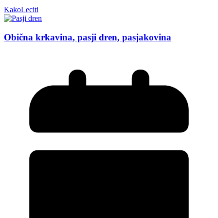
KakoLeciti
Obična krkavina, pasji dren, pasjakovina