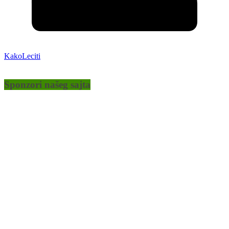
KakoLeciti
Sponzori našeg sajta