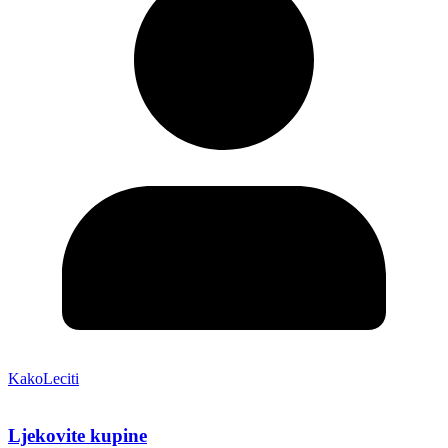
KakoLeciti
Ljekovite kupine