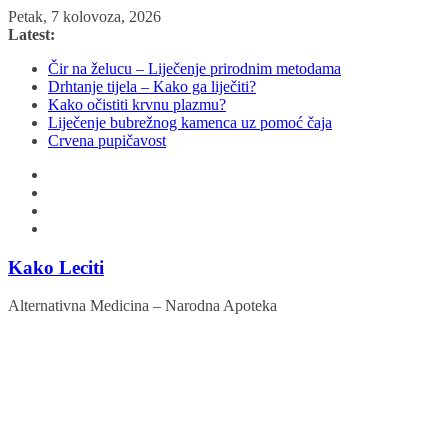
Skip
Petak, 7 kolovoza, 2026
to
Latest:
content
Čir na želucu – Liječenje prirodnim metodama
Drhtanje tijela – Kako ga liječiti?
Kako očistiti krvnu plazmu?
Liječenje bubrežnog kamenca uz pomoć čaja
Crvena pupičavost
Kako Leciti
Alternativna Medicina – Narodna Apoteka