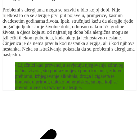
Problemi s alergijama mogu se razviti u bilo kojoj dobi. Nije
rijetkost to da se alergije prvi put pojave u, primjerice, kasnim
dvadesetim godinama života. Ipak, stručnjaci kažu da alergije rjeđe
pogađaju ljude starije životne dobi, odnosno nakon 55. godine
života, a djeca koja su od najranijeg doba bila alergična mogu se
izliječiti tijekom puberteta, kada alergija jednostavno nestane.
Činjenica je da nema pravila kod nastanka alergija, ali i kod njihova
nestanka. Neka su istraživanja pokazala da su problemi s alergijama
nasljedni.
• Liječnici kao prevenciju savjetuju njegovanje zdravog
načina života, što podrazumijeva puno kretanja, zdravu
prehranu, izbjegavanje alkohola, droga i cigareta te
boravak u prirodi, daleko od gradskog smoga koji se
dovodi u vezu s razvojem alergije.