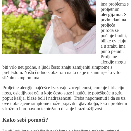
ima problema s
proljetnim
alergijama
. S
prvim danima
proljeća
priroda se
počinje buditi,
biljke cvjetaju,
a u zraku ima
puno peludi.
Proljetne
alergije mogu
biti vrlo neugodne, a ljudi često znaju zamijeniti simptome s
prehladom. Ništa čudno s obzirom na to da je uistinu riječ o vrlo
sličnim simptomima.
Proljetne alergije najčešće izazivaju začepljenost, curenje i iritaciju
nosa, osjetljivost očiju koje često suze i natiču te poteškoće u grlu
poput kašlja, blaže boli i nadraženosti. Treba napomenuti i da se uz
ove uobičajene simptome može pojaviti i glavobolja, kao i problemi
s kožom i probavom te otežano disanje i razdražljivost.
Kako sebi pomoći?