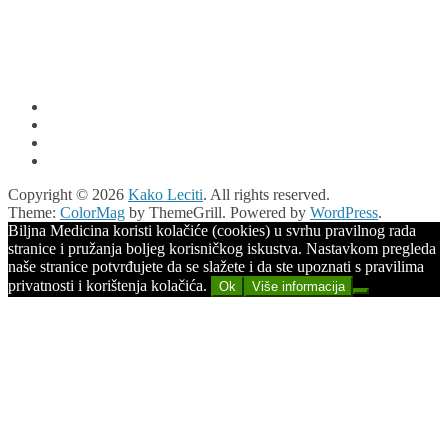
Copyright © 2026
Kako Leciti
. All rights reserved.
Theme:
ColorMag
by ThemeGrill. Powered by
WordPress
.
Biljna Medicina koristi kolačiće (cookies) u svrhu pravilnog rada
stranice i pružanja boljeg korisničkog iskustva. Nastavkom pregleda
naše stranice potvrđujete da se slažete i da ste upoznati s pravilima
privatnosti i korištenja kolačića.
Ok
Više informacija