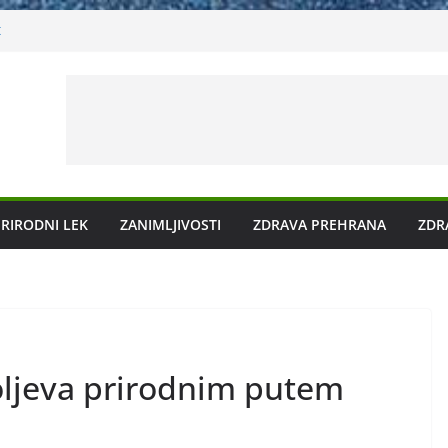
t
iječenje prirodnim metodama
ko ga liječiti?
u plazmu?
nog kamenca uz pomoć čaja
RIRODNI LEK
ZANIMLJIVOSTI
ZDRAVA PREHRANA
ZDR
roljeva prirodnim putem