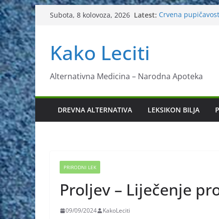
Skip
Latest:
Crvena pupičavos
Subota, 8 kolovoza, 2026
to
Čir na želucu – L
Drhtanje tijela – Ka
content
Kako Leciti
Kako očistiti krvn
Liječenje bubrež
Alternativna Medicina – Narodna Apoteka
DREVNA ALTERNATIVA
LEKSIKON BILJA
P
PRIRODNI LEK
Proljev – Liječenje p
09/09/2024
KakoLeciti