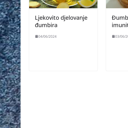
Ljekovito djelovanje
Đumbir
đumbira
imuni
04/06/2024
03/06/2