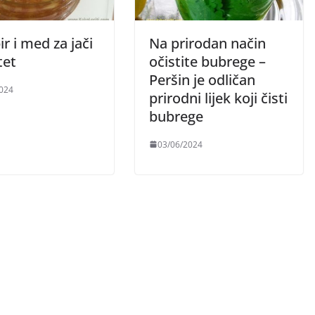
 i med za jači
Na prirodan način
tet
očistite bubrege –
Peršin je odličan
024
prirodni lijek koji čisti
bubrege
03/06/2024