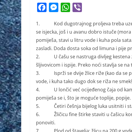
F
M
W
Vi
a
e
h
b
c
ss
at
er
1. Kod dugotrajnog proljeva treba uzeti po
se isjecka, još i u avanu dobro istuče (mora
e
e
s
pomiješa, stavi u litru vode i kuha pola sat
b
n
A
zasladi. Doda dosta soka od limuna i pije pri
o
g
p
2. U čašu se nastruga divljeg kestena 
o
er
p
šljivovicom i ispije. Preko noći stavlja se na
k
3. Isprži se dvije žlice riže (kao da se pr
vode, i kuha tako dugo dok se riža ne smekša
4. U lončić već ocijeđenog čaja od kamil
pomiješa se i, što je moguće toplije, popije.
5. Četiri češnja bijelog luka usitniti i stav
6. Žličicu fine štirke staviti u čašicu kom
ponoviti.
7. Plod od štavelja: žlicu na 200 g vode k