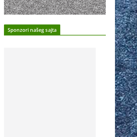
Sponzori našeg sajta