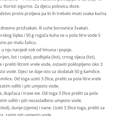
. Koristi sigurno. Za djecu polovicu doze.
vo protiv proljeva pa bi ih trebalo imati svaka kućna
no prožvakati. Ili suhe borovnice žvakati.
og šipka i 50 g rogača kuha se u pola litre vode 5
vno po malu šalicu.
nju nacijedi sok od limuna i popije.
 list i cvijet), podbjela (list), crnog sljeza (list),
ne i preliti litrom vrele vode, ostaviti poklopljeno oko 3
sto vode. Djeci se daje isto uz dodatak 50 g kamilice.
ice. Od toga uzeti 3 žlice, preliti sa pola litre vrele
zatim odliti i piti umjesto vode.
pčaca i trave ive. Od toga 3 žlice preliti sa pola
zatim odliti i piti nezaslađeno umjesto vode.
d), dunje (sjeme) i nane. Uzeti 3 žlice toga, preliti sa
sata, zatim piti umjesto vode.