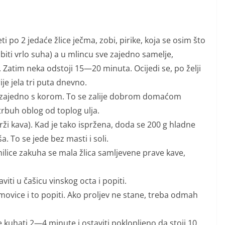
 2 jedaće žlice ječma, zobi, pirike, koja se osim što
 biti vrlo suha) a u mlincu sve zajedno samelje,
a. Zatim neka odstoji 15—20 minuta. Ocijedi se, po želji
je jela tri puta dnevno.
zajedno s korom. To se zalije dobrom domaćom
 trbuh oblog od toplog ulja.
ži kava). Kad je tako ispržena, doda se 200 g hladne
. To se jede bez masti i soli.
ice zakuha se mala žlica samljevene prave kave,
iti u čašicu vinskog octa i popiti.
ovice i to popiti. Ako proljev ne stane, treba odmah
uhati 2—4 minute i ostaviti poklopljeno da stoji 10