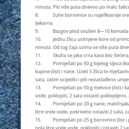
minuta. Piti više puta dnevno po malu šalicu
8. Suhe borovnice su najefikasnije sredst
ljekarna.
9. Bazgov plod osušen 8—10 komada dnev
10. Jednu žlicu usitnjene kore od primorsk
minuta. Od tog čaja uzima se više puta dne
11. Skuha se jaka crna kava bez šećera, u 
12. Pomiješati po 50 g bijelog sljeza (korijen,
kupine (list) i nane. Uzeti 5 žlica te mješavi
sata, zatim ocijediti i piti nezaslađeno umje
13. Pomiješati po 50 g metvice (list) i kamil
vode, poklopiti, 2 sata ostaviti poklopljeno, 
14. Pomiješati po 20 g nane, matičnjaka, du
litre vrele vode, pokriveno ostaviti 2 sata, 
15. Pomiješati po 25 g borovnice (list i plo
pola litre vrele vode, poklopiti i ostaviti 2 