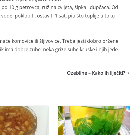
po 10 g petrovca, ružina cvijeta, šipka i dupčaca. Od
e vode, poklopiti, ostaviti 1 sat, piti što toplije u toku
će komovice ili šljivovice. Treba jesti dobro pržene
ik ima dobre zube, neka grize suhe kruške i njih jede.
Ozebline – Kako ih liječiti?