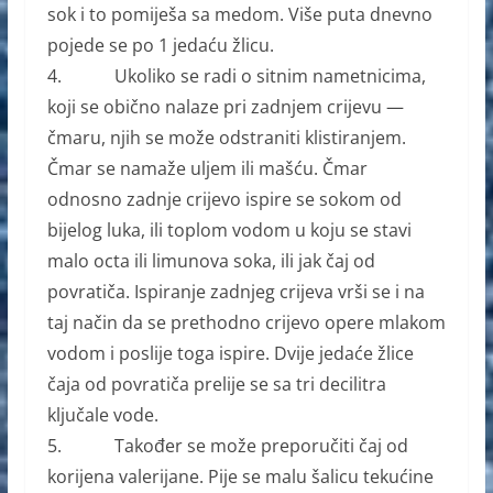
sok i to pomiješa sa medom. Više puta dnevno
pojede se po 1 jedaću žlicu.
4. Ukoliko se radi o sitnim nametnicima,
koji se obično nalaze pri zadnjem crijevu —
čmaru, njih se može odstraniti klistiranjem.
Čmar se namaže uljem ili mašću. Čmar
odnosno zadnje crijevo ispire se sokom od
bijelog luka, ili toplom vodom u koju se stavi
malo octa ili limunova soka, ili jak čaj od
povratiča. Ispiranje zadnjeg crijeva vrši se i na
taj način da se prethodno crijevo opere mlakom
vodom i poslije toga ispire. Dvije jedaće žlice
čaja od povratiča prelije se sa tri decilitra
ključale vode.
5. Također se može preporučiti čaj od
korijena valerijane. Pije se malu šalicu tekućine