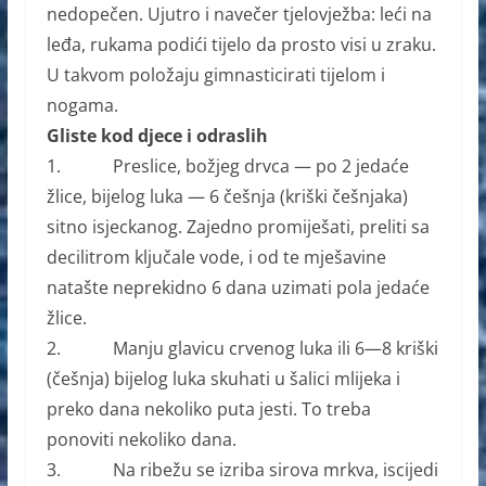
nedopečen. Ujutro i navečer tjelovježba: leći na
leđa, rukama podići tijelo da prosto visi u zraku.
U takvom položaju gimnasticirati tijelom i
nogama.
Gliste kod djece i odraslih
1. Preslice, božjeg drvca — po 2 jedaće
žlice, bijelog luka — 6 češnja (kriški češnjaka)
sitno isjeckanog. Zajedno promiješati, preliti sa
decilitrom ključale vode, i od te mješavine
natašte neprekidno 6 dana uzimati pola jedaće
žlice.
2. Manju glavicu crvenog luka ili 6—8 kriški
(češnja) bijelog luka skuhati u šalici mlijeka i
preko dana nekoliko puta jesti. To treba
ponoviti nekoliko dana.
3. Na ribežu se izriba sirova mrkva, iscijedi