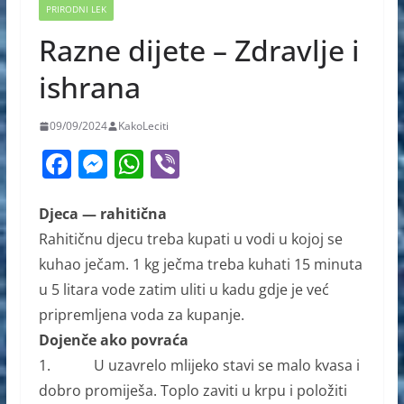
PRIRODNI LEK
Razne dijete – Zdravlje i
ishrana
09/09/2024
KakoLeciti
F
M
W
Vi
a
e
h
b
c
ss
at
er
Djeca — rahitična
Rahitičnu djecu treba kupati u vodi u kojoj se
e
e
s
kuhao ječam. 1 kg ječma treba kuhati 15 minuta
b
n
A
u 5 litara vode zatim uliti u kadu gdje je već
o
g
p
pripremljena voda za kupanje.
o
er
p
Dojenče ako povraća
k
1. U uzavrelo mlijeko stavi se malo kvasa i
dobro promiješa. Toplo zaviti u krpu i položiti