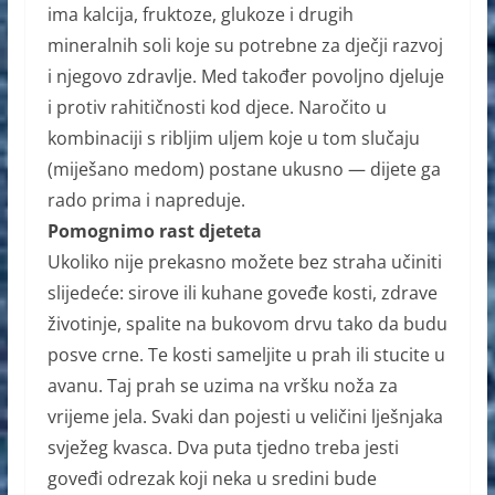
ima kalcija, fruktoze, glukoze i drugih
mineralnih soli koje su potrebne za dječji razvoj
i njegovo zdravlje. Med također povoljno djeluje
i protiv rahitičnosti kod djece. Naročito u
kombinaciji s ribljim uljem koje u tom slučaju
(miješano medom) postane ukusno — dijete ga
rado prima i napreduje.
Pomognimo rast djeteta
Ukoliko nije prekasno možete bez straha učiniti
slijedeće: sirove ili kuhane goveđe kosti, zdrave
životinje, spalite na bukovom drvu tako da budu
posve crne. Te kosti sameljite u prah ili stucite u
avanu. Taj prah se uzima na vršku noža za
vrijeme jela. Svaki dan pojesti u veličini lješnjaka
svježeg kvasca. Dva puta tjedno treba jesti
goveđi odrezak koji neka u sredini bude