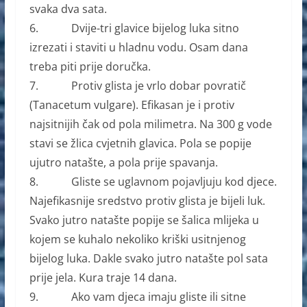
svaka dva sata.
6. Dvije-tri glavice bijelog luka sitno
izrezati i staviti u hladnu vodu. Osam dana
treba piti prije doručka.
7. Protiv glista je vrlo dobar povratič
(Tanacetum vulgare). Efikasan je i protiv
najsitnijih čak od pola milimetra. Na 300 g vode
stavi se žlica cvjetnih glavica. Pola se popije
ujutro natašte, a pola prije spavanja.
8. Gliste se uglavnom pojavljuju kod djece.
Najefikasnije sredstvo protiv glista je bijeli luk.
Svako jutro natašte popije se šalica mlijeka u
kojem se kuhalo nekoliko kriški usitnjenog
bijelog luka. Dakle svako jutro natašte pol sata
prije jela. Kura traje 14 dana.
9. Ako vam djeca imaju gliste ili sitne