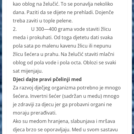
kao oblog na želučić. To se ponavlja nekoliko
dana. Paziti da se dijete ne prehladi. Dojenče
treba zaviti u tople pelene.
2. U 300—400 grama vode staviti žlicu
meda i prokuhati. Od toga djetetu dati svaka
pola sata po malenu kavenu žlicu ili nepunu
žlicu šećera u prahu. Na želučić staviti mlačni
oblog od pola vode i pola octa. Oblozi se svaki
sat mijenjaju.
Djeci dajte pravi pčelinji med
Za razvoj dječjeg organizma potrebno je mnogo
šećera. Invertni šećer (sadržan u medu) mnogo
je zdraviji za djecu jer ga probavni organi ne
moraju prerađivati.
Ako su medom hranjena, slabunjava i mršava
djeca brzo se oporavljaju. Med u svom sastavu