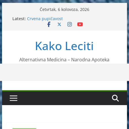
Skip
Četvrtak, 6 kolovoza, 2026
to
Latest:
Crvena pupičavost
content
Čir na želucu – Liječenje prirodnim metodama
Drhtanje tijela – Kako ga liječiti?
Kako očistiti krvnu plazmu?
Kako Leciti
Liječenje bubrežnog kamenca uz pomoć čaja
Alternativna Medicina – Narodna Apoteka