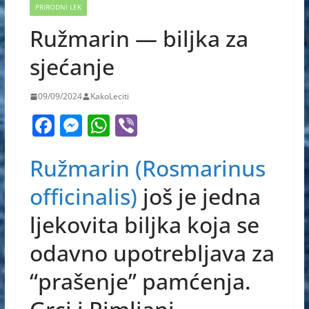
PRIRODNI LEK
Ružmarin — biljka za
sjećanje
09/09/2024
KakoLeciti
F
M
W
Vi
a
e
h
b
Ružmarin (Rosmarinus
c
ss
at
er
e
e
s
officinalis)
još je jedna
b
n
A
ljekovita biljka koja se
o
g
p
odavno upotrebljava za
o
er
p
k
“prašenje” pamćenja.