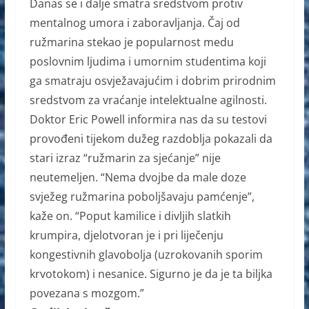
Danas se i dalje smatra sredstvom protiv
mentalnog umora i zaboravljanja. Čaj od
ružmarina stekao je popularnost medu
poslovnim ljudima i umornim studentima koji
ga smatraju osvježavajućim i dobrim prirodnim
sredstvom za vraćanje intelektualne agilnosti.
Doktor Eric Powell informira nas da su testovi
provođeni tijekom dužeg razdoblja pokazali da
stari izraz “ružmarin za sjećanje” nije
neutemeljen. “Nema dvojbe da male doze
svježeg ružmarina poboljšavaju pamćenje”,
kaže on. “Poput kamilice i divljih slatkih
krumpira, djelotvoran je i pri liječenju
kongestivnih glavobolja (uzrokovanih sporim
krvotokom) i nesanice. Sigurno je da je ta biljka
povezana s mozgom.”