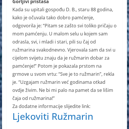
Gorljivi pristaša
Kada su upitali gospođu D. B., staru 88 godina,
kako je očuvala tako dobro pamćenje,
odgovorila je: “Pitam se zašto svi toliko pričaju o
mom pamćenju. U malom selu u kojem sam
odrasla, svi, i mladi i stari, pili su čaj od
ružmarina svakodnevno. Vjerovala sam da svi u
cijelom svijetu znaju da je ružmarin dobar za
pamćenje!” Potom je pokazala prstom na
grmove u svom vrtu: “Sve je to ružmarin”, rekla
je. “Uzgajam ružmarin već godinama otkad
ovdje živim. Ne bi mi palo na pamet da se lišim
čaja od ružmarina!”
Za dodatne informacije slijedite link:
Ljekoviti Ružmarin