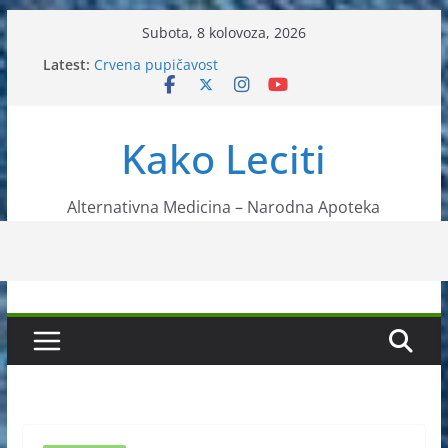
Skip
Subota, 8 kolovoza, 2026
to
Latest:
Crvena pupičavost
content
Čir na želucu – Liječenje prirodnim metodama
Drhtanje tijela – Kako ga liječiti?
Kako očistiti krvnu plazmu?
Kako Leciti
Liječenje bubrežnog kamenca uz pomoć čaja
Alternativna Medicina – Narodna Apoteka