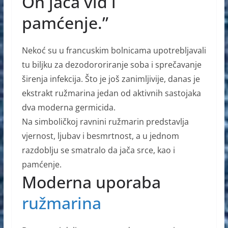
On jača vid i
pamćenje.”
Nekoć su u francuskim bolnicama upotrebljavali
tu biljku za dezodororiranje soba i sprečavanje
širenja infekcija. Što je još zanimljivije, danas je
ekstrakt ružmarina jedan od aktivnih sastojaka
dva moderna germicida.
Na simboličkoj ravnini ružmarin predstavlja
vjernost, ljubav i besmrtnost, a u jednom
razdoblju se smatralo da jača srce, kao i
pamćenje.
Moderna uporaba
ružmarina