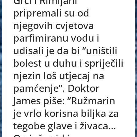
Grci i Rimljani
pripremali su od
njegovih cvjetova
parfimiranu vodu i
udisali je da bi “uništili
bolest u duhu i spriječili
njezin loš utjecaj na
pamćenje”. Doktor
James piše: “Ružmarin
je vrlo korisna biljka za
tegobe glave i živaca…