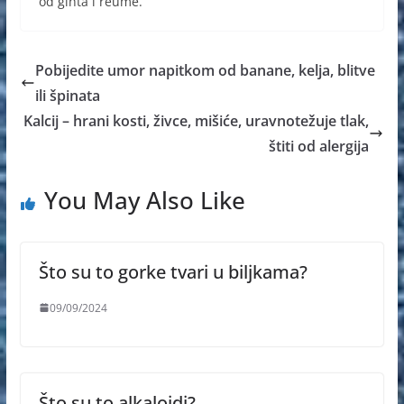
od gihta i reume.
Pobijedite umor napitkom od banane, kelja, blitve
ili špinata
Kalcij – hrani kosti, živce, mišiće, uravnotežuje tlak,
štiti od alergija
You May Also Like
Što su to gorke tvari u biljkama?
09/09/2024
Što su to alkaloidi?