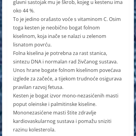
glavni sastojak mu je škrob, kojeg u kestenu ima
oko 44 %.
To je jedino orašasto voće s vitaminom C. Osim
toga kesten je neobično bogat folnom
kiselinom, koja inače se nalazi u zelenom
lisnatom povrću.
Folna kiselina je potrebna za rast stanica,
sintezu DNA i normalan rad živčanog sustava.
Unos hrane bogate folnom kiselinom povećava
izglede za začeće, a tijekom trudnoće osigurava
pravilan razvoj fetusa.
Kesten je bogat izvor mono-nezasićenih masti
poput oleinske i palmitinske kiseline.
Mononezasićene masti štite zdravlje
kardiovaskularnog sustava i pomažu sniziti
razinu kolesterola.