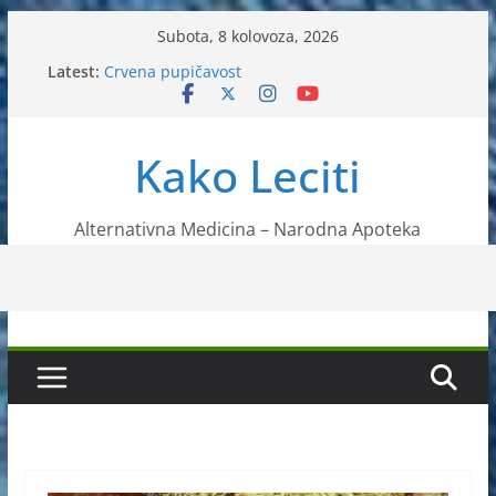
Skip
Subota, 8 kolovoza, 2026
to
Latest:
Crvena pupičavost
content
Čir na želucu – Liječenje prirodnim metodama
Drhtanje tijela – Kako ga liječiti?
Kako očistiti krvnu plazmu?
Kako Leciti
Liječenje bubrežnog kamenca uz pomoć čaja
Alternativna Medicina – Narodna Apoteka