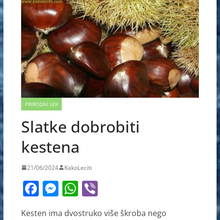
PRIRODNI LEK
Slatke dobrobiti
kestena
21/06/2024
KakoLeciti
F
M
W
Vi
a
e
h
b
Kesten ima dvostruko više škroba nego
c
ss
at
er