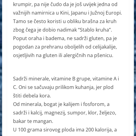
krumpir, pa nije čudo da je još uvijek jedna od
e
e
s
važnijih namirnica u Kini, Japanu i Južnoj Europi.
b
n
A
Tamo se često koristi u obliku brašna za kruh
o
g
p
zbog čega je dobio nadimak “Stablo kruha”.
o
er
p
Poput oraha i badema, ne sadrži gluten, pa je
k
pogodan za prehranu oboljelih od celijakalije,
osjetljivih na gluten ili alergičnih na pšenicu.
Sadrži minerale, vitamine B grupe, vitamine A i
C. Oni se sačuvaju prilikom kuhanja, jer plod
štiti debela kora.
Od minerala, bogat je kalijem i fosforom, a
sadrži i kalcij, magnezij, sumpor, klor, željezo,
bakar te mangan.
U 100 grama sirovog ploda ima 200 kalorija, a