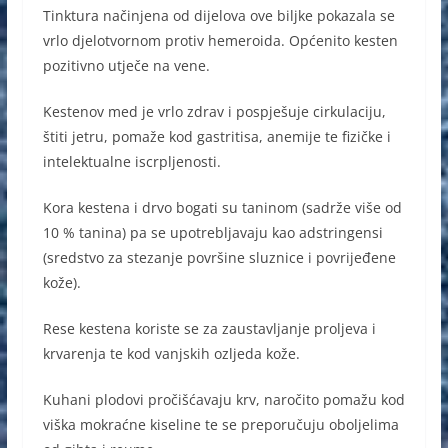
Tinktura načinjena od dijelova ove biljke pokazala se
vrlo djelotvornom protiv hemeroida. Općenito kesten
pozitivno utječe na vene.
Kestenov med je vrlo zdrav i pospješuje cirkulaciju,
štiti jetru, pomaže kod gastritisa, anemije te fizičke i
intelektualne iscrpljenosti.
Kora kestena i drvo bogati su taninom (sadrže više od
10 % tanina) pa se upotrebljavaju kao adstringensi
(sredstvo za stezanje površine sluznice i povrijeđene
kože).
Rese kestena koriste se za zaustavljanje proljeva i
krvarenja te kod vanjskih ozljeda kože.
Kuhani plodovi pročišćavaju krv, naročito pomažu kod
viška mokraćne kiseline te se preporučuju oboljelima