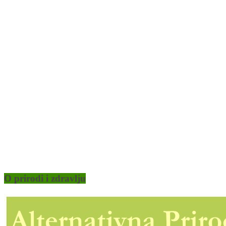
O prirodi i zdravlju