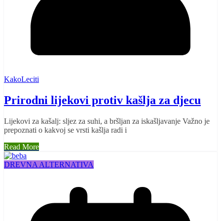
KakoLeciti
Prirodni lijekovi protiv kašlja za djecu
Lijekovi za kašalj: sljez za suhi, a bršljan za iskašljavanje Važno je
prepoznati o kakvoj se vrsti kašlja radi i
Read More
DREVNA ALTERNATIVA