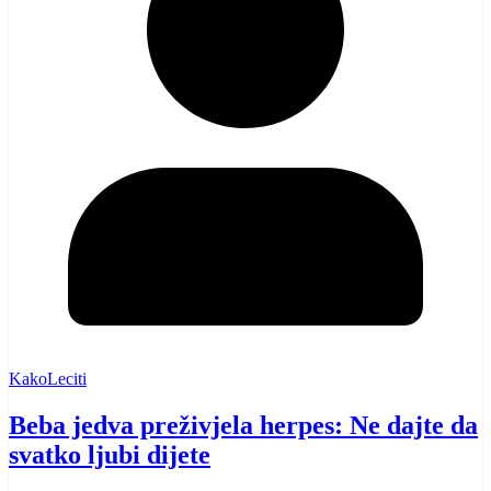
KakoLeciti
Beba jedva preživjela herpes: Ne dajte da
svatko ljubi dijete