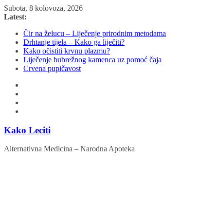
Skip
Subota, 8 kolovoza, 2026
to
Latest:
content
Čir na želucu – Liječenje prirodnim metodama
Drhtanje tijela – Kako ga liječiti?
Kako očistiti krvnu plazmu?
Liječenje bubrežnog kamenca uz pomoć čaja
Crvena pupičavost
Kako Leciti
Alternativna Medicina – Narodna Apoteka