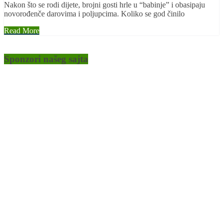
Nakon što se rodi dijete, brojni gosti hrle u “babinje” i obasipaju
novorođenče darovima i poljupcima. Koliko se god činilo
Read More
Sponzori našeg sajta