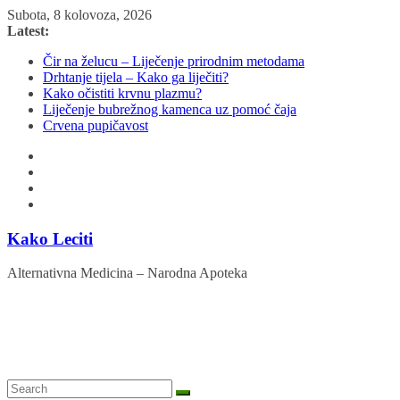
Skip
Subota, 8 kolovoza, 2026
to
Latest:
content
Čir na želucu – Liječenje prirodnim metodama
Drhtanje tijela – Kako ga liječiti?
Kako očistiti krvnu plazmu?
Liječenje bubrežnog kamenca uz pomoć čaja
Crvena pupičavost
Kako Leciti
Alternativna Medicina – Narodna Apoteka