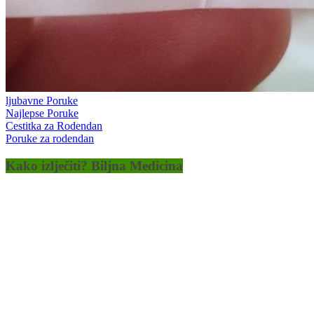
ljubavne Poruke
Najlepse Poruke
Cestitka za Rodendan
Poruke za rodendan
Kako izlječiti? Biljna Medicina