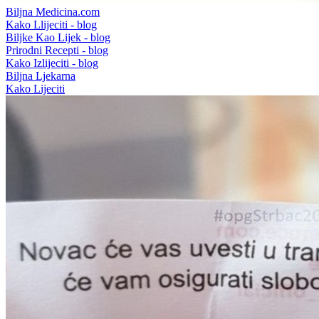
Biljna Medicina.com
Kako Llijeciti - blog
Biljke Kao Lijek - blog
Prirodni Recepti - blog
Kako Izlijeciti - blog
Biljna Ljekarna
Kako Lijeciti