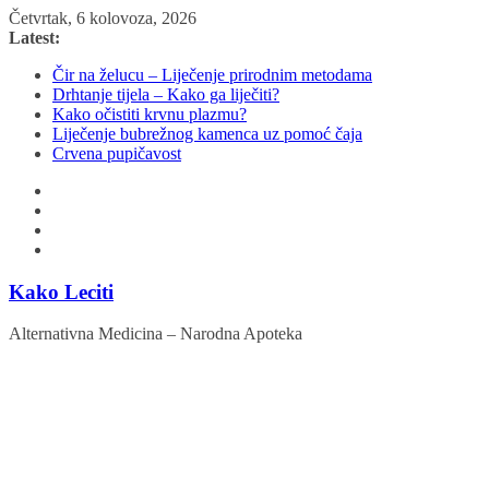
Skip
Četvrtak, 6 kolovoza, 2026
to
Latest:
content
Čir na želucu – Liječenje prirodnim metodama
Drhtanje tijela – Kako ga liječiti?
Kako očistiti krvnu plazmu?
Liječenje bubrežnog kamenca uz pomoć čaja
Crvena pupičavost
Kako Leciti
Alternativna Medicina – Narodna Apoteka