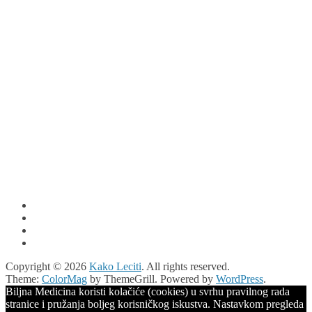
Copyright © 2026
Kako Leciti
. All rights reserved.
Theme:
ColorMag
by ThemeGrill. Powered by
WordPress
.
Biljna Medicina koristi kolačiće (cookies) u svrhu pravilnog rada
stranice i pružanja boljeg korisničkog iskustva. Nastavkom pregleda