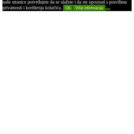
naše stranice potvrđujete da se slažete i da ste upoznati s pravilima
privatnosti i korištenja kolačića.
Ok
Više informacija