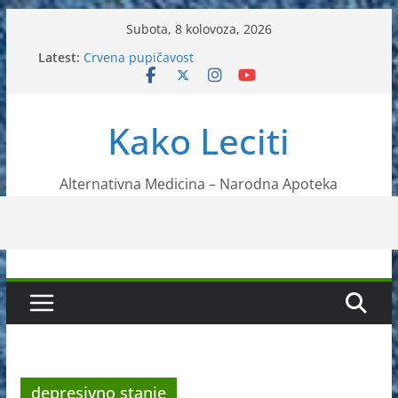
Skip
Subota, 8 kolovoza, 2026
to
Latest:
Crvena pupičavost
content
Čir na želucu – Liječenje prirodnim metodama
Drhtanje tijela – Kako ga liječiti?
Kako očistiti krvnu plazmu?
Kako Leciti
Liječenje bubrežnog kamenca uz pomoć čaja
Alternativna Medicina – Narodna Apoteka
depresivno stanje