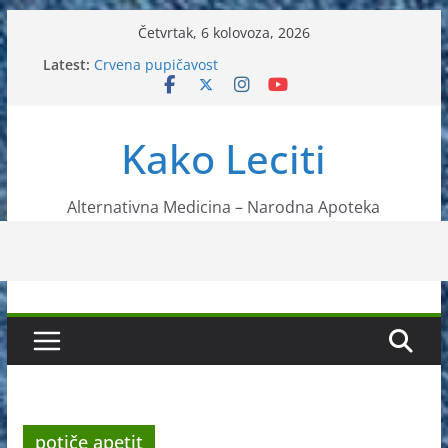
Skip
Četvrtak, 6 kolovoza, 2026
to
Latest:
Crvena pupičavost
content
Čir na želucu – Liječenje prirodnim metodama
Drhtanje tijela – Kako ga liječiti?
Kako očistiti krvnu plazmu?
Kako Leciti
Liječenje bubrežnog kamenca uz pomoć čaja
Alternativna Medicina – Narodna Apoteka
potiče apetit