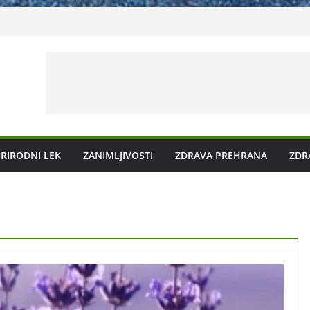
ečenje prirodnim metodama
 ga liječiti?
 plazmu?
g kamenca uz pomoć čaja
RIRODNI LEK
ZANIMLJIVOSTI
ZDRAVA PREHRANA
ZDR