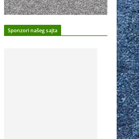
Sponzori našeg sajta