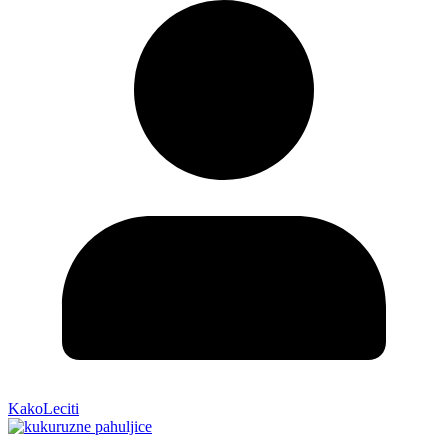
KakoLeciti