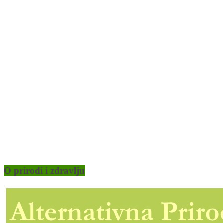
O prirodi i zdravlju