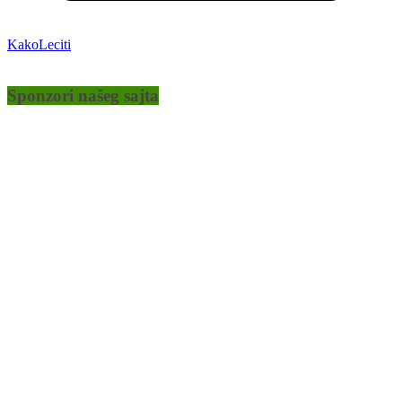
KakoLeciti
Sponzori našeg sajta