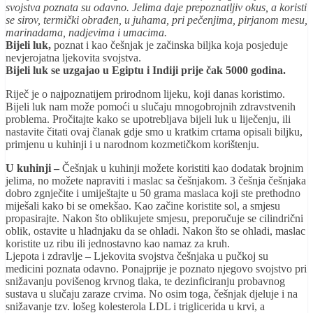
svojstva poznata su odavno. Jelima daje prepoznatljiv okus, a koristi
se sirov, termički obrađen, u juhama, pri pečenjima, pirjanom mesu,
marinadama, nadjevima i umacima.
Bijeli luk,
poznat i kao češnjak je začinska biljka koja posjeduje
nevjerojatna ljekovita svojstva.
Bijeli luk se uzgajao u Egiptu i Indiji prije čak 5000 godina.
Riječ je o najpoznatijem prirodnom lijeku, koji danas koristimo.
Bijeli luk nam može pomoći u slučaju mnogobrojnih zdravstvenih
problema. Pročitajte kako se upotrebljava bijeli luk u liječenju, ili
nastavite čitati ovaj članak gdje smo u kratkim crtama opisali biljku,
primjenu u kuhinji i u narodnom kozmetičkom korištenju.
U kuhinji –
Češnjak u kuhinji možete koristiti kao dodatak brojnim
jelima, no možete napraviti i maslac sa češnjakom. 3 češnja češnjaka
dobro zgnječite i umiještajte u 50 grama maslaca koji ste prethodno
miješali kako bi se omekšao. Kao začine koristite sol, a smjesu
propasirajte. Nakon što oblikujete smjesu, preporučuje se cilindrični
oblik, ostavite u hladnjaku da se ohladi. Nakon što se ohladi, maslac
koristite uz ribu ili jednostavno kao namaz za kruh.
Ljepota i zdravlje – Ljekovita svojstva češnjaka u pučkoj su
medicini poznata odavno. Ponajprije je poznato njegovo svojstvo pri
snižavanju povišenog krvnog tlaka, te dezinficiranju probavnog
sustava u slučaju zaraze crvima. No osim toga, češnjak djeluje i na
snižavanje tzv. lošeg kolesterola LDL i triglicerida u krvi, a