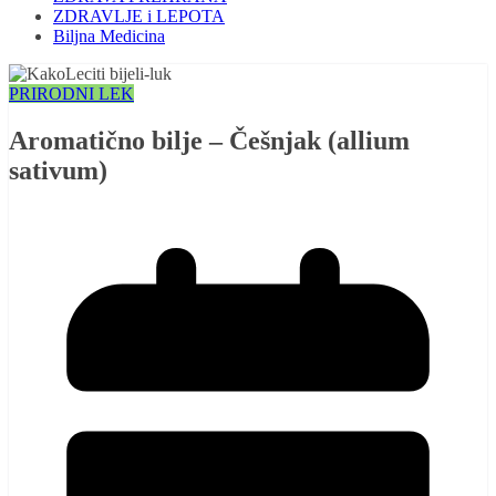
ZDRAVLJE i LEPOTA
Biljna Medicina
PRIRODNI LEK
Aromatično bilje – Češnjak (allium
sativum)