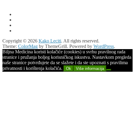
Copyright © 2026
Kako Leciti
. All rights reserved.
Theme:
ColorMag
by ThemeGrill. Powered by
WordPress
.
Biljna Medicina koristi kolačiće (cookies) u svrhu pravilnog rada
stranice i pružanja boljeg korisničkog iskustva. Nastavkom pregleda
naše stranice potvrđujete da se slažete i da ste upoznati s pravilima
privatnosti i korištenja kolačića.
Ok
Više informacija