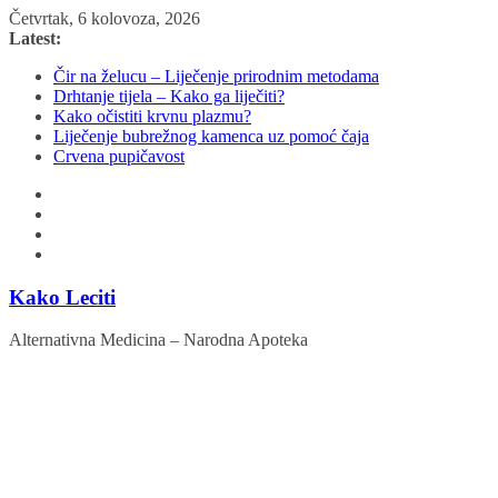
Skip
Četvrtak, 6 kolovoza, 2026
to
Latest:
content
Čir na želucu – Liječenje prirodnim metodama
Drhtanje tijela – Kako ga liječiti?
Kako očistiti krvnu plazmu?
Liječenje bubrežnog kamenca uz pomoć čaja
Crvena pupičavost
Kako Leciti
Alternativna Medicina – Narodna Apoteka