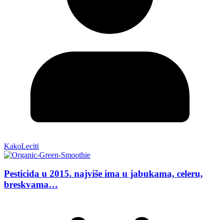
KakoLeciti
Pesticida u 2015. najviše ima u jabukama, celeru,
breskvama…