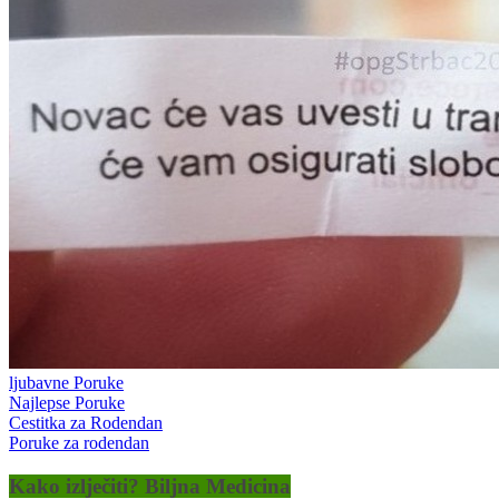
ljubavne Poruke
Najlepse Poruke
Cestitka za Rodendan
Poruke za rodendan
Kako izlječiti? Biljna Medicina