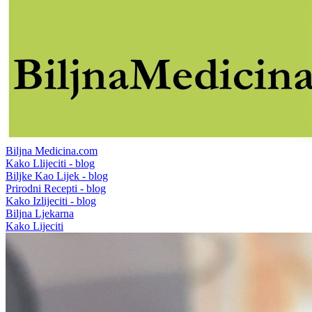
Biljna Medicina.com
Kako Llijeciti - blog
Biljke Kao Lijek - blog
Prirodni Recepti - blog
Kako Izlijeciti - blog
Biljna Ljekarna
Kako Lijeciti