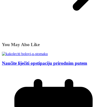
You May Also Like
Naučite liječiti opstipaciju prirodnim putem