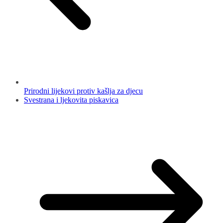
Prirodni lijekovi protiv kašlja za djecu
Svestrana i ljekovita piskavica