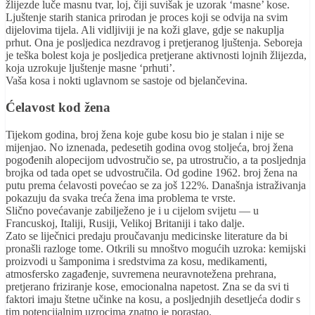
žlijezde luče masnu tvar, loj, čiji suvišak je uzorak ‘masne’ kose.
Ljuštenje starih stanica prirodan je proces koji se odvija na svim
dijelovima tijela. Ali vidljiviji je na koži glave, gdje se nakuplja
prhut. Ona je posljedica nezdravog i pretjeranog ljuštenja. Seboreja
je teška bolest koja je posljedica pretjerane aktivnosti lojnih žlijezda,
koja uzrokuje ljuštenje masne ‘prhuti’.
Vaša kosa i nokti uglavnom se sastoje od bjelančevina.
Ćelavost kod žena
Tijekom godina, broj žena koje gube kosu bio je stalan i nije se
mijenjao. No iznenada, pedesetih godina ovog stoljeća, broj žena
pogođenih alopecijom udvostručio se, pa utrostručio, a ta posljednja
brojka od tada opet se udvostručila. Od godine 1962. broj žena na
putu prema ćelavosti povećao se za još 122%. Današnja istraživanja
pokazuju da svaka treća žena ima problema te vrste.
Slično povećavanje zabilježeno je i u cijelom svijetu — u
Francuskoj, Italiji, Rusiji, Velikoj Britaniji i tako dalje.
Zato se liječnici predaju proučavanju medicinske literature da bi
pronašli razloge tome. Otkrili su mnoštvo mogućih uzroka: kemijski
proizvodi u šamponima i sredstvima za kosu, medikamenti,
atmosfersko zagađenje, suvremena neuravnotežena prehrana,
pretjerano friziranje kose, emocionalna napetost. Zna se da svi ti
faktori imaju štetne učinke na kosu, a posljednjih desetljeća dodir s
tim potencijalnim uzrocima znatno je porastao.