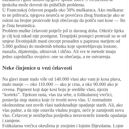
tjeskoba može dovesti do psihičkih problema.
U Francuskoj ćelavost pogađa oko 50% muškaraca. Ako muškarac
to ne prihvaća, njegova nesreća se povećava zbog frustracije ako se
osloni na brojne proizvode koji obećavaju da potiču rast kose — što
je čista besmislica.
Problem muške ćelavosti potječe još iz davnog doba. Otkriće lijeka
je cilj koji nikad nije postignut. Terapijski postupci protezali su se od
smjese životinjskih masti (recept pronađen u papirusu starijem od
5.000 godina) do modernih tehnika koje upotrebljavaju losione,
masažu, dijatermiju, ultrazvuk i slično. Ali sve te metode imaju
jedno zajedničko svojstvo: one su obećanja, a ne ostvarenja.
Neke činjenice u vezi ćelavosti
Na glavi imate malo više od 140.000 vlasi ako vam je kosa plava,
malo manje — oko 110.000 — ako je crna, a oko 90.000 ako je
crvena. Pigment koji daje kosi boju je središte vlasi, njezin
“korteks”. Tijekom rasta, vlas iza sebe, u folikularnoj vrećici,
postavlja stup stanica koje će tvoriti novu vlas. U normalnim
okolnostima rast novih vlasi nadoknađuje opadanje starih. Ali, ako
vlas padne, a da nije ostavila vitalnu jezgru, neće je zamijeniti nova
vlas. Ćelavost je neizbježna posljedica neravnoteže između opadanja
i zamjene.
Folikularna vrećica okružena je znojnim i lojnim žlijezdama. Lojne