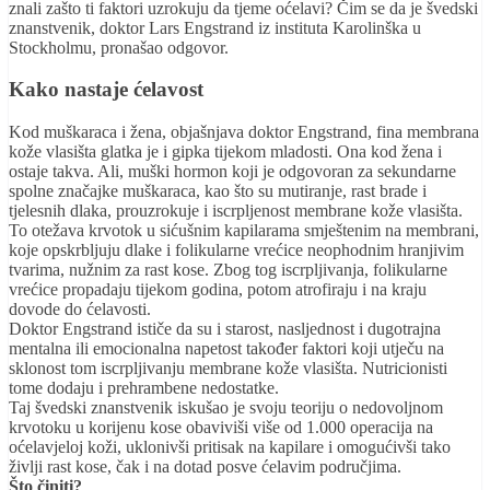
znali zašto ti faktori uzrokuju da tjeme oćelavi? Čim se da je švedski
znanstvenik, doktor Lars Engstrand iz instituta Karolinška u
Stockholmu, pronašao odgovor.
Kako nastaje ćelavost
Kod muškaraca i žena, objašnjava doktor Engstrand, fina membrana
kože vlasišta glatka je i gipka tijekom mladosti. Ona kod žena i
ostaje takva. Ali, muški hormon koji je odgovoran za sekundarne
spolne značajke muškaraca, kao što su mutiranje, rast brade i
tjelesnih dlaka, prouzrokuje i iscrpljenost membrane kože vlasišta.
To otežava krvotok u sićušnim kapilarama smještenim na membrani,
koje opskrbljuju dlake i folikularne vrećice neophodnim hranjivim
tvarima, nužnim za rast kose. Zbog tog iscrpljivanja, folikularne
vrećice propadaju tijekom godina, potom atrofiraju i na kraju
dovode do ćelavosti.
Doktor Engstrand ističe da su i starost, nasljednost i dugotrajna
mentalna ili emocionalna napetost također faktori koji utječu na
sklonost tom iscrpljivanju membrane kože vlasišta. Nutricionisti
tome dodaju i prehrambene nedostatke.
Taj švedski znanstvenik iskušao je svoju teoriju o nedovoljnom
krvotoku u korijenu kose obaviviši više od 1.000 operacija na
oćelavjeloj koži, uklonivši pritisak na kapilare i omogućivši tako
življi rast kose, čak i na dotad posve ćelavim područjima.
Što činiti?