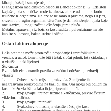
kihanje, kašalj i suzenje očiju.”
U engleskom medicinskom časopisu Lancet doktor B. G. Edelston
izvješćuje da sintetičke smole iz lakova, ako se udahnu, ne budu
izlučene iz organizma. Nalaze se ne samo u plućima, nego i u jetri,
slezeni i u drugim organima. Utvrđeno je da nadraženje i upala koje
one izazivaju, mogu začeti i oštećenja jetre i pluća.
Metalna isparavanja iz boja za kosu sadrže i pulverizirane metale
kao što su bronca, bakar, srebro i slične.
Ostali faktori alopecije
Loša prehrana može prouzročiti propadanje i smrt folikularnih
vrećica, a uzrok tome može biti i težak slučaj prhuti, loša cirkulacija
u vlasištu i neki lijekovi.
Što činiti?
Evo nekih elementarnih pravila za zaštitu i održavanje zdravlja
vlasišta:
1. Odrecite se kemijskih proizvoda. Zamijenite ih
neagresivnim proizvodima na bazi biljaka. Oni mogu biti odlični za
kosu i kožu vlasišta, a lako ih je pripremiti u kući.
2. Izbjegavajte “trajne” frizure s kaučukom, previše čvrstim
viklerima i slično.
3. Izbjegavajte “minival”.
4. Svakodnevno masirajte vlasište i češljajte kosu.
5. Nikad ne upotrebljavajte četku od najlona, koja može