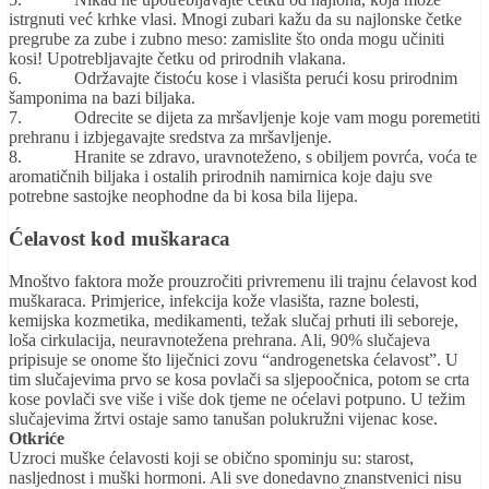
istrgnuti već krhke vlasi. Mnogi zubari kažu da su najlonske četke
pregrube za zube i zubno meso: zamislite što onda mogu učiniti
kosi! Upotrebljavajte četku od prirodnih vlakana.
6. Održavajte čistoću kose i vlasišta perući kosu prirodnim
šamponima na bazi biljaka.
7. Odrecite se dijeta za mršavljenje koje vam mogu poremetiti
prehranu i izbjegavajte sredstva za mršavljenje.
8. Hranite se zdravo, uravnoteženo, s obiljem povrća, voća te
aromatičnih biljaka i ostalih prirodnih namirnica koje daju sve
potrebne sastojke neophodne da bi kosa bila lijepa.
Ćelavost kod muškaraca
Mnoštvo faktora može prouzročiti privremenu ili trajnu ćelavost kod
muškaraca. Primjerice, infekcija kože vlasišta, razne bolesti,
kemijska kozmetika, medikamenti, težak slučaj prhuti ili seboreje,
loša cirkulacija, neuravnotežena prehrana. Ali, 90% slučajeva
pripisuje se onome što liječnici zovu “androgenetska ćelavost”. U
tim slučajevima prvo se kosa povlači sa sljepoočnica, potom se crta
kose povlači sve više i više dok tjeme ne oćelavi potpuno. U težim
slučajevima žrtvi ostaje samo tanušan polukružni vijenac kose.
Otkriće
Uzroci muške ćelavosti koji se obično spominju su: starost,
nasljednost i muški hormoni. Ali sve donedavno znanstvenici nisu