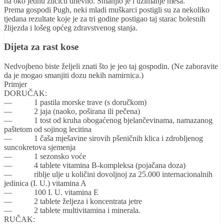
na oko jednu žličicu dnevno. Smanjio je i uzimanje mesa.
Prema gospodi Pugh, neki mladi muškarci postigli su za nekoliko
tjedana rezultate koje je za tri godine postigao taj starac bolesnih
žlijezda i lošeg općeg zdravstvenog stanja.
Dijeta za rast kose
Nedvojbeno biste željeli znati što je jeo taj gospodin. (Ne zaboravite
da je mogao smanjiti dozu nekih namirnica.)
Primjer
DORUČAK:
— 1 pastila morske trave (s doručkom)
— 2 jaja (naoko, poširana ili pečena)
— 1 tost od kruha obogaćenog bjelančevinama, namazanog
paštetom od sojinog lecitina
— 1 čaša mješavine sirovih pšeničnih klica i zdrobljenog
suncokretova sjemenja
— 1 sezonsko voće
— 4 tablete vitamina B-kompleksa (pojačana doza)
— riblje ulje u količini dovoljnoj za 25.000 internacionalnih
jedinica (I. U.) vitamina A
— 100 I. U. vitamina E
— 2 tablete željeza i koncentrata jetre
— 2 tablete multivitamina i minerala.
RUČAK: