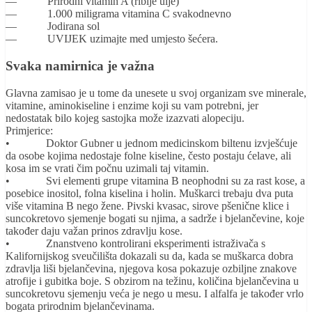
— Prirodni vitamin A (riblje ulje)
— 1.000 miligrama vitamina C svakodnevno
— Jodirana sol
— UVIJEK uzimajte med umjesto šećera.
Svaka namirnica je važna
Glavna zamisao je u tome da unesete u svoj organizam sve minerale,
vitamine, aminokiseline i enzime koji su vam potrebni, jer
nedostatak bilo kojeg sastojka može izazvati alopeciju.
Primjerice:
• Doktor Gubner u jednom medicinskom biltenu izvješćuje
da osobe kojima nedostaje folne kiseline, često postaju ćelave, ali
kosa im se vrati čim počnu uzimali taj vitamin.
• Svi elementi grupe vitamina B neophodni su za rast kose, a
posebice inositol, folna kiselina i holin. Muškarci trebaju dva puta
više vitamina B nego žene. Pivski kvasac, sirove pšenične klice i
suncokretovo sjemenje bogati su njima, a sadrže i bjelančevine, koje
također daju važan prinos zdravlju kose.
• Znanstveno kontrolirani eksperimenti istraživača s
Kalifornijskog sveučilišta dokazali su da, kada se muškarca dobra
zdravlja liši bjelančevina, njegova kosa pokazuje ozbiljne znakove
atrofije i gubitka boje. S obzirom na težinu, količina bjelančevina u
suncokretovu sjemenju veća je nego u mesu. I alfalfa je također vrlo
bogata prirodnim bjelančevinama.