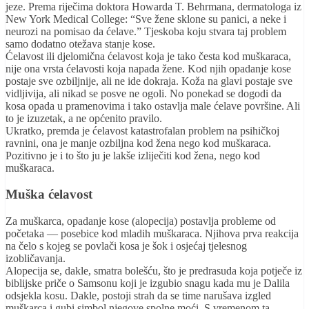
jeze. Prema riječima doktora Howarda T. Behrmana, dermatologa iz
New York Medical College: “Sve žene sklone su panici, a neke i
neurozi na pomisao da ćelave.” Tjeskoba koju stvara taj problem
samo dodatno otežava stanje kose.
Ćelavost ili djelomična ćelavost koja je tako česta kod muškaraca,
nije ona vrsta ćelavosti koja napada žene. Kod njih opadanje kose
postaje sve ozbiljnije, ali ne ide dokraja. Koža na glavi postaje sve
vidljivija, ali nikad se posve ne ogoli. No ponekad se dogodi da
kosa opada u pramenovima i tako ostavlja male ćelave površine. Ali
to je izuzetak, a ne općenito pravilo.
Ukratko, premda je ćelavost katastrofalan problem na psihičkoj
ravnini, ona je manje ozbiljna kod žena nego kod muškaraca.
Pozitivno je i to što ju je lakše izliječiti kod žena, nego kod
muškaraca.
Muška ćelavost
Za muškarca, opadanje kose (alopecija) postavlja probleme od
početaka — posebice kod mladih muškaraca. Njihova prva reakcija
na čelo s kojeg se povlači kosa je šok i osjećaj tjelesnog
izobličavanja.
Alopecija se, dakle, smatra bolešću, što je predrasuda koja potječe iz
biblijske priče o Samsonu koji je izgubio snagu kada mu je Dalila
odsjekla kosu. Dakle, postoji strah da se time narušava izgled
muškarca i gubi simbol njegove spolne moći. S vremenom ta