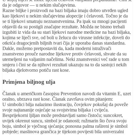
da je odgovor — u nekim slučajevima.
Razne biljke i proizvodi na bazi biljaka imaju dobro utvrđen ugled
kao lijekovi u nekim slučajevima alopecije i ćelavosti. Točno je da
se ti lijekovi smatraju neznanstvenima. Pa ipak su mnogi pacijenti
objavili da su postigli značajne rezultate. Možda ne bismo trebali
izgubiti iz vida da su stari lijekovi narodne medicine na bazi biljaka,
kojima se liječi sve, od boli u želucu do virusne infekcije, doveli do
otkrića dragocjenih biljnih tvari čija je uporaba danas standardna.
Dakle, možemo pretpostaviti da, kada moderni istraživači
znanstveno prouče narodne lijekove protiv ćelavosti, shvate da su
utemeljeni na valjanim načelima. Neki znanstvenici već rade u tom
smjeru i čini se da njihovi rezultati ukazuju na to da sastojci nekih
biljaka djelotvorno potiču rast kose.
Primjena biljnog ulja
Članak u američkom časopisu Prevention navodi da vitamin E, uzet
oralno, ubrzava rast kose. Članak završava ovim pitanjem:
U simbolici bilja nalazimo ilustraciju, čovjekov pokušaj da poveže
svoje najtananije osjećaje sa svojstvima biljaka i cvijeća.
Besprijekorni ljiljan može predstavljati samo čistoću; suncokret,
uvijek okrenut suncu, simbol je odanosti; ružmarin što čuva svoju
boju, simbol je vječnog sjećanja; ponosna palma rašireni je simbol
pobjede; maslinova grančica je tijekom povijesti bila univerzalni