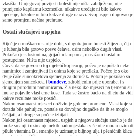
vlasišta. U njegovoj povijesti bolesti nije ništa zabilježeno; nije
primijenio kapilarnu kozmetiku, nikakve uređaje ni bilo kakvo
liječenje, lokalne ni bilo kakve druge naravi. Svoj uspjeh dugovao je
samo promjeni načina prehrane.
Ostali slučajevi uspjeha
Riječ je o muškarcu starije dobi, s dugotrajnom bolesti žlijezda, čija
je lubanja bila gotovo posve ćelava, osim nekoliko dugih vlasi.
Pokušao je s losionima, grijaćim lampama, masažom i ostalim
postupcima. Ništa nije uspjelo.
Čuvši da se govori o toj dijetetičkoj teoriji, počeo je napuštati neke
namirnice i zamjenjivati ih onima koje se predlažu. Počeo je s oko
dvije čaše suncokretova sjemenja za doručak. Potom je pokušao sa
sjemenjem suncokreta i
bundeve
, zdrobljenim prije uporabe, i s
drugim prirodnim namirnicama. Zla nekoliko mjeseci na tjemenu su
mu se pojavile vlasi crne kose. Tada se žustro bacio na dijetu da vidi
kakve rezultate može postići.
Nakon osamnaest mjeseci doživio je goleme promjene. Vlasi koje su
dotada bile pahuljice, postale su dovoljno dugačke da ih se moglo
češljati, a i druge su počele izbijati.
Nakon još osamnaest mjeseci, uspjeh u njegovu slučaju značio je da
može smanjiti uzimanje nekih nadomjestaka: više nije morao uzimati
pilule vitamina B i smanjio je uzimanje biljnog ulja i pšeničnih klica