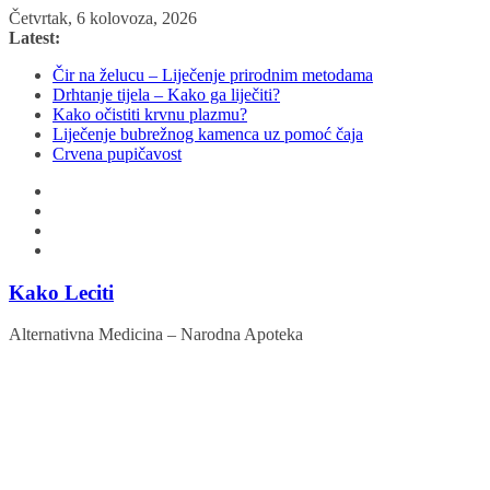
Skip
Četvrtak, 6 kolovoza, 2026
to
Latest:
content
Čir na želucu – Liječenje prirodnim metodama
Drhtanje tijela – Kako ga liječiti?
Kako očistiti krvnu plazmu?
Liječenje bubrežnog kamenca uz pomoć čaja
Crvena pupičavost
Kako Leciti
Alternativna Medicina – Narodna Apoteka