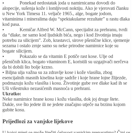
• Ponekad nedostatak joda u namirnicama dovodi do
alopecije, sušenja kože i lomljivosti noktiju. Ako je vjerovati članku
u New York Timesu 11. veljače 1965., alge, bogate jodom,
vitaminima i mineralima daju “spektakularne rezultate” u rastu dlaka
kod pasa.
• Kemičar Alfred W. McCann, specijalist za prehranu, tvrdi
da “dlake, ne samo kod ljudskih bića, nego i kod životinja imaju
potrebu za silicijem”. Zob, krastavci, sirove pšenične klice, sjemenje
sezama i ostalo zrnje samo su neke prirodne namirnice koje su
bogate silicijem.
• Pokazalo se da vitamin E potiče rast kose. Ulje od
pšeničnih klica, bogato vitaminom E, koristili su uzgajivači nerčeva
da bi dobili što bolje krzno.
• Biljna ulja važna su za zdravlje kose i kože vlasišta, zbog
esencijalnih masnih kiselina koje sadrže i koje hrane lojne žlijezde,
podmazuju kožu vlasišta i kosu. Životinje gube sve dlake kad ih se
Uši višestruko nezasićenih masnoća u prehrani.
Ukratko:
Neke namirnice hrane kosu i kožu vlasišta, dok joj druge štete.
Dakle, sve što jedete ili ne jedete značajno utječe na brzinu kojom
gubite kosu.
Prijedlozi za vanjske lijekove
U kojoj mjeri se može liječiti ćelavost vanjskim preparatima? Čini se