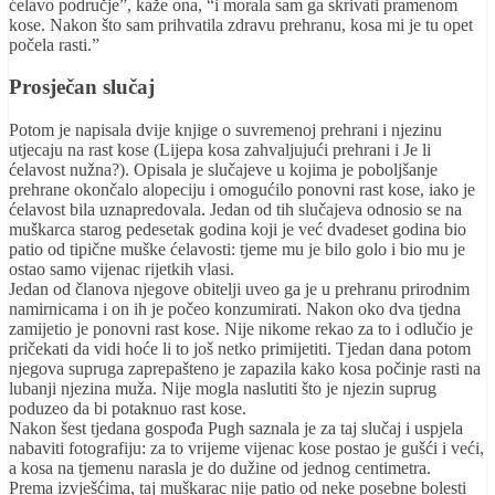
ćelavo područje”, kaže ona, “i morala sam ga skrivati pramenom
kose. Nakon što sam prihvatila zdravu prehranu, kosa mi je tu opet
počela rasti.”
Prosječan slučaj
Potom je napisala dvije knjige o suvremenoj prehrani i njezinu
utjecaju na rast kose (Lijepa kosa zahvaljujući prehrani i Je li
ćelavost nužna?). Opisala je slučajeve u kojima je poboljšanje
prehrane okončalo alopeciju i omogućilo ponovni rast kose, iako je
ćelavost bila uznapredovala. Jedan od tih slučajeva odnosio se na
muškarca starog pedesetak godina koji je već dvadeset godina bio
patio od tipične muške ćelavosti: tjeme mu je bilo golo i bio mu je
ostao samo vijenac rijetkih vlasi.
Jedan od članova njegove obitelji uveo ga je u prehranu prirodnim
namirnicama i on ih je počeo konzumirati. Nakon oko dva tjedna
zamijetio je ponovni rast kose. Nije nikome rekao za to i odlučio je
pričekati da vidi hoće li to još netko primijetiti. Tjedan dana potom
njegova supruga zaprepašteno je zapazila kako kosa počinje rasti na
lubanji njezina muža. Nije mogla naslutiti što je njezin suprug
poduzeo da bi potaknuo rast kose.
Nakon šest tjedana gospođa Pugh saznala je za taj slučaj i uspjela
nabaviti fotografiju: za to vrijeme vijenac kose postao je gušći i veći,
a kosa na tjemenu narasla je do dužine od jednog centimetra.
Prema izvješćima, taj muškarac nije patio od neke posebne bolesti