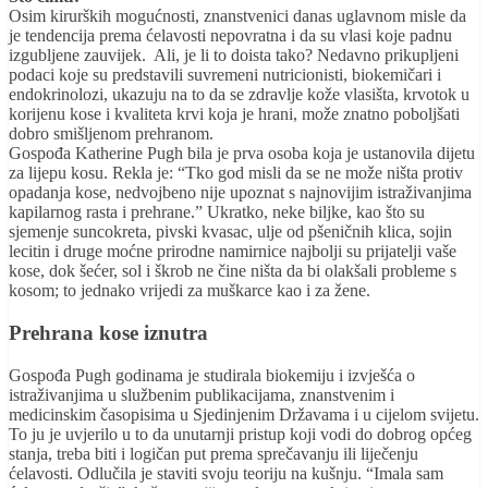
Osim kirurških mogućnosti, znanstvenici danas uglavnom misle da
je tendencija prema ćelavosti nepovratna i da su vlasi koje padnu
izgubljene zauvijek. Ali, je li to doista tako? Nedavno prikupljeni
podaci koje su predstavili suvremeni nutricionisti, biokemičari i
endokrinolozi, ukazuju na to da se zdravlje kože vlasišta, krvotok u
korijenu kose i kvaliteta krvi koja je hrani, može znatno poboljšati
dobro smišljenom prehranom.
Gospođa Katherine Pugh bila je prva osoba koja je ustanovila dijetu
za lijepu kosu. Rekla je: “Tko god misli da se ne može ništa protiv
opadanja kose, nedvojbeno nije upoznat s najnovijim istraživanjima
kapilarnog rasta i prehrane.” Ukratko, neke biljke, kao što su
sjemenje suncokreta, pivski kvasac, ulje od pšeničnih klica, sojin
lecitin i druge moćne prirodne namirnice najbolji su prijatelji vaše
kose, dok šećer, sol i škrob ne čine ništa da bi olakšali probleme s
kosom; to jednako vrijedi za muškarce kao i za žene.
Prehrana kose iznutra
Gospođa Pugh godinama je studirala biokemiju i izvješća o
istraživanjima u službenim publikacijama, znanstvenim i
medicinskim časopisima u Sjedinjenim Državama i u cijelom svijetu.
To ju je uvjerilo u to da unutarnji pristup koji vodi do dobrog općeg
stanja, treba biti i logičan put prema sprečavanju ili liječenju
ćelavosti. Odlučila je staviti svoju teoriju na kušnju. “Imala sam