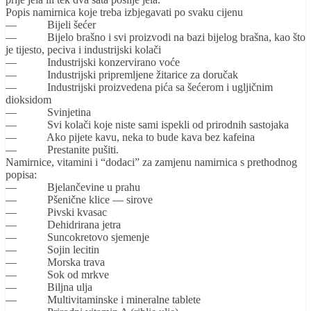
Popis namirnica koje treba izbjegavati po svaku cijenu
— Bijeli šećer
— Bijelo brašno i svi proizvodi na bazi bijelog brašna, kao što
je tijesto, peciva i industrijski kolači
— Industrijski konzervirano voće
— Industrijski pripremljene žitarice za doručak
— Industrijski proizvedena pića sa šećerom i ugljičnim
dioksidom
— Svinjetina
— Svi kolači koje niste sami ispekli od prirodnih sastojaka
— Ako pijete kavu, neka to bude kava bez kafeina
— Prestanite pušiti.
Namirnice, vitamini i “dodaci” za zamjenu namirnica s prethodnog
popisa:
— Bjelančevine u prahu
— Pšenične klice — sirove
— Pivski kvasac
— Dehidrirana jetra
— Suncokretovo sjemenje
— Sojin lecitin
— Morska trava
— Sok od mrkve
— Biljna ulja
— Multivitaminske i mineralne tablete