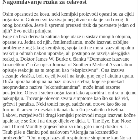
Nagomilavanje rizika za ćelavost
Osim opasnosti za kosu, neki kemijski proizvodi opasni su za cijeli
organizam. Gotovo svi izazivaju negativne reakcije kod ovog ili
onog korisnika. Jeste li spremni preuzeti rizik da postanete jedan od
njih? Evo nekih primjera.
Boje na bazi derivata katrana koje ulaze u sastav mnogih otopina,
opasne su. Jedna od njih, fenilenediamin, može izazvati ozbiljne
probleme zbog jakog kemijskog spoja koji ne mora izazvati upalnu
reakciju odmah nakon uporabe, ali postupno se razvija alergijska
reakcija. Doktor James W. Burke u članku “Dermatoze izazvane
kozmetikom” u časopisu Journal of Southern Medical Association
opisuje reakciju na tu otopinu kao “eksplozivnu”. Ona izaziva
stezanje vlasišta, bol, osjetljivost i na kraju gnojenje i akutnu upalu.
Duža uporaba otopina na bazi olova i srebra, koje se ponekad
neopravdano naziva “rekonstituantima”, može imati razorne
posljedice. Olovo i srebro organizam lako apsorbira i oni se u njemu
nakupljaju. Trovanje olovom stvara simptome kao što su loš vid,
grčevi i paraliza. Neki tonici mogu sadržavati otrove kao što su
formol ili arsen te desetak iritanata kao što je salicilna kiselina.
Lakovi, razrjeđivači i drugi kemijski proizvodi mogu izazvati kožne
upale koje se šire i na druge dijelove tijela. U The Eye, Ear, Nose
and Throat Monthly (mjesečniku za uho, grlo i nos) doktor S. J.
Taub piše u članku pod naslovom “Alergija na kozmetičke
proizvode”: “Oni mogu izazvati respiratorne simptome kao što su