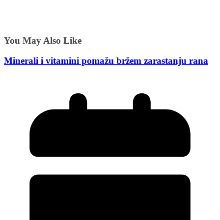
You May Also Like
Minerali i vitamini pomažu bržem zarastanju rana