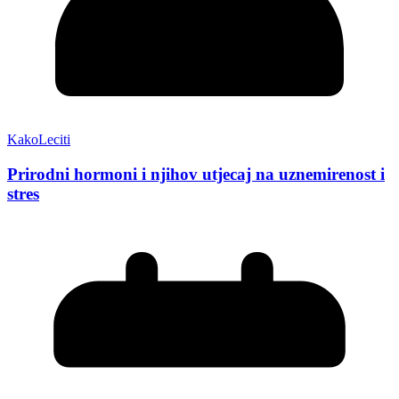
KakoLeciti
Prirodni hormoni i njihov utjecaj na uznemirenost i
stres