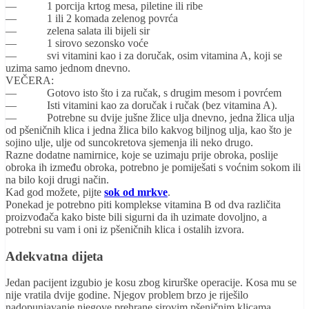
— 1 porcija krtog mesa, piletine ili ribe
— 1 ili 2 komada zelenog povrća
— zelena salata ili bijeli sir
— 1 sirovo sezonsko voće
— svi vitamini kao i za doručak, osim vitamina A, koji se
uzima samo jednom dnevno.
VEČERA:
— Gotovo isto što i za ručak, s drugim mesom i povrćem
— Isti vitamini kao za doručak i ručak (bez vitamina A).
— Potrebne su dvije jušne žlice ulja dnevno, jedna žlica ulja
od pšeničnih klica i jedna žlica bilo kakvog biljnog ulja, kao što je
sojino ulje, ulje od suncokretova sjemenja ili neko drugo.
Razne dodatne namirnice, koje se uzimaju prije obroka, poslije
obroka ih između obroka, potrebno je pomiješati s voćnim sokom ili
na bilo koji drugi način.
Kad god možete, pijte
sok od mrkve
.
Ponekad je potrebno piti komplekse vitamina B od dva različita
proizvođača kako biste bili sigurni da ih uzimate dovoljno, a
potrebni su vam i oni iz pšeničnih klica i ostalih izvora.
Adekvatna dijeta
Jedan pacijent izgubio je kosu zbog kirurške operacije. Kosa mu se
nije vratila dvije godine. Njegov problem brzo je riješilo
nadopunjavanje njegove prehrane sirovim pšeničnim klicama,