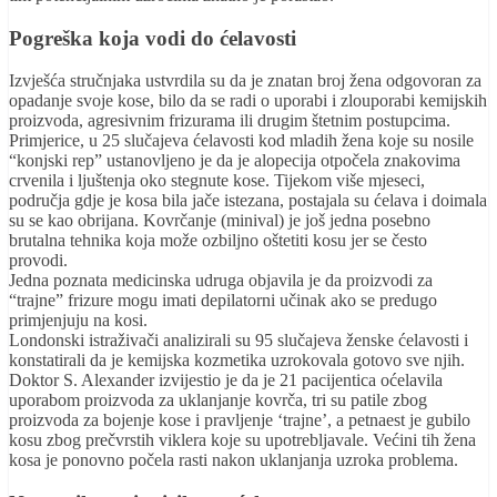
Pogreška koja vodi do ćelavosti
Izvješća stručnjaka ustvrdila su da je znatan broj žena odgovoran za
opadanje svoje kose, bilo da se radi o uporabi i zlouporabi kemijskih
proizvoda, agresivnim frizurama ili drugim štetnim postupcima.
Primjerice, u 25 slučajeva ćelavosti kod mladih žena koje su nosile
“konjski rep” ustanovljeno je da je alopecija otpočela znakovima
crvenila i ljuštenja oko stegnute kose. Tijekom više mjeseci,
područja gdje je kosa bila jače istezana, postajala su ćelava i doimala
su se kao obrijana. Kovrčanje (minival) je još jedna posebno
brutalna tehnika koja može ozbiljno oštetiti kosu jer se često
provodi.
Jedna poznata medicinska udruga objavila je da proizvodi za
“trajne” frizure mogu imati depilatorni učinak ako se predugo
primjenjuju na kosi.
Londonski istraživači analizirali su 95 slučajeva ženske ćelavosti i
konstatirali da je kemijska kozmetika uzrokovala gotovo sve njih.
Doktor S. Alexander izvijestio je da je 21 pacijentica oćelavila
uporabom proizvoda za uklanjanje kovrča, tri su patile zbog
proizvoda za bojenje kose i pravljenje ‘trajne’, a petnaest je gubilo
kosu zbog prečvrstih viklera koje su upotrebljavale. Većini tih žena
kosa je ponovno počela rasti nakon uklanjanja uzroka problema.