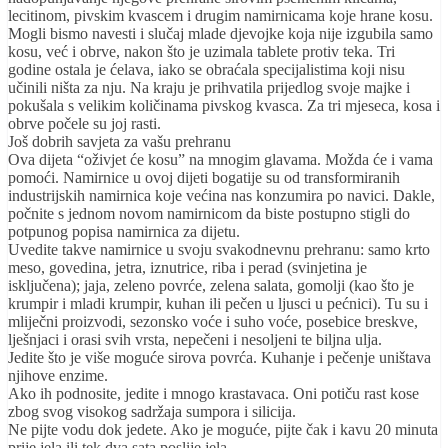
lecitinom, pivskim kvascem i drugim namirnicama koje hrane kosu.
Mogli bismo navesti i slučaj mlade djevojke koja nije izgubila samo
kosu, već i obrve, nakon što je uzimala tablete protiv teka. Tri
godine ostala je ćelava, iako se obraćala specijalistima koji nisu
učinili ništa za nju. Na kraju je prihvatila prijedlog svoje majke i
pokušala s velikim količinama pivskog kvasca. Za tri mjeseca, kosa i
obrve počele su joj rasti.
Još dobrih savjeta za vašu prehranu
Ova dijeta “oživjet će kosu” na mnogim glavama. Možda će i vama
pomoći. Namirnice u ovoj dijeti bogatije su od transformiranih
industrijskih namirnica koje većina nas konzumira po navici. Dakle,
počnite s jednom novom namirnicom da biste postupno stigli do
potpunog popisa namirnica za dijetu.
Uvedite takve namirnice u svoju svakodnevnu prehranu: samo krto
meso, govedina, jetra, iznutrice, riba i perad (svinjetina je
isključena); jaja, zeleno povrće, zelena salata, gomolji (kao što je
krumpir i mladi krumpir, kuhan ili pečen u ljusci u pećnici). Tu su i
mliječni proizvodi, sezonsko voće i suho voće, posebice breskve,
lješnjaci i orasi svih vrsta, nepečeni i nesoljeni te biljna ulja.
Jedite što je više moguće sirova povrća. Kuhanje i pečenje uništava
njihove enzime.
Ako ih podnosite, jedite i mnogo krastavaca. Oni potiču rast kose
zbog svog visokog sadržaja sumpora i silicija.
Ne pijte vodu dok jedete. Ako je moguće, pijte čak i kavu 20 minuta
prije jela ili tek dva sata poslije jela.