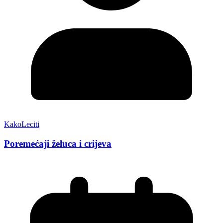
KakoLeciti
Poremećaji želuca i crijeva