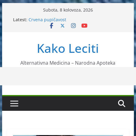
Skip
Subota, 8 kolovoza, 2026
to
Latest:
Crvena pupičavost
content
Čir na želucu – Liječenje prirodnim metodama
Drhtanje tijela – Kako ga liječiti?
Kako očistiti krvnu plazmu?
Kako Leciti
Liječenje bubrežnog kamenca uz pomoć čaja
Alternativna Medicina – Narodna Apoteka