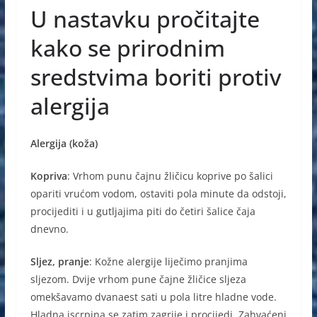
U nastavku pročitajte
kako se prirodnim
sredstvima boriti protiv
alergija
Alergija (koža)
Kopriva
: Vrhom punu čajnu žličicu koprive po šalici
opariti vrućom vodom, ostaviti pola minute da odstoji,
procijediti i u gutljajima piti do četiri šalice čaja
dnevno.
Sljez, pranje
: Kožne alergije liječimo pranjima
sljezom. Dvije vrhom pune čajne žličice sljeza
omekšavamo dvanaest sati u pola litre hladne vode.
Hladna iscrpina se zatim zagrije i procijedi. Zahvaćeni