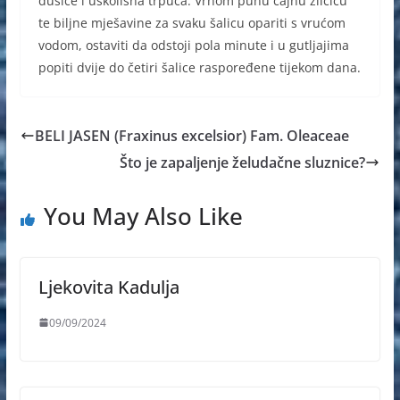
dušice i uskolisna trpuca. Vrhom punu čajnu žličicu
te biljne mješavine za svaku šalicu opariti s vrućom
vodom, ostaviti da odstoji pola minute i u gutljajima
popiti dvije do četiri šalice raspoređene tijekom dana.
BELI JASEN (Fraxinus excelsior) Fam. Oleaceae
Što je zapaljenje želudačne sluznice?
You May Also Like
Ljekovita Kadulja
09/09/2024