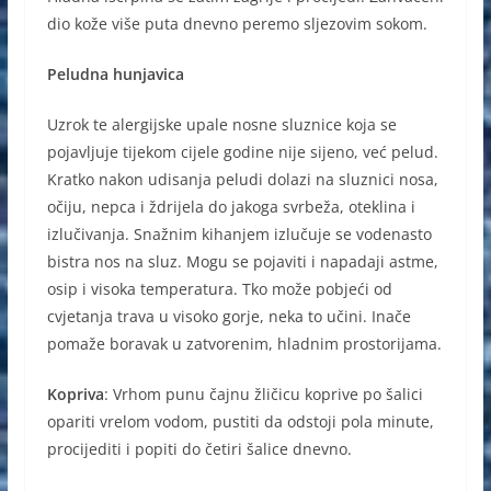
dio kože više puta dnevno peremo sljezovim sokom.
Peludna hunjavica
Uzrok te alergijske upale nosne sluznice koja se
pojavljuje tijekom cijele godine nije sijeno, već pelud.
Kratko nakon udisanja peludi dolazi na sluznici nosa,
očiju, nepca i ždrijela do jakoga svrbeža, oteklina i
izlučivanja. Snažnim kihanjem izlučuje se vodenasto
bistra nos na sluz. Mogu se pojaviti i napadaji astme,
osip i visoka temperatura. Tko može pobjeći od
cvjetanja trava u visoko gorje, neka to učini. Inače
pomaže boravak u zatvorenim, hladnim prostorijama.
Kopriva
: Vrhom punu čajnu žličicu koprive po šalici
opariti vrelom vodom, pustiti da odstoji pola minute,
procijediti i popiti do četiri šalice dnevno.