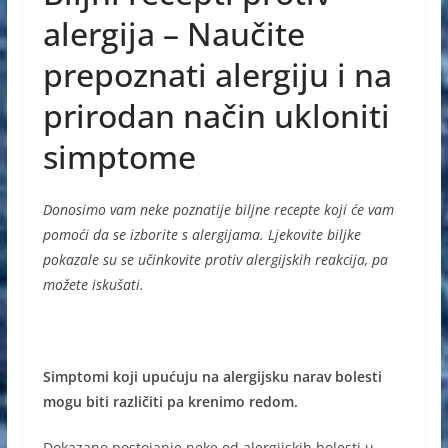
e
e
s
alergija – Naučite
b
n
A
prepoznati alergiju i na
o
g
p
prirodan način ukloniti
o
er
p
simptome
k
Donosimo vam neke poznatije biljne recepte koji će vam
pomoći da se izborite s alergijama. Ljekovite biljke
pokazale su se učinkovite protiv alergijskih reakcija, pa
možete iskušati.
Simptomi koji upućuju na alergijsku narav bolesti
mogu biti različiti pa krenimo redom.
Dokazano postojanje neke od alergijskih bolesti u