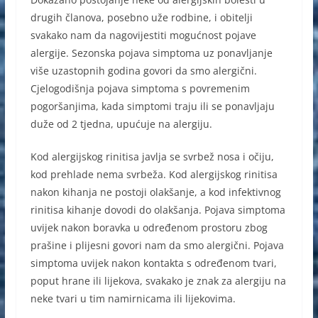
drugih članova, posebno uže rodbine, i obitelji
svakako nam da nagovijestiti mogućnost pojave
alergije. Sezonska pojava simptoma uz ponavljanje
više uzastopnih godina govori da smo alergični.
Cjelogodišnja pojava simptoma s povremenim
pogoršanjima, kada simptomi traju ili se ponavljaju
duže od 2 tjedna, upućuje na alergiju.
Kod alergijskog rinitisa javlja se svrbež nosa i očiju,
kod prehlade nema svrbeža. Kod alergijskog rinitisa
nakon kihanja ne postoji olakšanje, a kod infektivnog
rinitisa kihanje dovodi do olakšanja. Pojava simptoma
uvijek nakon boravka u određenom prostoru zbog
prašine i plijesni govori nam da smo alergični. Pojava
simptoma uvijek nakon kontakta s određenom tvari,
poput hrane ili lijekova, svakako je znak za alergiju na
neke tvari u tim namirnicama ili lijekovima.