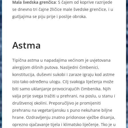
Mala švedska grenčica
: S čajem od koprive razrijede
se dnevno tri čajne žličice male švedske grenčice, i u
gutljajima se piju prije i poslije obroka.
Astma
Tipična astma u napadajima većinom je uvjetovana
alergijom dišnih putova. Nasljedni čimbenici,
konstitucija, duševni sukobi i zaraze igraju kod astme
isto tako određenu ulogu. Cilj svakoga liječenja može
biti samo uklanjanje provocirajućih čimbenika. Njih
valja prije svega tražiti u prehrani, na poslu, u stanu i
društvenoj okolini. Preporučljivo je promijeniti
prehranu na vegetarijansku s puno nekuhane biljne
hrane. Ozdravljenju znatno pridonose vježbe disanja,
oprezno ojačavanje tijela i klimatsko liječenje. Tko je u