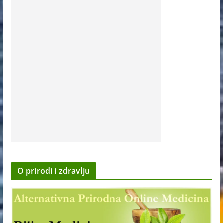
O prirodi i zdravlju