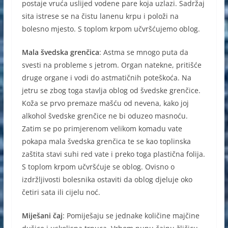
postaje vruća uslijed vodene pare koja uzlazi. Sadržaj
sita istrese se na čistu lanenu krpu i položi na
bolesno mjesto. S toplom krpom učvršćujemo oblog.
Mala švedska grenčica
: Astma se mnogo puta da
svesti na probleme s jetrom. Organ natekne, pritišće
druge organe i vodi do astmatičnih poteškoća. Na
jetru se zbog toga stavlja oblog od švedske grenčice.
Koža se prvo premaze mašću od nevena, kako joj
alkohol švedske grenčice ne bi oduzeo masnoću.
Zatim se po primjerenom velikom komadu vate
pokapa mala švedska grenčica te se kao toplinska
zaštita stavi suhi red vate i preko toga plastična folija.
S toplom krpom učvršćuje se oblog. Ovisno o
izdržljivosti bolesnika ostaviti da oblog djeluje oko
četiri sata ili cijelu noć.
Miješani čaj
: Pomiješaju se jednake količine majčine