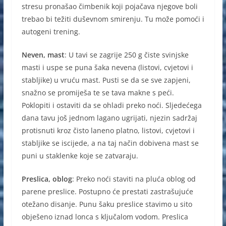
stresu pronašao čimbenik koji pojačava njegove boli
trebao bi težiti duševnom smirenju. Tu može pomoći i
autogeni trening.
Neven, mast
: U tavi se zagrije 250 g čiste svinjske
masti i uspe se puna šaka nevena (listovi, cvjetovi i
stabljike) u vruću mast. Pusti se da se sve zapjeni,
snažno se promiješa te se tava makne s peći.
Poklopiti i ostaviti da se ohladi preko noći. Sljedećega
dana tavu još jednom lagano ugrijati, njezin sadržaj
protisnuti kroz čisto laneno platno, listovi, cvjetovi i
stabljike se iscijede, a na taj način dobivena mast se
puni u staklenke koje se zatvaraju.
Preslica, oblog
: Preko noći staviti na pluća oblog od
parene preslice. Postupno će prestati zastrašujuće
otežano disanje. Punu šaku preslice stavimo u sito
obješeno iznad lonca s ključalom vodom. Preslica