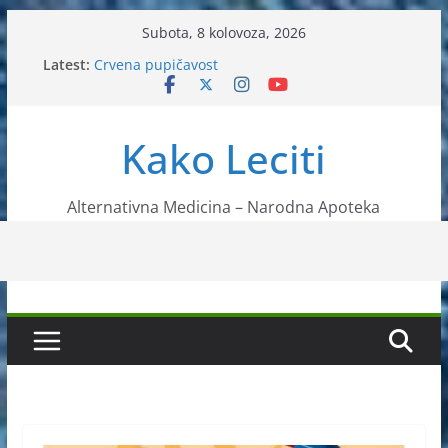
Skip
Subota, 8 kolovoza, 2026
to
Latest:
Crvena pupičavost
content
Čir na želucu – Liječenje prirodnim metodama
Drhtanje tijela – Kako ga liječiti?
Kako očistiti krvnu plazmu?
Kako Leciti
Liječenje bubrežnog kamenca uz pomoć čaja
Alternativna Medicina – Narodna Apoteka