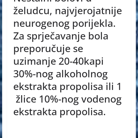
e
e
s
želudcu, najvjerojatnije
b
n
A
neurogenog porijekla.
o
g
p
Za sprječavanje bola
o
er
p
preporučuje se
k
uzimanje 20-40kapi
30%-nog alkoholnog
ekstrakta propolisa ili 1
žlice 10%-nog vodenog
ekstrakta propolisa.