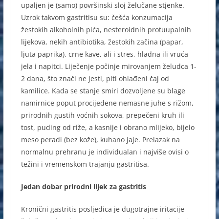
upaljen je (samo) površinski sloj želučane stjenke.
Uzrok takvom gastritisu su: češća konzumacija
žestokih alkoholnih pića, nesteroidnih protuupalnih
lijekova, nekih antibiotika, žestokih začina (papar,
ljuta paprika), crne kave, ali i stres, hladna ili vruća
jela i napitci. Liječenje počinje mirovanjem želudca 1-
2 dana, što znači ne jesti, piti ohlađeni čaj od
kamilice. Kada se stanje smiri dozvoljene su blage
namirnice poput procijeđene nemasne juhe s rižom,
prirodnih gustih voćnih sokova, prepečeni kruh ili
tost, puding od riže, a kasnije i obrano mlijeko, bijelo
meso peradi (bez kože), kuhano jaje. Prelazak na
normalnu prehranu je individualan i najviše ovisi o
težini i vremenskom trajanju gastritisa.
Jedan dobar prirodni lijek za gastritis
Kronični gastritis posljedica je dugotrajne iritacije