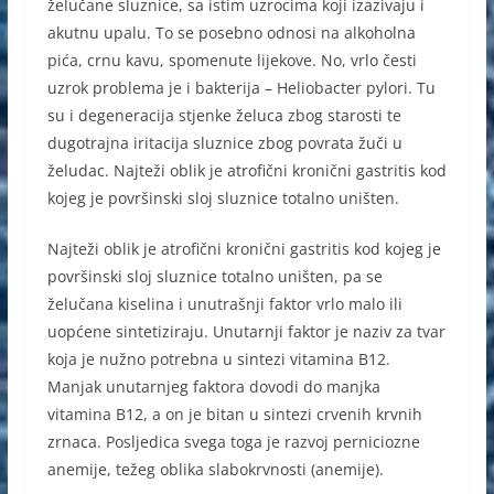
želučane sluznice, sa istim uzrocima koji izazivaju i
akutnu upalu. To se posebno odnosi na alkoholna
pića, crnu kavu, spomenute lijekove. No, vrlo česti
uzrok problema je i bakterija – Heliobacter pylori. Tu
su i degeneracija stjenke želuca zbog starosti te
dugotrajna iritacija sluznice zbog povrata žuči u
želudac. Najteži oblik je atrofični kronični gastritis kod
kojeg je površinski sloj sluznice totalno uništen.
Najteži oblik je atrofični kronični gastritis kod kojeg je
površinski sloj sluznice totalno uništen, pa se
želučana kiselina i unutrašnji faktor vrlo malo ili
uopćene sintetiziraju. Unutarnji faktor je naziv za tvar
koja je nužno potrebna u sintezi vitamina B12.
Manjak unutarnjeg faktora dovodi do manjka
vitamina B12, a on je bitan u sintezi crvenih krvnih
zrnaca. Posljedica svega toga je razvoj perniciozne
anemije, težeg oblika slabokrvnosti (anemije).