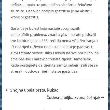
definiciji upala uz posljedično oštećenje želučane
sluznice. Osnovna podjela gastritisa je na akutni i
kronični gastritis.
Gastritis je bolest koja nastaje zbog raznih
psiholoških problema, znači u glavi morate posložiti
sve kockice i jasno SEBI reći da nema više živciranja. I
ići naprijed u životu na nastale bile koje padove. U
glavi trebate stvoriti sliku i misliti na sve pozitivno, na
ama baš sve i naravno trebate cijeniti same sebe.
Kada postignete da cijenite samog sebe(riješili ste se
stresa) – doslovce riješili ste se gastritisa.
Gnojna upala prsta, kukac
Čudesna biljka zvana češnjak