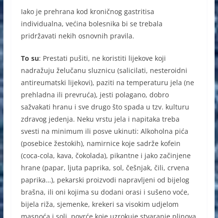
Iako je prehrana kod kroničnog gastritisa
individualna, većina bolesnika bi se trebala
pridržavati nekih osnovnih pravila.
To su
: Prestati pušiti, ne koristiti lijekove koji
nadražuju želučanu sluznicu (salicilati, nesteroidni
antireumatski lijekovi), paziti na temperaturu jela (ne
prehladna ili prevruća), jesti polagano, dobro
sažvakati hranu i sve drugo što spada u tzv. kulturu
zdravog jedenja. Neku vrstu jela i napitaka treba
svesti na minimum ili posve ukinuti: Alkoholna pića
(posebice žestokih), namirnice koje sadrže kofein
(coca-cola, kava, čokolada), pikantne i jako začinjene
hrane (papar, ljuta paprika, sol, češnjak, čili, crvena
paprika…), pekarski proizvodi napravljeni od bijelog
brašna, ili oni kojima su dodani orasi i sušeno voće,
bijela riža, sjemenke, krekeri sa visokim udjelom
masnoća i soli, povrće koje uzrokuje stvaranje plinova