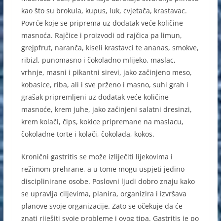
kao što su brokula, kupus, luk, cvjetača, krastavac.
Povrće koje se priprema uz dodatak veće količine
masnoća. Rajčice i proizvodi od rajčica pa limun,
grejpfrut, naranča, kiseli krastavci te ananas, smokve,
ribizl, punomasno i čokoladno mlijeko, maslac,
vrhnje, masni i pikantni sirevi, jako začinjeno meso,
kobasice, riba, ali i sve prženo i masno, suhi grah i
grašak pripremljeni uz dodatak veće količine
masnoće, krem juhe, jako začinjeni salatni dresinzi,
krem kolači, čips, kokice pripremane na maslacu,
čokoladne torte i kolači, čokolada, kokos.
Kronični gastritis se može izliječiti lijekovima i
režimom prehrane, a u tome mogu uspjeti jedino
disciplinirane osobe. Poslovni ljudi dobro znaju kako
se upravlja ciljevima, planira, organizira i izvršava
planove svoje organizacije. Zato se očekuje da će
znati riješiti svoje probleme i ovog tipa. Gastritis je po