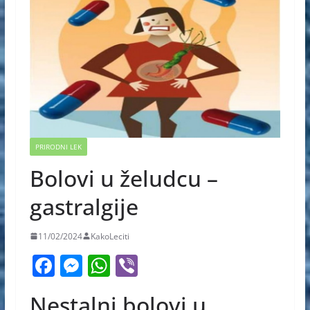
PRIRODNI LEK
Bolovi u želudcu –
gastralgije
11/02/2024
KakoLeciti
F
M
W
Vi
a
e
h
b
Nestalni bolovi u
c
ss
at
er