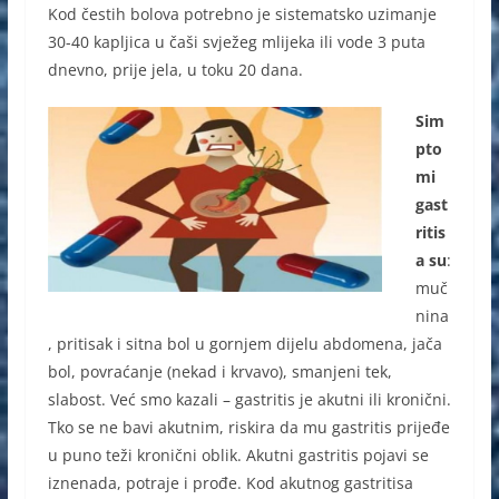
Kod čestih bolova potrebno je sistematsko uzimanje
30-40 kapljica u čaši svježeg mlijeka ili vode 3 puta
dnevno, prije jela, u toku 20 dana.
Sim
pto
mi
gast
ritis
a su
:
muč
nina
, pritisak i sitna bol u gornjem dijelu abdomena, jača
bol, povraćanje (nekad i krvavo), smanjeni tek,
slabost. Već smo kazali – gastritis je akutni ili kronični.
Tko se ne bavi akutnim, riskira da mu gastritis prijeđe
u puno teži kronični oblik. Akutni gastritis pojavi se
iznenada, potraje i prođe. Kod akutnog gastritisa