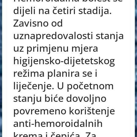
e
e
s
dijeli na četiri stadija.
b
n
A
Zavisno od
o
g
p
uznapredovalosti stanja
o
er
p
uz primjenu mjera
k
higijensko-dijetetskog
režima planira se i
liječenje. U početnom
stanju biće dovoljno
povremeno korištenje
anti-hemoroidalnih
krema i čepića. Za