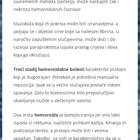
suvremenih metoda liječenja, može nastupiti čak i
nekroza hemoroidalnih čvorova!
Sluzokoža koja ih pokriva može biti izranavljena, a
javljaju se i dijelovi crne boje sa naletom fibrina. U
naročito zapuštenim slučajevima, može doći i do
razvoja paraproktitisa (upala pravog crijeva i tkiva
koja ga okružuju).
Treći stadij hemoroidalne bolesti
karakteriše prolaps
koji je dugotrajan. Ponekad je potrebna manualna
repozicija. Ipak se u većini slučajeva povlače tokom
spavanja. Zato bi bolesnicima bilo preporučljivo
obavljanje nužde u večernjim satima.
Ova vrsta
hemoroida
je kompliciranija jer vrlo lako
ispada iz rektuma, najčešće prilikom kašlja, kihanja ili
podizanja tereta, a prolaps može biti i veoma
opsežan. Također, za njih je karakteristično da se u