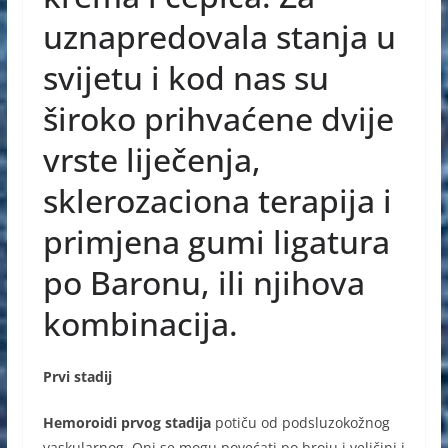
uznapredovala stanja u
svijetu i kod nas su
široko prihvaćene dvije
vrste liječenja,
sklerozaciona terapija i
primjena gumi ligatura
po Baronu, ili njihova
kombinacija.
Prvi stadij
Hemoroidi prvog stadija
potiču od podsluzokožnog
vaskularnog. Oni se mogu povećati po broju i veličini i