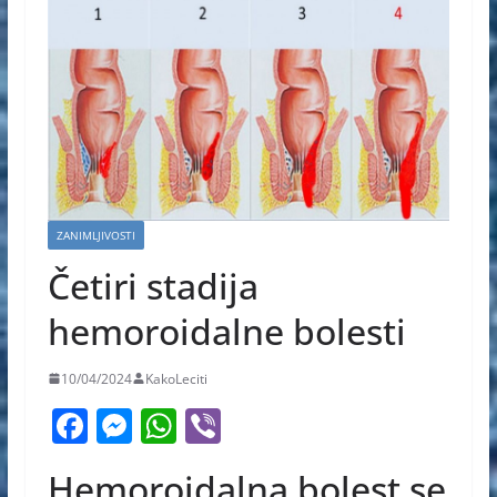
ZANIMLJIVOSTI
Četiri stadija
hemoroidalne bolesti
10/04/2024
KakoLeciti
F
M
W
Vi
a
e
h
b
Hemoroidalna bolest se
c
ss
at
er