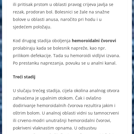
ili pritisak prstom u oblasti pravog crijeva javlja se
rezak, prodoran bol. Bolesnici se žale na snažne
bolove u oblasti anusa, naročito pri hodu i u
sjedećem položaju.
Kod drugog stadija oboljenja
hemoroidalni čvorovi
prolabiraju kada se bolesnik napreže, kao npr.
prilikom defekacije. Tada su hemoroidi vidljivi izvana.
Po prestanku naprezanja, povuku se u analni kanal.
Treći stadij
U slučaju trećeg stadija, cijela okolina analnog otvora
zahvaćena je upalnim otokom. Čak i ovlašno
dodirivanje hemoroidalnih čvorova rezultira jakim i
oštrim bolom. U analnoj oblasti vidni su tamnocrveni
ili crveno-modri unutrašnji hemoroidalni čvorovi,
pokriveni vlaknastim opnama. U odsustvu