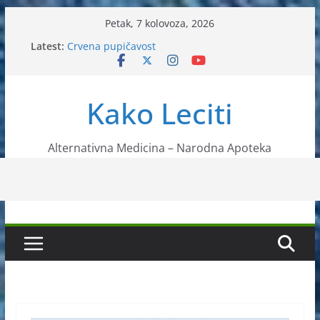
Skip
Petak, 7 kolovoza, 2026
to
Latest:
Crvena pupičavost
content
Čir na želucu – Liječenje prirodnim metodama
Drhtanje tijela – Kako ga liječiti?
Kako očistiti krvnu plazmu?
Kako Leciti
Liječenje bubrežnog kamenca uz pomoć čaja
Alternativna Medicina – Narodna Apoteka