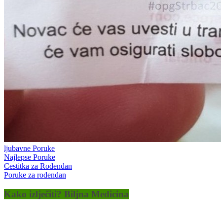
ljubavne Poruke
Najlepse Poruke
Cestitka za Rodendan
Poruke za rodendan
Kako izlječiti? Biljna Medicina