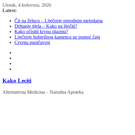
Skip
Utorak, 4 kolovoza, 2026
to
Latest:
content
Čir na želucu – Liječenje prirodnim metodama
Drhtanje tijela – Kako ga liječiti?
Kako očistiti krvnu plazmu?
Liječenje bubrežnog kamenca uz pomoć čaja
Crvena pupičavost
Kako Leciti
Alternativna Medicina – Narodna Apoteka