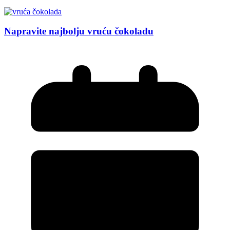
Napravite najbolju vruću čokoladu