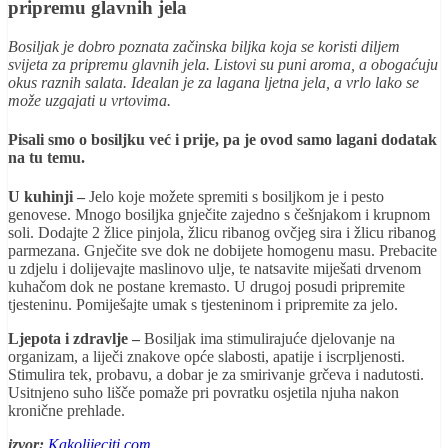
pripremu glavnih jela
Bosiljak je dobro poznata začinska biljka koja se koristi diljem
svijeta za pripremu glavnih jela. Listovi su puni aroma, a obogaćuju
okus raznih salata. Idealan je za lagana ljetna jela, a vrlo lako se
može uzgajati u vrtovima.
Pisali smo o bosiljku već i prije, pa je ovod samo lagani dodatak
na tu temu.
U kuhinji –
Jelo koje možete spremiti s bosiljkom je i pesto
genovese. Mnogo bosiljka gnječite zajedno s češnjakom i krupnom
soli. Dodajte 2 žlice pinjola, žlicu ribanog ovčjeg sira i žlicu ribanog
parmezana. Gnječite sve dok ne dobijete homogenu masu. Prebacite
u zdjelu i dolijevajte maslinovo ulje, te natsavite miješati drvenom
kuhačom dok ne postane kremasto. U drugoj posudi pripremite
tjesteninu. Pomiješajte umak s tjesteninom i pripremite za jelo.
Ljepota i zdravlje –
Bosiljak ima stimulirajuće djelovanje na
organizam, a liječi znakove opće slabosti, apatije i iscrpljenosti.
Stimulira tek, probavu, a dobar je za smirivanje grčeva i nadutosti.
Usitnjeno suho lišče pomaže pri povratku osjetila njuha nakon
kronične prehlade.
izvor:
Kakolijeciti.com