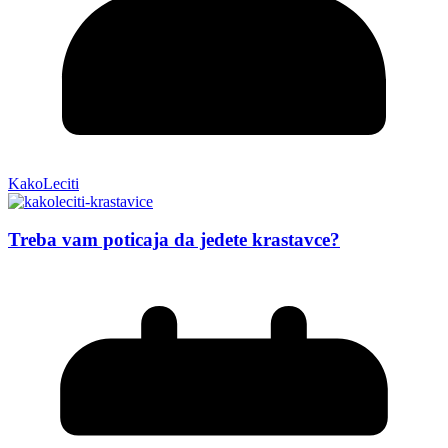
KakoLeciti
Treba vam poticaja da jedete krastavce?