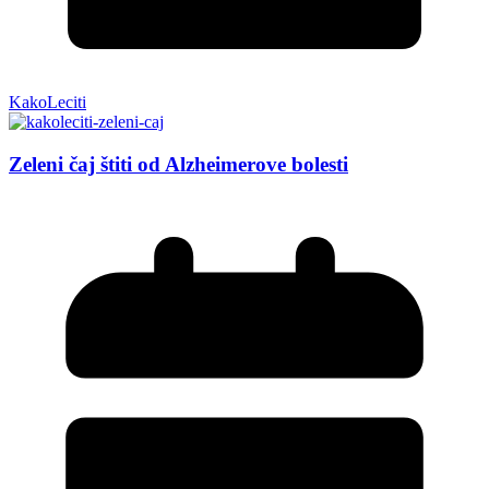
KakoLeciti
Zeleni čaj štiti od Alzheimerove bolesti