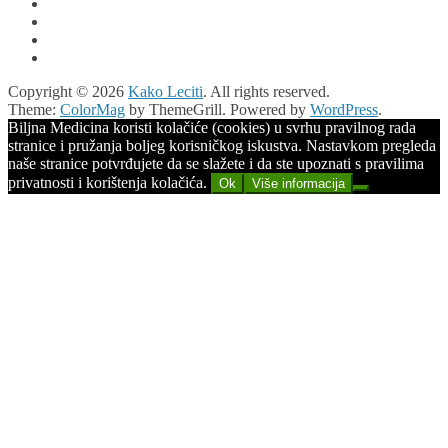
Copyright © 2026
Kako Leciti
. All rights reserved.
Theme:
ColorMag
by ThemeGrill. Powered by
WordPress
.
Biljna Medicina koristi kolačiće (cookies) u svrhu pravilnog rada
stranice i pružanja boljeg korisničkog iskustva. Nastavkom pregleda
naše stranice potvrđujete da se slažete i da ste upoznati s pravilima
privatnosti i korištenja kolačića.
Ok
Više informacija