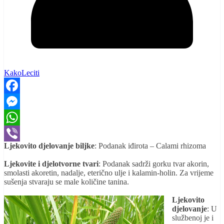
KakoLeciti
Facebook
Messenger
WhatsApp
Ljekovito djelovanje biljke
: Podanak iđirota – Calami rhizoma
Viber
Ljekovite i djelotvorne tvari
: Podanak sadrži gorku tvar akorin,
smolasti akoretin, nadalje, eterično ulje i kalamin-holin. Za vrijeme
sušenja stvaraju se male količine tanina.
Ljekovito
djelovanje
: U
službenoj je i