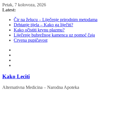
Skip
Petak, 7 kolovoza, 2026
to
Latest:
content
Čir na želucu – Liječenje prirodnim metodama
Drhtanje tijela – Kako ga liječiti?
Kako očistiti krvnu plazmu?
Liječenje bubrežnog kamenca uz pomoć čaja
Crvena pupičavost
Kako Leciti
Alternativna Medicina – Narodna Apoteka