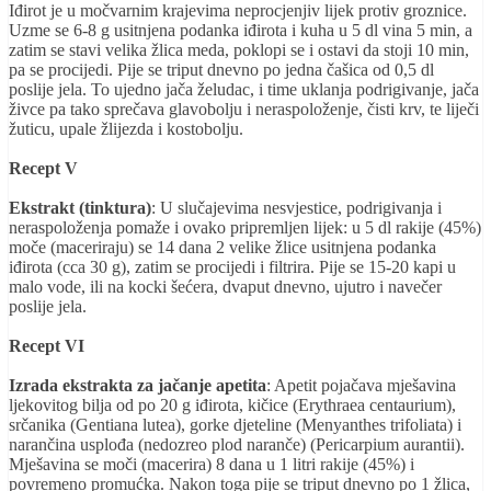
Iđirot je u močvarnim krajevima neprocjenjiv lijek protiv groznice.
Uzme se 6-8 g usitnjena podanka iđirota i kuha u 5 dl vina 5 min, a
zatim se stavi velika žlica meda, poklopi se i ostavi da stoji 10 min,
pa se procijedi. Pije se triput dnevno po jedna čašica od 0,5 dl
poslije jela. To ujedno jača želudac, i time uklanja podrigivanje, jača
živce pa tako sprečava glavobolju i neraspoloženje, čisti krv, te liječi
žuticu, upale žlijezda i kostobolju.
Recept V
Ekstrakt (tinktura)
: U slučajevima nesvjestice, podrigivanja i
neraspoloženja pomaže i ovako pripremljen lijek: u 5 dl rakije (45%)
moče (maceriraju) se 14 dana 2 velike žlice usitnjena podanka
iđirota (cca 30 g), zatim se procijedi i filtrira. Pije se 15-20 kapi u
malo vode, ili na kocki šećera, dvaput dnevno, ujutro i navečer
poslije jela.
Recept VI
Izrada ekstrakta za jačanje apetita
: Apetit pojačava mješavina
ljekovitog bilja od po 20 g iđirota, kičice (Erythraea centaurium),
srčanika (Gentiana lutea), gorke djeteline (Menyanthes trifoliata) i
narančina usplođa (nedozreo plod naranče) (Pericarpium aurantii).
Mješavina se moči (macerira) 8 dana u 1 litri rakije (45%) i
povremeno promućka. Nakon toga pije se triput dnevno po 1 žlica,