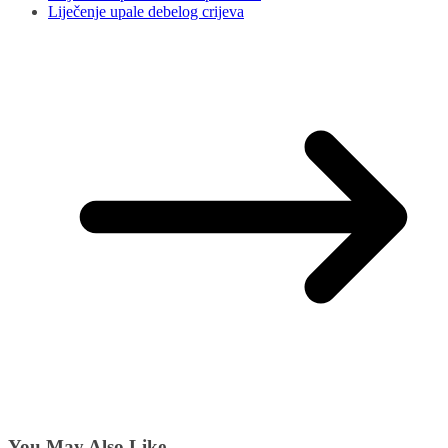
Liječenje upale debelog crijeva
You May Also Like