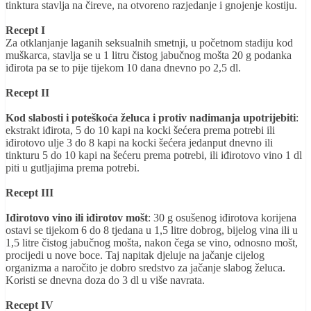
tinktura stavlja na čireve, na otvoreno razjedanje i gnojenje kostiju.
Recept I
Za otklanjanje laganih seksualnih smetnji, u početnom stadiju kod
muškarca, stavlja se u 1 litru čistog jabučnog mošta 20 g podanka
iđirota pa se to pije tijekom 10 dana dnevno po 2,5 dl.
Recept II
Kod slabosti i poteškoća želuca i protiv nadimanja upotrijebiti
:
ekstrakt iđirota, 5 do 10 kapi na kocki šećera prema potrebi ili
iđirotovo ulje 3 do 8 kapi na kocki šećera jedanput dnevno ili
tinkturu 5 do 10 kapi na šećeru prema potrebi, ili iđirotovo vino 1 dl
piti u gutljajima prema potrebi.
Recept III
Iđirotovo vino ili iđirotov mošt
: 30 g osušenog iđirotova korijena
ostavi se tijekom 6 do 8 tjedana u 1,5 litre dobrog, bijelog vina ili u
1,5 litre čistog jabučnog mošta, nakon čega se vino, odnosno mošt,
procijedi u nove boce. Taj napitak djeluje na jačanje cijelog
organizma a naročito je dobro sredstvo za jačanje slabog želuca.
Koristi se dnevna doza do 3 dl u više navrata.
Recept IV