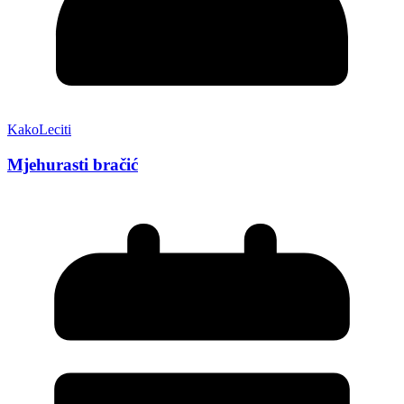
KakoLeciti
Mjehurasti bračić