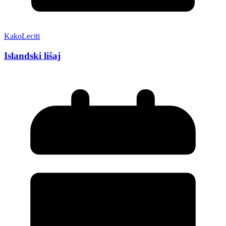
KakoLeciti
Islandski lišaj