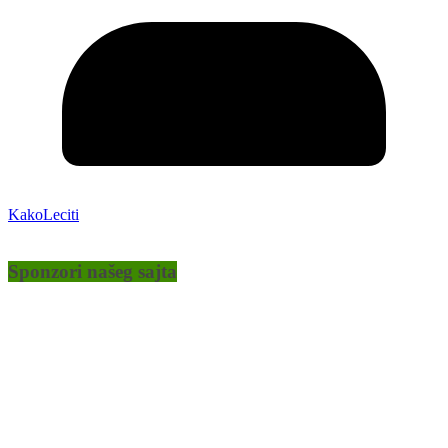
KakoLeciti
Sponzori našeg sajta