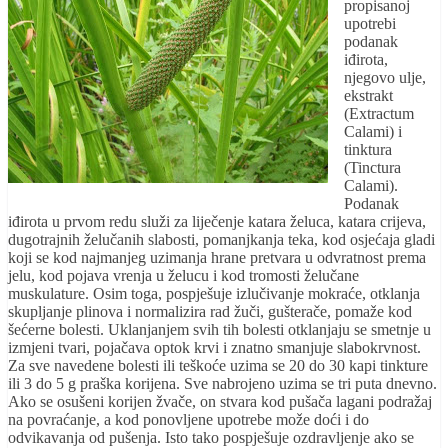
propisanoj
upotrebi
podanak
iđirota,
njegovo ulje,
ekstrakt
(Extractum
Calami) i
tinktura
(Tinctura
Calami).
Podanak
iđirota u prvom redu služi za liječenje katara želuca, katara crijeva,
dugotrajnih želučanih slabosti, pomanjkanja teka, kod osjećaja gladi
koji se kod najmanjeg uzimanja hrane pretvara u odvratnost prema
jelu, kod pojava vrenja u želucu i kod tromosti želučane
muskulature. Osim toga, pospješuje izlučivanje mokraće, otklanja
skupljanje plinova i normalizira rad žuči, gušterače, pomaže kod
šećerne bolesti. Uklanjanjem svih tih bolesti otklanjaju se smetnje u
izmjeni tvari, pojačava optok krvi i znatno smanjuje slabokrvnost.
Za sve navedene bolesti ili teškoće uzima se 20 do 30 kapi tinkture
ili 3 do 5 g praška korijena. Sve nabrojeno uzima se tri puta dnevno.
Ako se osušeni korijen žvače, on stvara kod pušača lagani podražaj
na povraćanje, a kod ponovljene upotrebe može doći i do
odvikavanja od pušenja. Isto tako pospješuje ozdravljenje ako se