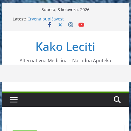
Skip
Subota, 8 kolovoza, 2026
to
Latest:
Crvena pupičavost
content
Čir na želucu – Liječenje prirodnim metodama
Drhtanje tijela – Kako ga liječiti?
Kako očistiti krvnu plazmu?
Kako Leciti
Liječenje bubrežnog kamenca uz pomoć čaja
Alternativna Medicina – Narodna Apoteka