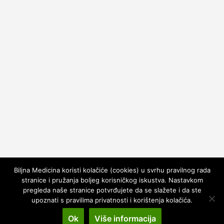
Biljna Medicina koristi kolačiće (cookies) u svrhu pravilnog rada
stranice i pružanja boljeg korisničkog iskustva. Nastavkom
pregleda naše stranice potvrđujete da se slažete i da ste
upoznati s pravilima privatnosti i korištenja kolačića.
Copyright © 2026
Kako Leciti
. All rights reserved.
Theme:
ColorMag
by ThemeGrill. Powered by
WordPress
.
Ok
Više informacija