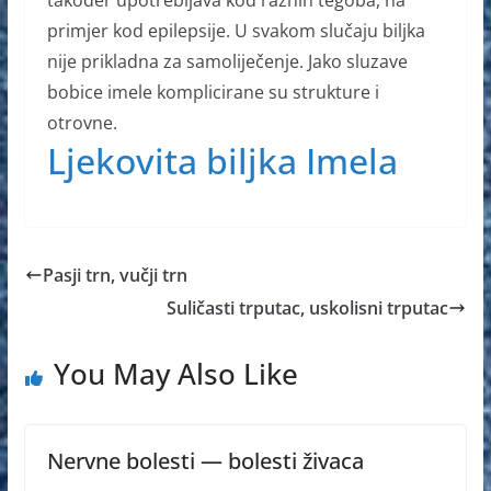
također upotrebljava kod raznih tegoba, na
primjer kod epilepsije. U svakom slučaju biljka
nije prikladna za samoliječenje. Jako sluzave
bobice imele komplicirane su strukture i
otrovne.
Ljekovita biljka Imela
Pasji trn, vučji trn
Suličasti trputac, uskolisni trputac
You May Also Like
Nervne bolesti — bolesti živaca