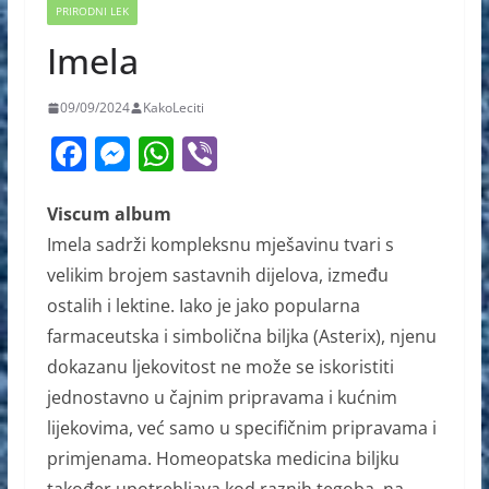
PRIRODNI LEK
Imela
09/09/2024
KakoLeciti
F
M
W
Vi
a
e
h
b
c
ss
at
er
Viscum album
Imela sadrži kompleksnu mješavinu tvari s
e
e
s
velikim brojem sastavnih dijelova, između
b
n
A
ostalih i lektine. Iako je jako popularna
o
g
p
farmaceutska i simbolična biljka (Asterix), njenu
o
er
p
dokazanu ljekovitost ne može se iskoristiti
k
jednostavno u čajnim pripravama i kućnim
lijekovima, već samo u specifičnim pripravama i
primjenama. Homeopatska medicina biljku