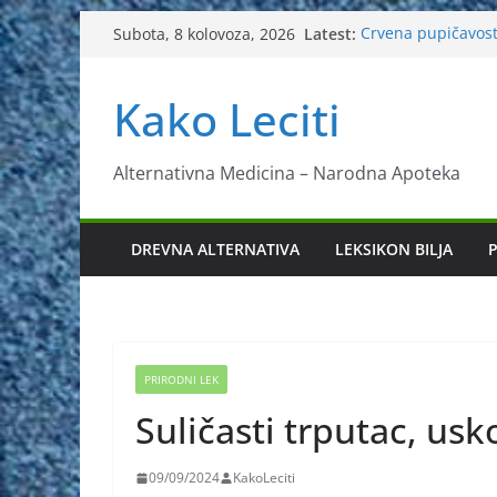
Skip
Latest:
Crvena pupičavos
Subota, 8 kolovoza, 2026
to
Čir na želucu – L
Drhtanje tijela – Ka
content
Kako Leciti
Kako očistiti krvn
Liječenje bubrež
Alternativna Medicina – Narodna Apoteka
DREVNA ALTERNATIVA
LEKSIKON BILJA
P
PRIRODNI LEK
Suličasti trputac, usk
09/09/2024
KakoLeciti