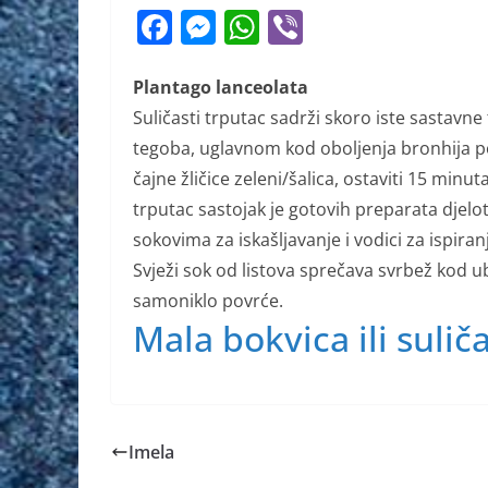
F
M
W
Vi
a
e
h
b
c
ss
at
er
Plantago lanceolata
Suličasti trputac sadrži skoro iste sastavne 
e
e
s
tegoba, uglavnom kod oboljenja bronhija po
b
n
A
čajne žličice zeleni/šalica, ostaviti 15 minu
o
g
p
trputac sastojak je gotovih preparata djelot
o
er
p
sokovima za iskašljavanje i vodici za ispiran
k
Svježi sok od listova sprečava svrbež kod ub
samoniklo povrće.
Mala bokvica ili sulič
Imela