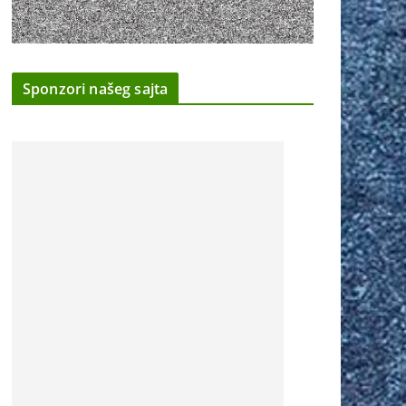
Sponzori našeg sajta