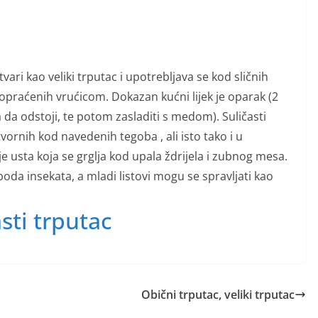
tvari kao veliki trputac i upotrebljava se kod sličnih
praćenih vrućicom. Dokazan kućni lijek je oparak (2
ta da odstoji, te potom zasladiti s medom). Suličasti
vornih kod navedenih tegoba , ali isto tako i u
je usta koja se grglja kod upala ždrijela i zubnog mesa.
oda insekata, a mladi listovi mogu se spravljati kao
asti trputac
Obični trputac, veliki trputac