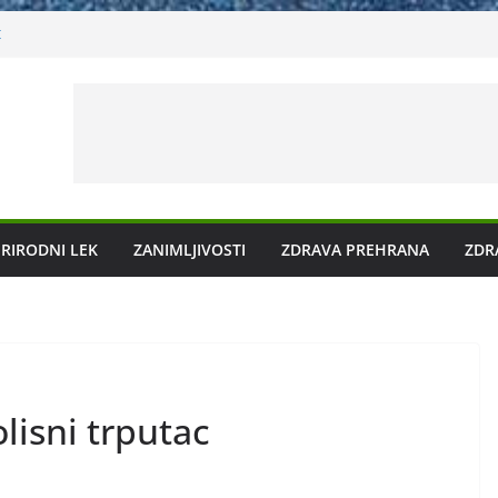
t
iječenje prirodnim metodama
ko ga liječiti?
u plazmu?
nog kamenca uz pomoć čaja
RIRODNI LEK
ZANIMLJIVOSTI
ZDRAVA PREHRANA
ZDR
olisni trputac