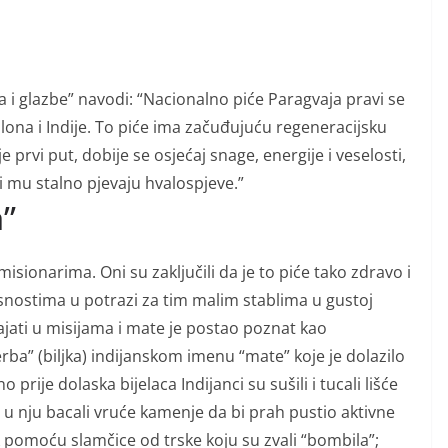
 i glazbe” navodi: “Nacionalno piće Paragvaja pravi se
jlona i Indije. To piće ima začuđujuću regeneracijsku
rvi put, dobije se osjećaj snage, energije i veselosti,
i mu stalno pjevaju hvalospjeve.”
a”
isionarima. Oni su zaključili da je to piće tako zdravo i
asnostima u potrazi za tim malim stablima u gustoj
ajati u misijama i mate je postao poznat kao
yerba” (biljka) indijanskom imenu “mate” koje je dolazilo
o prije dolaska bijelaca Indijanci su sušili i tucali lišće
 u nju bacali vruće kamenje da bi prah pustio aktivne
k pomoću slamčice od trske koju su zvali “bombila”;