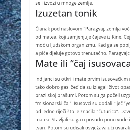
se i izvozi u mnoge zemlje.
Izuzetan tonik
Članak pod naslovom “Paragvaj, zemlja voća
od matea, koji zamjenjuje čajeve iz Kine, Ce
moć u ljudskom organizmu. Kad ga se popije p
a piće djeluje gotovo trenutačno. Paragvajc
Mate ili “čaj isusovac
Indijanci su otkrili mate prvim isusovačkim m
tako dobro gasi žeđ da su izlagali život op
brazilskoj prašumi. Potom su ga počeli uzg
“misionarski čaj”. Isusovci su dodali riječ “
od jedne riječi što je značila “čuturica”. Davn
matea. Stavljali su ga u posudu punu vode i
tvari. Potom su udisali osvježavajući uvara