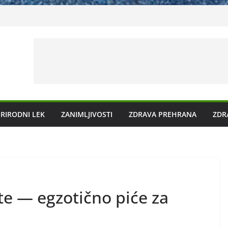
ečenje prirodnim metodama
 ga liječiti?
 plazmu?
g kamenca uz pomoć čaja
RIRODNI LEK
ZANIMLJIVOSTI
ZDRAVA PREHRANA
ZDR
te — egzotično piće za