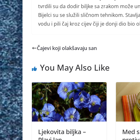
tvrdili su da dodir biljke sa zrakom može u
Bijelci su se služili sličnom tehnikom. Stavlj
vodu i pili čaj kroz cijev čiji je donji dio bio
Čajevi koji olakšavaju san
You May Also Like
Ljekovita biljka –
Med s
Plavi lan
protiv