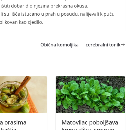
ništiti dobar dio njezina prekrasna okusa.
ali su lišće istucano u prah u posudu, nalijevali kipuću
 oblikovan kao cjedilo.
Obična komoljika — cerebralni tonik
a orasima
Matovilac poboljšava
 kašlja
krvnu sliku, smiruje