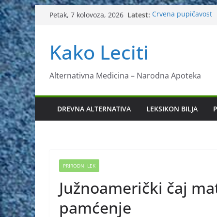
Skip
Latest:
Crvena pupičavost
Petak, 7 kolovoza, 2026
to
Čir na želucu – Lij
Drhtanje tijela – Kako
content
Kako Leciti
Kako očistiti krvnu
Liječenje bubrežno
Alternativna Medicina – Narodna Apoteka
DREVNA ALTERNATIVA
LEKSIKON BILJA
P
PRIRODNI LEK
Južnoamerički čaj ma
pamćenje