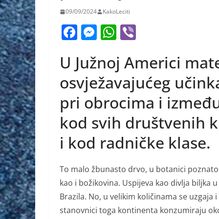
09/09/2024
KakoLeciti
F
M
W
Vi
a
e
h
b
U Južnoj Americi mate
c
ss
at
er
e
e
s
osvježavajućeg učinka 
b
n
A
pri obrocima i između
o
g
p
kod svih društvenih k
o
er
p
k
i kod radničke klase.
To malo žbunasto drvo, u botanici poznato 
kao i božikovina. Uspijeva kao divlja biljka
Brazila. No, u velikim količinama se uzgaja
stanovnici toga kontinenta konzumiraju oko 