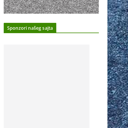
Sponzori našeg sajta