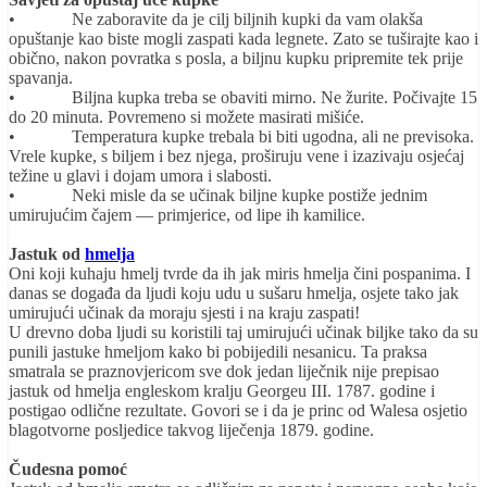
• Ne zaboravite da je cilj biljnih kupki da vam olakša
opuštanje kao biste mogli zaspati kada legnete. Zato se tuširajte kao i
obično, nakon povratka s posla, a biljnu kupku pripremite tek prije
spavanja.
• Biljna kupka treba se obaviti mirno. Ne žurite. Počivajte 15
do 20 minuta. Povremeno si možete masirati mišiće.
• Temperatura kupke trebala bi biti ugodna, ali ne previsoka.
Vrele kupke, s biljem i bez njega, proširuju vene i izazivaju osjećaj
težine u glavi i dojam umora i slabosti.
• Neki misle da se učinak biljne kupke postiže jednim
umirujućim čajem — primjerice, od lipe ih kamilice.
Jastuk od
hmelja
Oni koji kuhaju hmelj tvrde da ih jak miris hmelja čini pospanima. I
danas se događa da ljudi koju udu u sušaru hmelja, osjete tako jak
umirujući učinak da moraju sjesti i na kraju zaspati!
U drevno doba ljudi su koristili taj umirujući učinak biljke tako da su
punili jastuke hmeljom kako bi pobijedili nesanicu. Ta praksa
smatrala se praznovjericom sve dok jedan liječnik nije prepisao
jastuk od hmelja engleskom kralju Georgeu III. 1787. godine i
postigao odlične rezultate. Govori se i da je princ od Walesa osjetio
blagotvorne posljedice takvog liječenja 1879. godine.
Čudesna pomoć