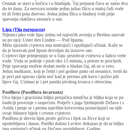
Ostatak se stavi u bočicu i u hladnjak. Taj preparat čuva se samo dva
do tri dana. Za nervozu uzmite jednu jušnu žlicu u maloj čaši vode
tri ili četiri puta dnevno. Jedna jušna žlica u hladnoj vodi prije
spavanja olakšava utonuće u san.
Lipa (Tiia europacea)
Nijemci jako vole lipu; jednu od najvećih avenija u Berlinu nazvali
su po njoj: Unter den Linden — Pod lipama.
Miris njezinih cvjetova ima umirujući i opuštajući učinak. Kaže se
da je boravak pod lipom dovoljan da izazove san.
Cvjetovi lipe primjenjuju se u čaju: prstohvat cvjetova u šalicu vrele
vode. Voda se pokrije i pusti oko 15 minuta, a potom se procijedi.
Prije spavanja možete dodati meda u hladan čaj, ali ne u vreo.
Jedan muškarac, koji je četiri i pol godine patio od nesanice, tvrdi da
je prvi put spavao cijelu noć kad je prestao piti kavu i počeo piti
lipov čaj. Uzimao je i pet pastila pivskog kvasca s obrocima.
Pasiflora (Passiflora incarnata)
Ova lijepa i graciozna biljka penjačica mistična je biljka koja se po
tradiciji povezuje s raspećem. Potječe s juga Sjedinjenih Država i s
Antila i penje se i prema najvišim krovovima postavljajući na njih
svoje blistave bijele i crvene cvjetove.
Pasiflora je drevni lijek protiv grčeva i lijek za živce koji se
upotrebljava i danas. Pariški doktor Leclerc dokazao je da ta biljka
ima umirujući učinak na živčanu nestabilnost. Godine