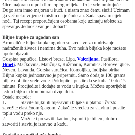
žlice majorana u pola litre toplog mlijeka. To je vrlo umirujuće.
Dugo sam imao majoran u kući, a nisam znao čemu služi! Uzimam
ga već neko vrijeme i mislim da je čudesan. Sada spavam cijele
noći. Taj recept preporučujem osobama koje uzimaju tablete za
spavanje. Jednostavan je i dobar!”
Biljne kupke za ugodan san
Aromatične biljne kupke ugodno su sredstvo za umirivanje
nadraženih živaca i nemirna duha. Evo nekih biljaka koje možete
upotrebljavati:
Gospina papučica, Listovi breze, Lipa,
Valerijana
, Pasiflora,
Hmelj
, Mačkovina, Matičnjak, Ružmarin, Kamilica, Borove iglice,
Neven, Lavanda, Gorska suručica, Komoljika, Indijska pirika.
Biljnu kupku jednostavno je pripremiti. Samo dodajte 100 grama
biljke u 4 litre vrele vode. Poklopite i pustite da se kuha 10 do 15
minuta. Procijedite i dodajte tu vodu u kupku. Možete upotrijebiti
jednu biljku ili kombinirati dvije ili tri.
Ostale metode:
1. Stavite biljku ili mješavinu biljaka u platno i čvrsto
zavežite elastičnom špagom. Zakačite vrećicu za slavinu i pustite
toplu vodu preko nje.
2. Možete i presaviti tkaninu, ispuniti je biljem, dobro
zatvoriti i staviti je izravno u kadu.
Savjeti za opuštaj uče kupke