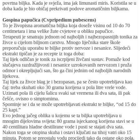
povrtna biljka. Kada je svježa, ima jak limunasti miris. Koristila se u
doba kada je bio običaj prekrivati podove aromatičnim biljkama.
Gospina papučica (Cvpripedium pubescens)
To je živopisna aromatična biljka koja doseže visinu od 10 do 70
centimetara i ima velike žute cvjetove u obliku papučice.
Terapeuti je smatraju jednom od najboljih i najbezopasnijih tonika za
živce u cijelom biljnom carstvu. Mnogo liječnika stare škole
preporučuju uporabu te biljke protiv nervoze i nesanice. Slijedeći
ekstrakt tipičan je za recepte iz toga doba:
Taj lijek odličan je tonik za iscrpljeni živčani sustav. Pomaže kod
slučajeva razdražljivosti i nesanice uzrokovanih nervozom i pruža
odmor i okrepljujući san, što ga čini jednim od najboljih narodnih
lijekova.
Taj lijek za živce blag je i bezopasan, pa se često upotrebljava kao
čaj: treba skuhati oko 30 grama korijena u pola litre vrele vode.
Uzimati pola ili cijelu šalicu svaki sat vremena ili dva sata, ili pak
češće, ovisno o simptomima.
Spominje se i da se može upotrebljavati ekstrakt te biljke, “od 15 do
25 kapi.”
Evo jednog jačeg oblika u kojemu se ta biljka upotrebljava u
mnogim dijelovima svijeta: 80 grama isjeckanog korijena stavi se u
40 centilitara hladne destilirane vode i pusti se stajati dva sata.
Nakon toga se otopina skuha i ostavi ključati na tihoj vatri oko 15
minuta. Potom se preostalu vodu procijedi tako da ostane oko pola.