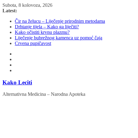
Skip
Subota, 8 kolovoza, 2026
to
Latest:
content
Čir na želucu – Liječenje prirodnim metodama
Drhtanje tijela – Kako ga liječiti?
Kako očistiti krvnu plazmu?
Liječenje bubrežnog kamenca uz pomoć čaja
Crvena pupičavost
Kako Leciti
Alternativna Medicina – Narodna Apoteka