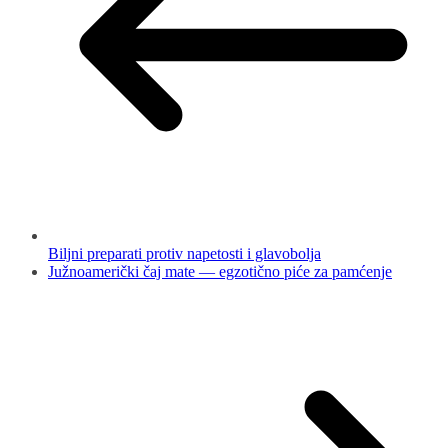
Biljni preparati protiv napetosti i glavobolja
Južnoamerički čaj mate — egzotično piće za pamćenje