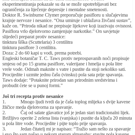
eksperimentiranja pokazale su da se može upotrebljavati bez
ograničenja za liječenje depresije i mentalne smetenosti.
Doktor R. Swinburne Clymer preporučuje pasifloru u slučajevima
krajnje nervoze i nesanice. “Ona umiruje i ublažava živčani sustav”,
kaže on. “Priroda nikad ne prepisuje lijekove koji izazivaju ovisnost.
Pasiflora vrlo djelotvorno zamjenjuje narkotike.” On savjetuje
slijedeći preparat protiv nesanice:
tinktura šiška (Scuttelaria) 3 centilitra
tinktura pasiflore 3 centilitra.
Doza: 2 do 60 kapi u vodi, prema potrebi.
Engleski botaničar T. C. Taws protiv neprospavanih noći propisuje
smjesu od po 15 grama pasiflore, valerijane i hmelja u pola litre
vrele vode. Odmah maknite s vatre i pustite da stoji nekoliko sati.
Procijedite i uzmite jednu čašu (vinsku) pola sata prije spavanja.
Taws dodaje: “Potaknite prirodan san prirodnim sredstvima i
probudit ćete se u punoj formi.”
Još tri recepta protiv nesanice
1. Mnogo ljudi tvrdi da je čaša toplog mlijeka s dvije kavene
žličice meda djelotvorna za spavanje.
2. Čaj od salate glavatice još je jedan stari tradicionalni lijek.
Brižljivo operite 2 zelena lista (vanjska) i pustite da ključa 20 minuta
u pola litre vode. Procijedite i pijte toplo prije spavanja.
3. Jedan čitatelj mi je napisao: “Tražio sam nešto za spavanje
i evo što sam našao u nekom starom almanahu: stavite pola kavene