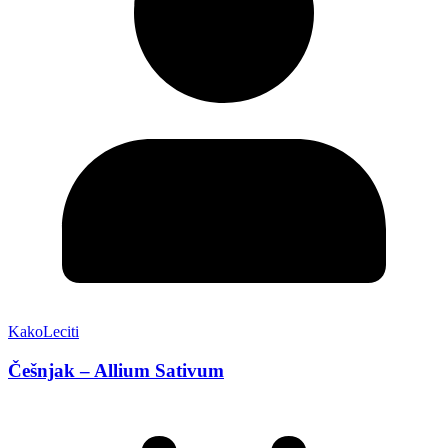
KakoLeciti
Češnjak – Allium Sativum