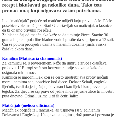
recept i iskušavati ga nekoliko dana. Tako ćete
pronaći onaj koji odgovara vašim potrebama.
Ime “matičnjak” potječe od matične mliječi koju prave pčele. Pčele
posebice vole matičnjak. Stari Grci stavljah su matičnjak u košnice
da bi onamo privukli roj pčela.
Za hladan čaj od matičnjaka kaže se da umiruje živce. Stavite 30
grama biljke u pola litre hladne vode i pustite da se priprema 12 sati.
Čaj se potom procijedi i uzima u malenim dozama (mala vinska
čaša) tijekom dana.
Kamilica (Matricaria chamomilla)
Za kamilicu se, s povjerenjem, kaže da umiruje živce i olakšava
probavu. U Europi se često konzumira prije spavanja kako bi
osigurala mirnu noć.
Kamilica je narodni lijek koji se često upotrebljava protiv noćnih
mora i nemirna sna, posebice kod djece. Doktor Schall, engleski
liječnik, tvrdi da je taj čaj djelotvoran i kao lijek i kao prevencija tih
tegoba. Za djecu se čaj pravi od jedne ili dvije jušne žlice tri ili četiri
puta dnevno. Odrasli uzimaju tri ili četiri šalice.
Matičnjak (melissa officinalis)
Matičnjak potječe iz Francuske, ali uspijeva i u Sjedinjenim
Državama i Engleskoj. Uspijeva na poljima, duž putova i poznata je