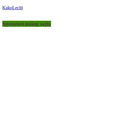
KakoLeciti
Sponzori našeg sajta