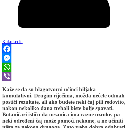
KakoLeciti
Facebook
Messenger
WhatsApp
Viber
Kaže se da su blagotvorni učinci biljaka
kumulativni. Drugim riječima, možda nećete odmah
postići rezultate, ali ako budete neki čaj pili redovito,
nakon nekoliko dana trebali biste bolje spavati.
Botaničari ističu da nesanica ima razne uzroke, pa
neki određeni čaj može pomoći nekome, a ne učiniti
ništa za nekoga drugoga. Zato treba dobro odabrati