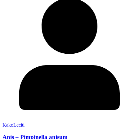
KakoLeciti
Anis – Pimpinella anisum