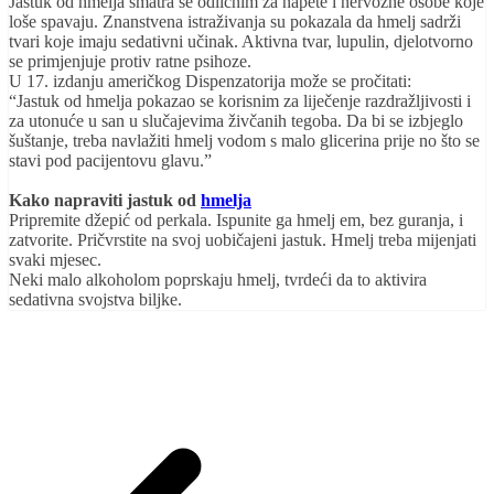
Jastuk od hmelja smatra se odličnim za napete i nervozne osobe koje
loše spavaju. Znanstvena istraživanja su pokazala da hmelj sadrži
tvari koje imaju sedativni učinak. Aktivna tvar, lupulin, djelotvorno
se primjenjuje protiv ratne psihoze.
U 17. izdanju američkog Dispenzatorija može se pročitati:
“Jastuk od hmelja pokazao se korisnim za liječenje razdražljivosti i
za utonuće u san u slučajevima živčanih tegoba. Da bi se izbjeglo
šuštanje, treba navlažiti hmelj vodom s malo glicerina prije no što se
stavi pod pacijentovu glavu.”
Kako napraviti jastuk od
hmelja
Pripremite džepić od perkala. Ispunite ga hmelj em, bez guranja, i
zatvorite. Pričvrstite na svoj uobičajeni jastuk. Hmelj treba mijenjati
svaki mjesec.
Neki malo alkoholom poprskaju hmelj, tvrdeći da to aktivira
sedativna svojstva biljke.