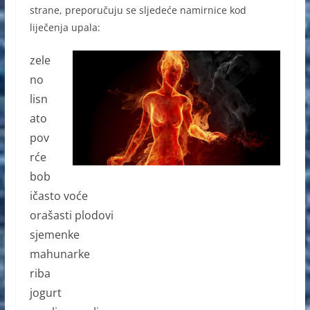
strane, preporučuju se sljedeće namirnice kod
liječenja upala:
zele
no
lisn
ato
pov
rće
bob
ičasto voće
orašasti plodovi
sjemenke
mahunarke
riba
jogurt