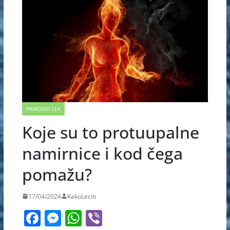
PRIRODNI LEK
Koje su to protuupalne
namirnice i kod čega
pomažu?
17/04/2024
KakoLeciti
F
M
W
Vi