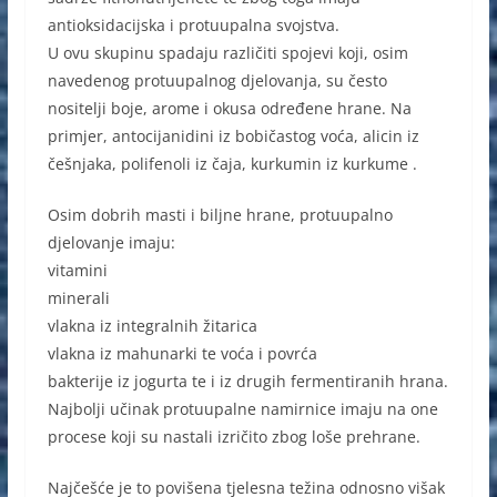
antioksidacijska i protuupalna svojstva.
U ovu skupinu spadaju različiti spojevi koji, osim
navedenog protuupalnog djelovanja, su često
nositelji boje, arome i okusa određene hrane. Na
primjer, antocijanidini iz bobičastog voća, alicin iz
češnjaka, polifenoli iz čaja, kurkumin iz kurkume .
Osim dobrih masti i biljne hrane, protuupalno
djelovanje imaju:
vitamini
minerali
vlakna iz integralnih žitarica
vlakna iz mahunarki te voća i povrća
bakterije iz jogurta te i iz drugih fermentiranih hrana.
Najbolji učinak protuupalne namirnice imaju na one
procese koji su nastali izričito zbog loše prehrane.
Najčešće je to povišena tjelesna težina odnosno višak