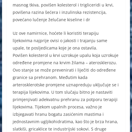
masnog tkiva, povišen kolesterol
i trigliceridi u krvi,
povišena razina šećera i inzulinska rezistencija,
povećano lučenje želučane kiseline i dr
Uz ove namirnice, hoćete li koristiti terapiju
lijekovima najprije ovisi o jakosti i trajanju same
upale, te posljedicama koje je ona ostavila.
Povišen kolesterol u krvi uzrokuje upalu koja uzrokuje
određene promjene na krvim žilama – aterosklerozu.
Ovo stanje se može prevenirati i liječiti do određene
granice sa prehranom. Međutim kada
arterosklerotske promjene uznapreduju uključuje se i
terapija lijekovima. U tom slučaju bitno je nastaviti
primjenjivati adekvatnu prehranu za potporu terapiji
lijekovima. Tijekom upalnih procesa, važno je
izbjegavati hranu bogatu zasićenim mastima i
jednostavnim ugljikohidratima, kao što je brza hrana,
slatkiši, gricaklice te industrijski sokovi. S druge