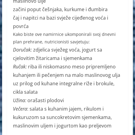
maslinovo ulje
začini poput češnjaka, kurkume i đumbira
čaj i napitci na bazi svježe cijeđenog voća i
povrća
Kako biste ove namirnice ukomponirali svoj dnevni
plan prehrane, nutricionisti savjetuju:
Doručak:
zdjelica svježeg voća, jogurt sa
cjelovitim žitaricama i sjemenkama
Ručak:
riba ili niskomasno meso pripremljeno
kuhanjem ili pečenjem na malo maslinovog ulja
uz prilog od kuhane integralne riže i brokule,
cikla salata
Užina:
orašasti plodovi
Večera
: salata s kuhanim jajem, rikulom i
kukuruzom sa suncokretovim sjemenkama,
maslinovim uljem i jogurtom kao preljevom