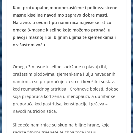
a
e
h
b
Kao protuupalne,mononezasićene i polinezasićene
c
ss
at
er
masne kiseline navodimo zapravo dobre masti.
e
e
s
Naravno, u ovom tipu namirnica najviše se ističu
b
n
A
omega 3-masne kiseline koje možemo pronaći u
o
g
p
plavoj i masnoj ribi, biljnim uljima te sjemenkama i
orašastom voću.
o
er
p
k
Omega 3 masne kiseline sadržane u plavoj ribi,
orašastim plodovima, sjemenkama i ulju navedenih
namirnica se preporučuje za srce i krvožilni sustav,
kod reumatoidnog artritisa i Crohnove bolesti, dok se
soja preporuča kod žena u menopauzi, a đumbir se
preporuča kod gastritisa, konstipacije i grčeva –
navodi nutricionistica.
Sljedeće namirnice su skupina biljne hrane, koje
sadrže fitnonutrijenete te zbog toga imaju