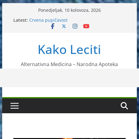
Skip
Ponedjeljak, 10 kolovoza, 2026
to
Latest:
Crvena pupičavost
content
Čir na želucu – Liječenje prirodnim metodama
Drhtanje tijela – Kako ga liječiti?
Kako očistiti krvnu plazmu?
Kako Leciti
Liječenje bubrežnog kamenca uz pomoć čaja
Alternativna Medicina – Narodna Apoteka