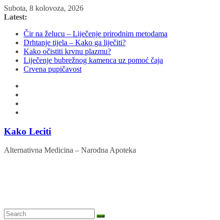
Skip
Subota, 8 kolovoza, 2026
to
Latest:
content
Čir na želucu – Liječenje prirodnim metodama
Drhtanje tijela – Kako ga liječiti?
Kako očistiti krvnu plazmu?
Liječenje bubrežnog kamenca uz pomoć čaja
Crvena pupičavost
Kako Leciti
Alternativna Medicina – Narodna Apoteka