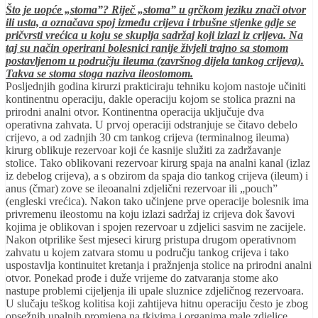
Što je uopće „stoma”? Riječ „stoma” u grčkom jeziku znači otvor
ili usta, a označava spoj između crijeva i trbušne stjenke gdje se
pričvrsti vrećica u koju se skuplja sadržaj koji izlazi iz crijeva. Na
taj su način operirani bolesnici ranije živjeli trajno sa stomom
postavljenom u području ileuma (završnog dijela tankog crijeva).
Takva se stoma stoga naziva ileostomom.
Posljednjih godina kirurzi prakticiraju tehniku kojom nastoje učiniti
kontinentnu operaciju, dakle operaciju kojom se stolica prazni na
prirodni analni otvor. Kontinentna operacija uključuje dva
operativna zahvata. U prvoj operaciji odstranjuje se čitavo debelo
crijevo, a od zadnjih 30 cm tankog crijeva (terminalnog ileuma)
kirurg oblikuje rezervoar koji će kasnije služiti za zadržavanje
stolice. Tako oblikovani rezervoar kirurg spaja na analni kanal (izlaz
iz debelog crijeva), a s obzirom da spaja dio tankog crijeva (ileum) i
anus (čmar) zove se ileoanalni zdjelični rezervoar ili „pouch”
(engleski vrećica). Nakon tako učinjene prve operacije bolesnik ima
privremenu ileostomu na koju izlazi sadržaj iz crijeva dok šavovi
kojima je oblikovan i spojen rezervoar u zdjelici sasvim ne zacijele.
Nakon otprilike šest mjeseci kirurg pristupa drugom operativnom
zahvatu u kojem zatvara stomu u području tankog crijeva i tako
uspostavlja kontinuitet kretanja i pražnjenja stolice na prirodni analni
otvor. Ponekad prođe i duže vrijeme do zatvaranja stome ako
nastupe problemi cijeljenja ili upale sluznice zdjeličnog rezervoara.
U slučaju teškog kolitisa koji zahtijeva hitnu operaciju često je zbog
opsežnih upalnih promjena na tkivima i organima male zdjelice