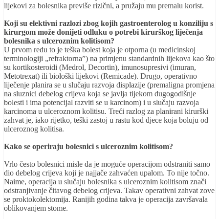
lijekovi za bolesnika previše rizični, a pružaju mu premalu korist.
Koji su elektivni razlozi zbog kojih gastroenterolog u konziliju s
kirurgom može donijeti odluku o potrebi kirurškog liječenja
bolesnika s ulceroznim kolitisom?
U prvom redu to je teška bolest koja je otporna (u medicinskoj
terminologiji „refraktorna”) na primjenu standardnih lijekova kao što
su kortikosteroidi (Medrol, Decortin), imunosupresivi (imuran,
Metotrexat) ili biološki lijekovi (Remicade). Drugo, operativno
liječenje planira se u slučaju razvoja displazije (premaligna promjena
na sluznici debelog crijeva koja se javlja tijekom dugogodišnje
bolesti i ima potencijal razviti se u karcinom) i u slučaju razvoja
karcinoma u ulceroznom kolitisu. Treći razlog za planirani kirurški
zahvat je, iako rijetko, teški zastoj u rastu kod djece koja boluju od
ulceroznog kolitisa.
Kako se operiraju bolesnici s ulceroznim kolitisom?
V
rlo često bolesnici misle da je moguće operacijom odstraniti samo
dio debelog crijeva koji je najjače zahvaćen upalom. To nije točno.
Naime, operacija u slučaju bolesnika s ulceroznim kolitisom znači
odstranjivanje čitavog debelog crijeva. Takav operativni zahvat zove
se proktokolektomija. Ranijih godina takva je operacija završavala
oblikovanjem stome.