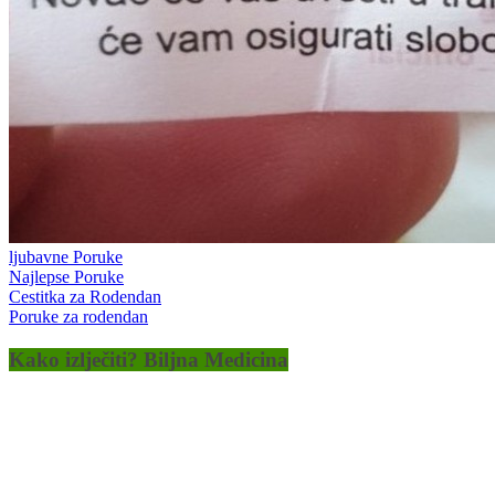
ljubavne Poruke
Najlepse Poruke
Cestitka za Rodendan
Poruke za rodendan
Kako izlječiti? Biljna Medicina