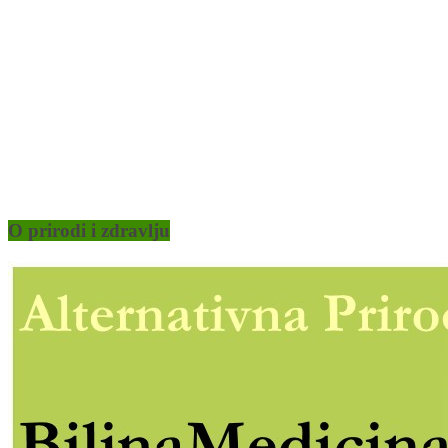
O prirodi i zdravlju