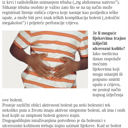
iz krvi i radiološkim snimanjem trbuha („rtg abdomena nativno”).
Slikanje trbuha osobito je važno zato što se na taj način može
registrirati širenje mišića crijeva koje nastaje kao posljedica teške
upale, a može biti prvi znak teških komplikacija bolesti („toksični
megakolon”) i prijeteće perforacije crijeva.
Je li moguće
lijekovima trajno
izliječiti
ulcerozni kolitis?
Iako medicina
danas raspolaže
moćnim
lijekovima koji
mogu smanjiti ili
potpuno smiriti
upalu u crijevu,
ne postoji način
trajnog izlječenja
ove bolesti.
Postoje različiti oblici aktivnosti bolesti pa neki bolesnici tek
nekoliko puta u životu imaju aktivne simptome bolesti, ali ima i onih
kod kojih su simptomi bolesti gotovo trajni.
Dugogodišnjim istraživanjima potvrđeno je da bolesnici s
ulceroznim kolitisom trebaju trajno uzimati lijekove. Kad se bolest