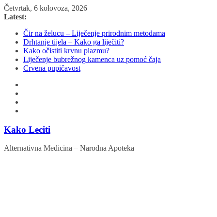
Skip
Četvrtak, 6 kolovoza, 2026
to
Latest:
content
Čir na želucu – Liječenje prirodnim metodama
Drhtanje tijela – Kako ga liječiti?
Kako očistiti krvnu plazmu?
Liječenje bubrežnog kamenca uz pomoć čaja
Crvena pupičavost
Kako Leciti
Alternativna Medicina – Narodna Apoteka