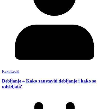
KakoLeciti
Debljanje – Kako zaustaviti debljanje i kako se
udebljati?