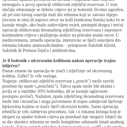
nemoguće u prvoj operaciji oblikovati zdjelični rezervoar. U tom
slučaju odstranjuje se debelo crijevo jer je bolesnik životno ugrožen,
ali pri tom kirurg ostavlja mali dio rektuma koji se zatvara slijepo
(rectum in situ) ili napravi otvor na koži (mukozna fistula) kako bi se
kasnije moglo, ako budu zadovoljeni uvjeti, pristupiti drugoj i trećoj
operaciji oblikovanja ileoanalnog zdjeličnog rezervoara i uspostave
kontinuiteta crijeva i pražnjenja stolice na prirodni analni otvor. U
međuvremenu, između operacija, intenzivno se liječi ostavljeni dio
rektuma lokalno aminosalicilatima – primjenom Salofalk klizmi,
Salofalk ili Pentasa čepića i antibioticima.
Je li bolesnik s ulceroznim kolitisom nakon operacije trajno
izliječen?
Danas znamo da operacija ne znači i izlječenje od ulceroznog
kolitisa. Zašto? Iz više razloga.
Najprije, oblikovani zdjelični rezervoar („pouch”) može razviti
poseban tip upale („pouchitis”). Takva upala može biti akutna i
javlja se u otprilike 50% bolesnika, ali se kasnije uglavnom
postupno povlači. Nažalost, upala zdjeličnog ileoanalnog rezervoara
može biti i kronična i stoga povremeno ili trajno zahtijevati liječenje
lijekovima kojima se inače liječi ulcerozni kolitis. Sama operacija
tehnički je vrlo zahtjevna procedura, čak i u rukama kirurga koji je
ekspert za upalne bolesti crijeva pa ponekad nije moguće izbjeći da
se dio sluznice rektuma ne može kompletno odstraniti iznad analnog
kanala. Takav ostatak rektalne sluznice naziva se „cuff”, a tip upale