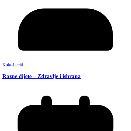
KakoLeciti
Razne dijete – Zdravlje i ishrana