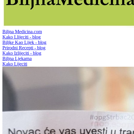
Biljna Medicina.com
Kako Llijeciti - blog
Biljke Kao Lijek - blog
Prirodni Recepti - blog
Kako Izlijeciti - blog
Biljna Ljekarna
Kako Lijeciti