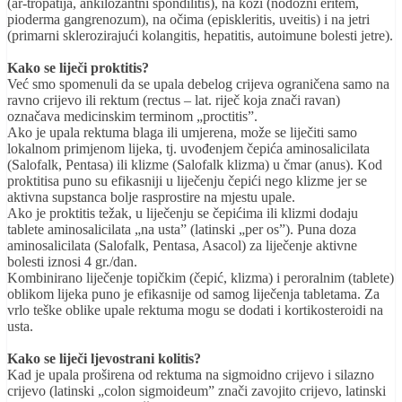
(ar-tropatija, ankilozantni spondilitis), na koži (nodozni eritem,
pioderma gangrenozum), na očima (episkleritis, uveitis) i na jetri
(primarni sklerozirajući kolangitis, hepatitis, autoimune bolesti jetre).
Kako se liječi proktitis?
Već smo spomenuli da se upala debelog crijeva ograničena samo na
ravno crijevo ili rektum (rectus – lat. riječ koja znači ravan)
označava medicinskim terminom „proctitis”.
Ako je upala rektuma blaga ili umjerena, može se liječiti samo
lokalnom primjenom lijeka, tj. uvođenjem čepića aminosalicilata
(Salofalk, Pentasa) ili klizme (Salofalk klizma) u čmar (anus). Kod
proktitisa puno su efikasniji u liječenju čepići nego klizme jer se
aktivna supstanca bolje rasprostire na mjestu upale.
Ako je proktitis težak, u liječenju se čepićima ili klizmi dodaju
tablete aminosalicilata „na usta” (latinski „per os”). Puna doza
aminosalicilata (Salofalk, Pentasa, Asacol) za liječenje aktivne
bolesti iznosi 4 gr./dan.
Kombinirano liječenje topičkim (čepić, klizma) i peroralnim (tablete)
oblikom lijeka puno je efikasnije od samog liječenja tabletama. Za
vrlo teške oblike upale rektuma mogu se dodati i kortikosteroidi na
usta.
Kako se liječi ljevostrani kolitis?
Kad je upala proširena od rektuma na sigmoidno crijevo i silazno
crijevo (latinski „colon sigmoideum” znači zavojito crijevo, latinski