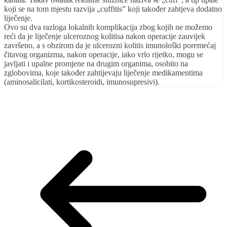
koji se na tom mjestu razvija „cuffitis” koji također zahtjeva dodatno
liječenje.
Ovo su dva razloga lokalnih komplikacija zbog kojih ne možemo
reći da je liječenje ulceroznog kolitisa nakon operacije zauvijek
završeno, a s obzirom da je ulcerozni kolitis imunološki poremećaj
čitavog organizma, nakon operacije, iako vrlo rijetko, mogu se
javljati i upalne promjene na drugim organima, osobito na
zglobovima, koje također zahtijevaju liječenje medikamentima
(aminosalicilati, kortikosteroidi, imunosupresivi).