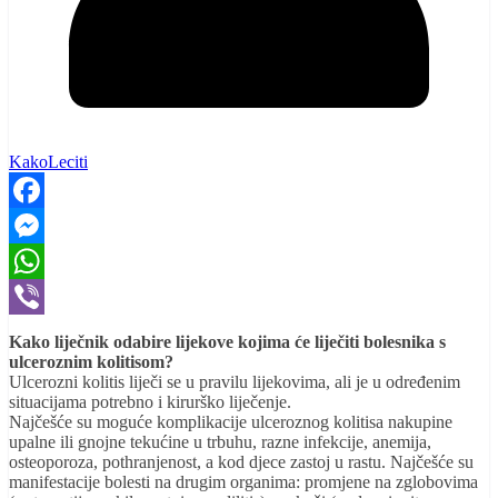
KakoLeciti
Facebook
Messenger
WhatsApp
Viber
Kako liječnik odabire lijekove kojima će liječiti bolesnika s
ulceroznim kolitisom?
Ulcerozni kolitis liječi se u pravilu lijekovima, ali je u određenim
situacijama potrebno i kirurško liječenje.
Najčešće su moguće komplikacije ulceroznog kolitisa nakupine
upalne ili gnojne tekućine u trbuhu, razne infekcije, anemija,
osteoporoza, pothranjenost, a kod djece zastoj u rastu. Najčešće su
manifestacije bolesti na drugim organima: promjene na zglobovima