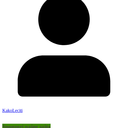
KakoLeciti
Sponzori našeg sajta