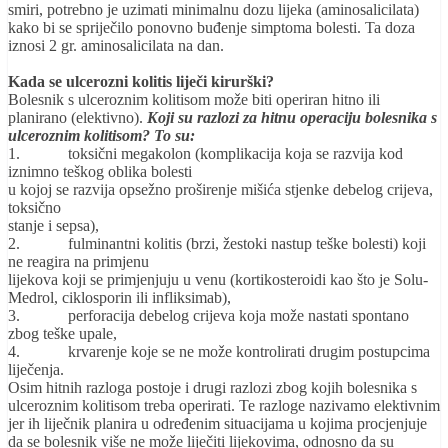
smiri, potrebno je uzimati minimalnu dozu lijeka (aminosalicilata)
kako bi se spriječilo ponovno buđenje simptoma bolesti. Ta doza
iznosi 2 gr. aminosalicilata na dan.
Kada se ulcerozni kolitis liječi kirurški?
Bolesnik s ulceroznim kolitisom može biti operiran hitno ili
planirano (elektivno).
Koji su razlozi za hitnu operaciju bolesnika s
ulceroznim kolitisom? To su:
1. toksični megakolon (komplikacija koja se razvija kod
iznimno teškog oblika bolesti
u kojoj se razvija opsežno proširenje mišića stjenke debelog crijeva,
toksično
stanje i sepsa),
2. fulminantni kolitis (brzi, žestoki nastup teške bolesti) koji
ne reagira na primjenu
lijekova koji se primjenjuju u venu (kortikosteroidi kao što je Solu-
Medrol, ciklosporin ili infliksimab),
3. perforacija debelog crijeva koja može nastati spontano
zbog teške upale,
4. krvarenje koje se ne može kontrolirati drugim postupcima
liječenja.
Osim hitnih razloga postoje i drugi razlozi zbog kojih bolesnika s
ulceroznim kolitisom treba operirati. Te razloge nazivamo elektivnim
jer ih liječnik planira u određenim situacijama u kojima procjenjuje
da se bolesnik više ne može liječiti lijekovima, odnosno da su