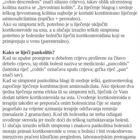
„colon descendens” znači silazno crijevo), takav oblik ulceroznog
kolitisa naziva se „ljevostrani kolitis”. Za liječenje blagog i srednje
teškog ljevostranog kolitisa najbolje je koristiti kombinirano liječenje
aminosalicilatima (topičko + peroralno).
Ako su simptomi teži, potrebno je u liječenje uključiti
kortikosteroide na usta, a u slučaju izrazito teških simptoma
potrebno je bolesnike bolnički liječiti kortikosteroidima koji se
primjenjuju u venu (parenteralno).
Kako se liječi pankolitis?
Kad su upalne promjene u debelom crijevu proširene na čitavo
debelo crijevo, taj oblik bolesti naziva se medicinski „pancolitis”
(latinska riječ „colitis” označava upalu crijeva; grčka riječ „pan”
znači sav).
Kad su simptomi pankolitisa blagi ili srednje teški, gastroenterolog
započinje liječenje kombinacijom aminosalicilata. Ako tijekom dva
tjedna liječenja nema efekta ili su simptomi teži, liječnik će Vam
dodati tablete kortikosteroida na usta. Uvođenje kortikosteroida u
terapiju također se preporuča onim bolesnicima čije se stanje
pogoršalo za vrijeme uzimanja terapije održavanja remisije
(mesalazin 2 grama/dan). Kod tih bolesnika ne treba odlagati
uvođenje steroida jer može doći do teškog razbuktavanja bolesti.
U slučaju izrazito teških simptoma i znakova pankolitisa bolesnici
moraju primati kortikosteroide u venu u bolnici i biti svakodnevno
intenzivno praćeni kliničkim pregledom, laboratorijskim pretragama