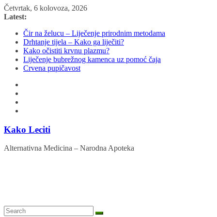
Skip
Četvrtak, 6 kolovoza, 2026
to
Latest:
content
Čir na želucu – Liječenje prirodnim metodama
Drhtanje tijela – Kako ga liječiti?
Kako očistiti krvnu plazmu?
Liječenje bubrežnog kamenca uz pomoć čaja
Crvena pupičavost
Kako Leciti
Alternativna Medicina – Narodna Apoteka