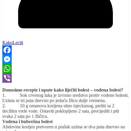
KakoLeciti
Facebook
Messenger
WhatsApp
Viber
Donosimo recepte i upute kako liječiti bolest – vodena bolest?
1. Sok crvenog luka je izvrsno sredstvo protiv vodene bolesti.
Uzima se tri puta dnevno po jedaću žlicu dulje vremena.
2. 10 g omanova korijena sitno isjeckanog, preliti sa 2
decilitra vrele vode. Ostaviti poklopljeno 2 sata, procijediti i piti
svaka 2 sata po 1 žličicu.
Vodena i bubrežna bolest
Abdovine korijen pretvoren u prašak uzima se dva puta dnevno na