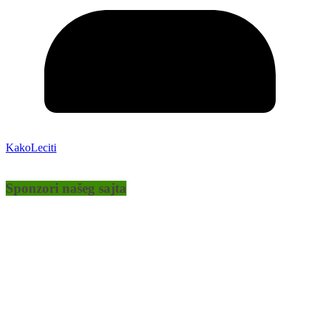
KakoLeciti
Sponzori našeg sajta