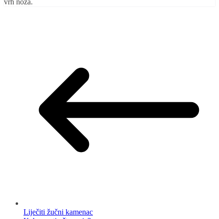
vrh noža.
Liječiti žučni kamenac