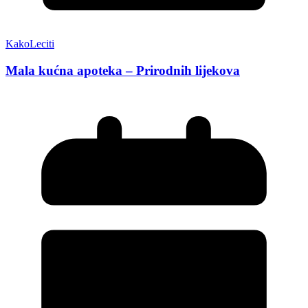
KakoLeciti
Mala kućna apoteka – Prirodnih lijekova