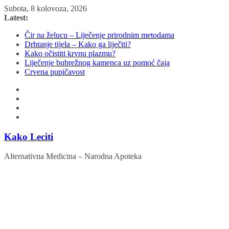
Skip
Subota, 8 kolovoza, 2026
to
Latest:
content
Čir na želucu – Liječenje prirodnim metodama
Drhtanje tijela – Kako ga liječiti?
Kako očistiti krvnu plazmu?
Liječenje bubrežnog kamenca uz pomoć čaja
Crvena pupičavost
Kako Leciti
Alternativna Medicina – Narodna Apoteka