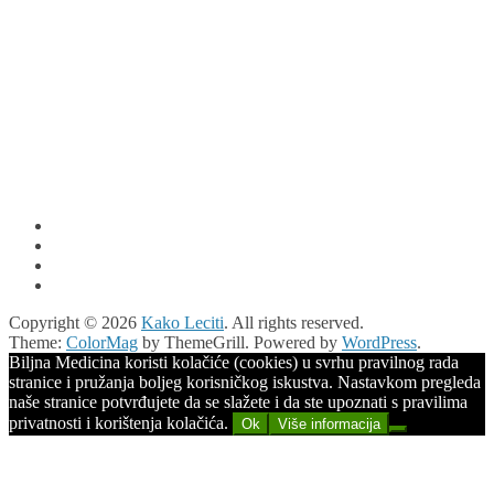
Copyright © 2026
Kako Leciti
. All rights reserved.
Theme:
ColorMag
by ThemeGrill. Powered by
WordPress
.
Biljna Medicina koristi kolačiće (cookies) u svrhu pravilnog rada
stranice i pružanja boljeg korisničkog iskustva. Nastavkom pregleda
naše stranice potvrđujete da se slažete i da ste upoznati s pravilima
privatnosti i korištenja kolačića.
Ok
Više informacija