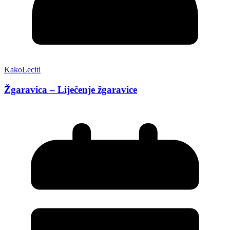
KakoLeciti
Žgaravica – Liječenje žgaravice