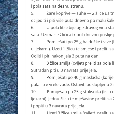
i pola sata na desnu stranu.
5. Žare koprive — suhe — 2 žlice usitnjeno 
ocijediti i piti više puta dnevno po malu šali
6. U pola litre bijelog zdravog vina stavi
sata. Uzima se žličica triput dnevno poslije j
7. Pomiješati po 25 g hajdučke trave (list 
u ljekarni). Uzeti 1 žlicu te smjese i preliti 
Odliti i piti nakon jela 3 puta na dan.
8. 3 žlice smilja (cvijet) preliti sa pola l
Sutradan piti u 3 navrata prije jela.
9. Pomiješati po 40 g maslačka (korijen) i c
pola litre vrele vode. Ostaviti poklopljeno 2 
10. Pomiješati po 25 g stolisnika (list i cvi
ljekarni). Jednu žlicu te mješavine preliti sa 
i popiti u 3 navrata prije jela.
11. Uzeti 3 žlice smilja (cvijet), preliti sa 