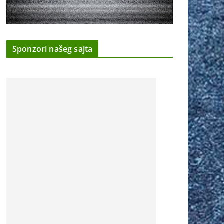
Sponzori našeg sajta