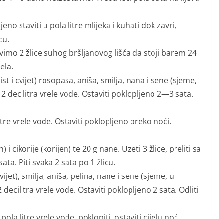
staviti u pola litre mlijeka i kuhati dok zavri,
cu.
mo 2 žlice suhog bršljanovog lišća da stoji barem 24
ela.
i cvijet) rosopasa, aniša, smilja, nana i sene (sjeme,
sa 2 decilitra vrele vode. Ostaviti poklopljeno 2—3 sata.
itre vrele vode. Ostaviti poklopljeno preko noći.
ikorije (korijen) te 20 g nane. Uzeti 3 žlice, preliti sa
sata. Piti svaka 2 sata po 1 žlicu.
jet), smilja, aniša, pelina, nane i sene (sjeme, u
2 decilitra vrele vode. Ostaviti poklopljeno 2 sata. Odliti
pola litre vrele vode, poklopiti, ostaviti cijelu noć,