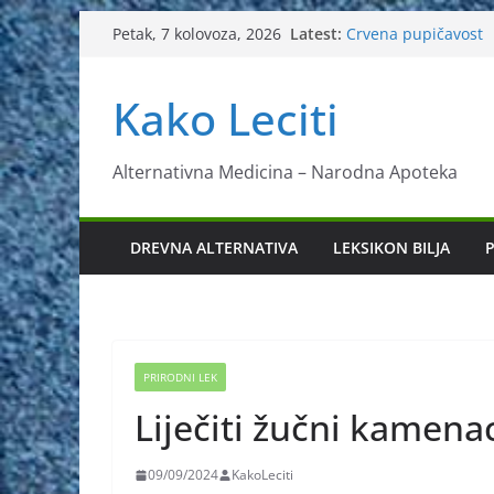
Skip
Latest:
Crvena pupičavost
Petak, 7 kolovoza, 2026
to
Čir na želucu – Lij
Drhtanje tijela – Kako
content
Kako Leciti
Kako očistiti krvnu
Liječenje bubrežno
Alternativna Medicina – Narodna Apoteka
DREVNA ALTERNATIVA
LEKSIKON BILJA
P
PRIRODNI LEK
Liječiti žučni kamena
09/09/2024
KakoLeciti