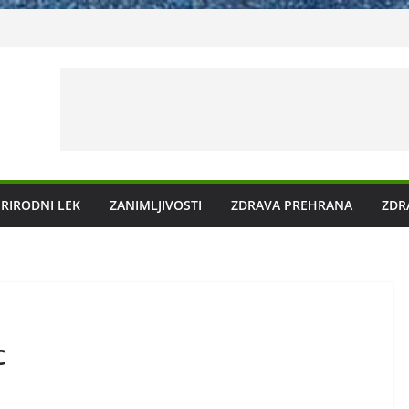
ečenje prirodnim metodama
 ga liječiti?
 plazmu?
g kamenca uz pomoć čaja
RIRODNI LEK
ZANIMLJIVOSTI
ZDRAVA PREHRANA
ZDR
c